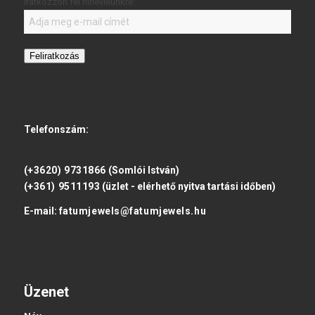
Iratkozzon fel hírlevelünkre:
Feliratkozás
Telefonszám:
(+3620) 9731866
(Somlói István)
(+361) 9511193
(üzlet - elérhető nyitva tartási időben)
E-mail:
fatumjewels@fatumjewels.hu
Üzenet