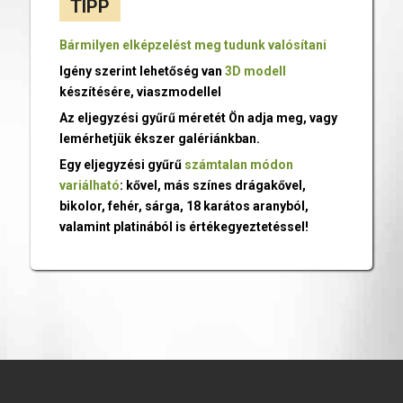
TIPP
Bármilyen elképzelést meg tudunk valósítani
Igény szerint lehetőség van
3D modell
készítésére, viaszmodellel
Az eljegyzési gyűrű méretét Ön adja meg, vagy
lemérhetjük ékszer galériánkban.
Egy eljegyzési gyűrű
számtalan módon
variálható
: kővel, más színes drágakővel,
bikolor, fehér, sárga, 18 karátos aranyból,
valamint platinából is értékegyeztetéssel!