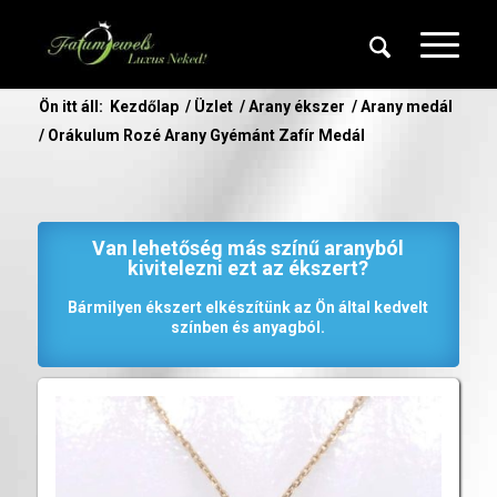
Ön itt áll:
Kezdőlap
/
Üzlet
/
Arany ékszer
/
Arany medál
/
Orákulum Rozé Arany Gyémánt Zafír Medál
Van lehetőség más színű aranyból
kivitelezni ezt az ékszert?
Bármilyen ékszert elkészítünk az Ön által kedvelt
színben és anyagból.