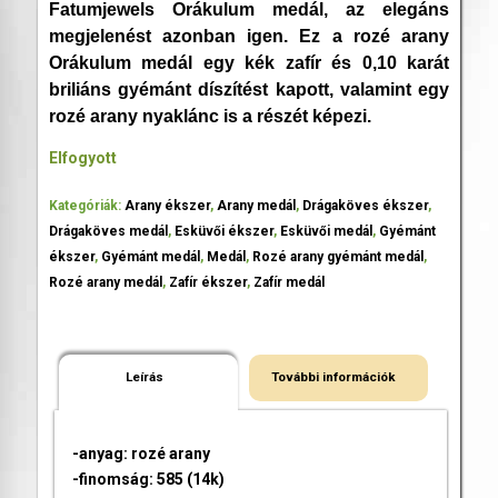
Fatumjewels Orákulum medál, az elegáns
megjelenést azonban igen. Ez a rozé arany
Orákulum medál egy kék zafír és 0,10 karát
briliáns gyémánt díszítést kapott, valamint egy
rozé arany nyaklánc is a részét képezi.
Elfogyott
Kategóriák:
Arany ékszer
,
Arany medál
,
Drágaköves ékszer
,
Drágaköves medál
,
Esküvői ékszer
,
Esküvői medál
,
Gyémánt
ékszer
,
Gyémánt medál
,
Medál
,
Rozé arany gyémánt medál
,
Rozé arany medál
,
Zafír ékszer
,
Zafír medál
Leírás
További információk
-anyag: rozé arany
-finomság: 585 (14k)