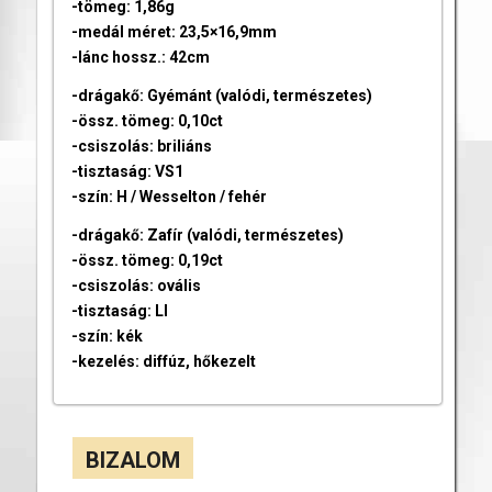
-tömeg: 1,86g
-medál méret: 23,5×16,9mm
-lánc hossz.: 42cm
-drágakő: Gyémánt (valódi, természetes)
-össz. tömeg: 0,10ct
-csiszolás: briliáns
-tisztaság: VS1
-szín: H / Wesselton / fehér
-drágakő: Zafír (valódi, természetes)
-össz. tömeg: 0,19ct
-csiszolás: ovális
-tisztaság: LI
-szín: kék
-kezelés: diffúz, hőkezelt
BIZALOM