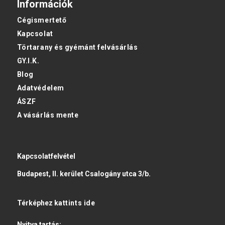
Információk
Cégismertető
Kapcsolat
Törtarany és gyémánt felvásárlás
GY.I.K.
Blog
Adatvédelem
ÁSZF
A vásárlás mente
Kapcsolatfelvétel
Budapest, II. kerület Csalogány utca 3/b.
Térképhez
kattints ide
Nyitva tartás: