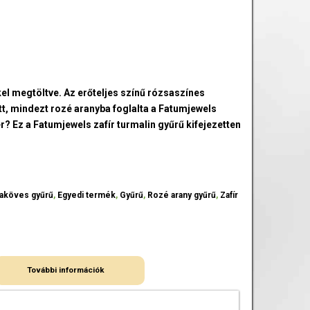
el megtöltve. Az erőteljes színű rózsaszínes
ott, mindezt rozé aranyba foglalta a Fatumjewels
? Ez a Fatumjewels zafír turmalin gyűrű kifejezetten
aköves gyűrű
,
Egyedi termék
,
Gyűrű
,
Rozé arany gyűrű
,
Zafír
További információk