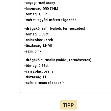
-anyag: rozé arany
-finomság: 585 (14k)
-tömeg: 1,86g
-méret: egyéni méretre igazítás!
-drágakő: zafír (valódi, természetes)
-tömeg: 0,05ct
-csiszolás: kerek
-tisztaság: LI-MI
-szín: pink
-drágakő: turmalin (valódi, természetes)
-tömeg: 0,62ct
-csiszolás: ovális
-tisztaság: LI
-szín: pirosas rózsaszín
TIPP