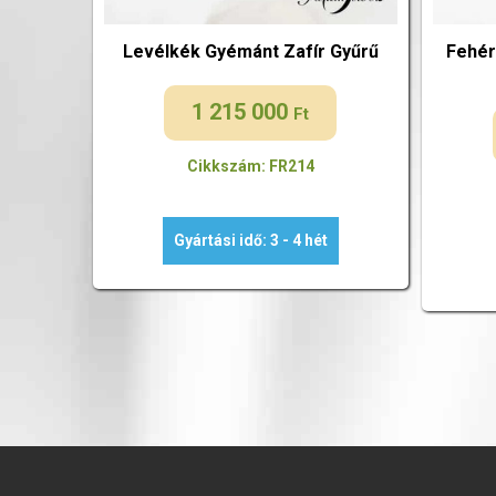
Levélkék Gyémánt Zafír Gyűrű
Fehér
1 215 000
Ft
Cikkszám: FR214
Gyártási idő: 3 - 4 hét