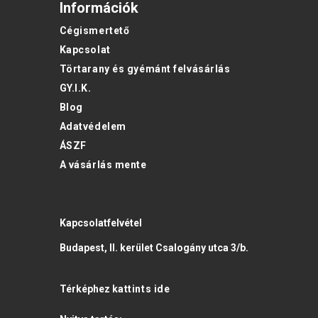
Információk
Cégismertető
Kapcsolat
Törtarany és gyémánt felvásárlás
GY.I.K.
Blog
Adatvédelem
ÁSZF
A vásárlás mente
Kapcsolatfelvétel
Budapest, II. kerület Csalogány utca 3/b.
Térképhez
kattints ide