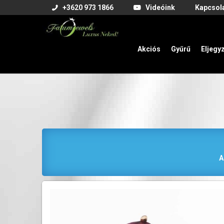
+3620 973 1866
Videóink
Kapcsol
Akciós
Gyűrű
Eljegy
A