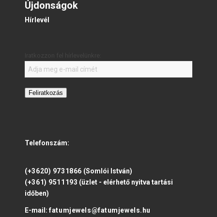
Újdonságok
Hírlevél
Iratkozzon fel hírlevelünkre:
Feliratkozás
Telefonszám:
(+3620) 9731866
(Somlói István)
(+361) 9511193
(üzlet - elérhető nyitva tartási
időben)
E-mail:
fatumjewels@fatumjewels.hu