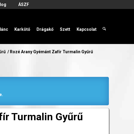
log
ÁSZF
lánc
Karkötő
Drágakő
Szett
Kapcsolat
űrű
/
Rozé Arany Gyémánt Zafír Turmalin Gyűrű
e.
ír Turmalin Gyűrű