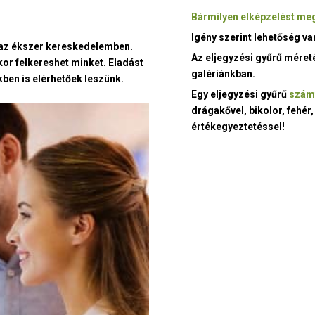
Bármilyen elképzelést meg
Igény szerint lehetőség v
t az ékszer kereskedelemben.
Az eljegyzési gyűrű méret
kor felkereshet minket. Eladást
galériánkban.
ben is elérhetőek leszünk.
Egy eljegyzési gyűrű
szám
drágakővel, bikolor, fehér,
értékegyeztetéssel!