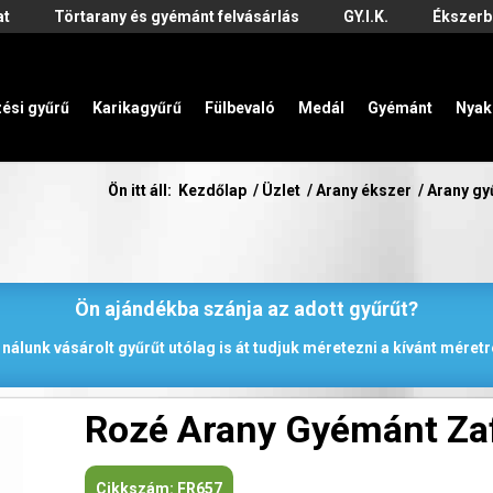
at
Törtarany és gyémánt felvásárlás
GY.I.K.
Ékszerb
zési gyűrű
Karikagyűrű
Fülbevaló
Medál
Gyémánt
Nyak
Ön itt áll:
Kezdőlap
/
Üzlet
/
Arany ékszer
/
Arany gy
Ön ajándékba szánja az adott gyűrűt?
 nálunk vásárolt gyűrűt utólag is át tudjuk méretezni a kívánt méretr
Rozé Arany Gyémánt Zaf
Cikkszám:
FR657