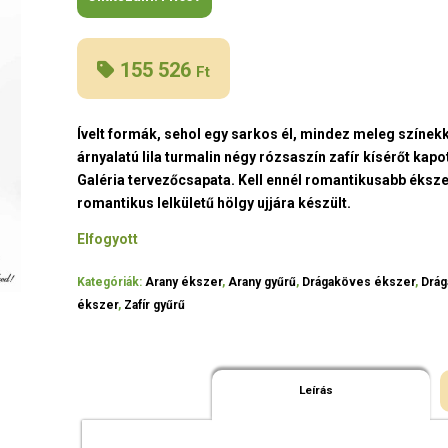
155 526
Ft
Ívelt formák, sehol egy sarkos él, mindez meleg színekk
árnyalatú lila turmalin négy rózsaszín zafír kísérőt kap
Galéria tervezőcsapata. Kell ennél romantikusabb ékszer
romantikus lelkületű hölgy ujjára készült.
Elfogyott
Kategóriák:
Arany ékszer
,
Arany gyűrű
,
Drágaköves ékszer
,
Drág
ékszer
,
Zafír gyűrű
Leírás