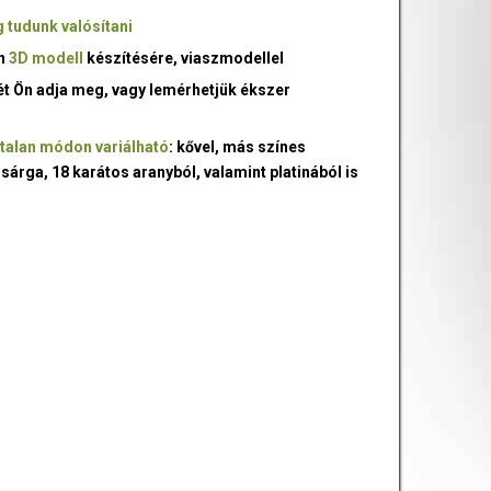
 tudunk valósítani
an
3D modell
készítésére, viaszmodellel
ét Ön adja meg, vagy lemérhetjük ékszer
talan módon variálható
: kővel, más színes
 sárga, 18 karátos aranyból, valamint platinából is