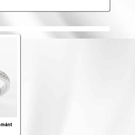
émánt