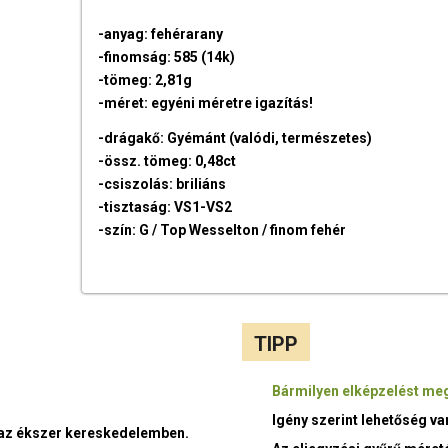
-anyag: fehérarany
-finomság: 585 (14k)
-tömeg: 2,81g
-méret: egyéni méretre igazítás!
-drágakő: Gyémánt (valódi, természetes)
-össz. tömeg: 0,48ct
-csiszolás: briliáns
-tisztaság: VS1-VS2
-szín: G / Top Wesselton / finom fehér
TIPP
Bármilyen elképzelést meg
Igény szerint lehetőség v
t az ékszer kereskedelemben.