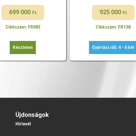
699 000
925 000
Ft
Ft
Cikkszám: FR083
Cikkszám: FR138
Készleten
Gyártási idő: 4 - 6 hét
Újdonságok
Hírlevél