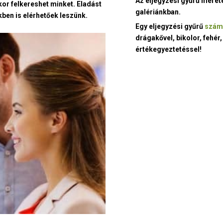
Az eljegyzési gyűrű méret
kor felkereshet minket. Eladást
galériánkban.
ben is elérhetőek leszünk.
Egy eljegyzési gyűrű
szám
drágakővel, bikolor, fehér,
értékegyeztetéssel!