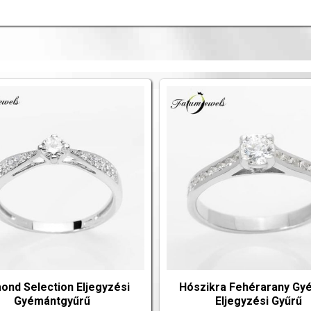
ond Selection Eljegyzési
Hószikra Fehérarany Gy
Gyémántgyűrű
Eljegyzési Gyűrű