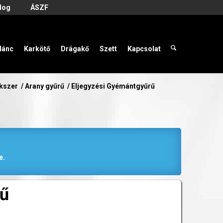
log
ÁSZF
lánc
Karkötő
Drágakő
Szett
Kapcsolat
ékszer
/
Arany gyűrű
/
Eljegyzési Gyémántgyűrű
e.
rű