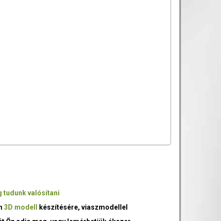
 tudunk valósítani
an
3D modell
készítésére, viaszmodellel