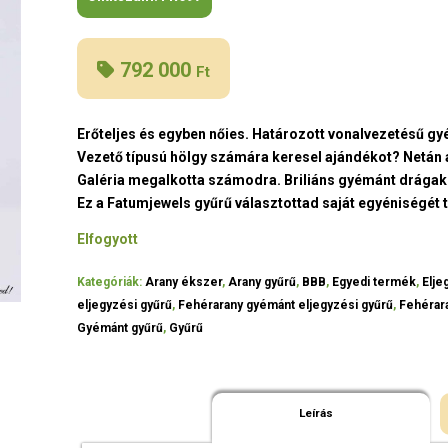
792 000
Ft
Erőteljes és egyben nőies. Határozott vonalvezetésű g
Vezető típusú hölgy számára keresel ajándékot? Netán a
Galéria megalkotta számodra. Briliáns gyémánt drágaköv
Ez a Fatumjewels gyűrű választottad saját egyéniségét 
Elfogyott
Kategóriák:
Arany ékszer
,
Arany gyűrű
,
BBB
,
Egyedi termék
,
Elje
eljegyzési gyűrű
,
Fehérarany gyémánt eljegyzési gyűrű
,
Fehérar
Gyémánt gyűrű
,
Gyűrű
Leírás