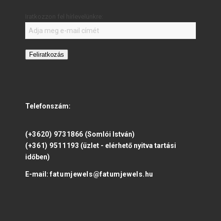
Iratkozzon fel hírlevelünkre:
Feliratkozás
Telefonszám:
(+3620) 9731866
(Somlói István)
(+361) 9511193
(üzlet - elérhető nyitva tartási
időben)
E-mail:
fatumjewels@fatumjewels.hu