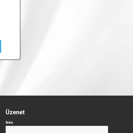
Üzenet
Név