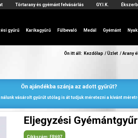
at
Törtarany és gyémánt felvásárlás
GY.I.K.
Ékszerb
zési gyűrű
Karikagyűrű
Fülbevaló
Medál
Gyémánt
Nyak
Ön itt áll:
Kezdőlap
/
Üzlet
/
Arany 
Ön ajándékba szánja az adott gyűrűt?
 nálunk vásárolt gyűrűt utólag is át tudjuk méretezni a kívánt méretr
Eljegyzési Gyémántgyű
Cikkszám:
FR697