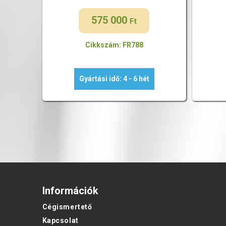
575 000
Ft
Cikkszám: FR788
Gyártási idő: 4 - 6 hét
Információk
Cégismertető
Kapcsolat