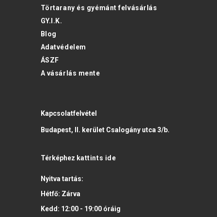
Törtarany és gyémánt felvásárlás
GY.I.K.
Blog
Adatvédelem
ÁSZF
A vásárlás mente
Kapcsolatfelvétel
Budapest, II. kerület Csalogány utca 3/b.
Térképhez
kattints ide
Nyitva tartás:
Hétfő:
Zárva
Kedd:
12:00 - 19:00
óráig