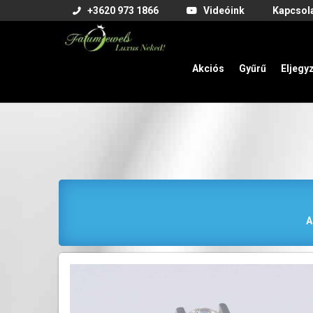
+3620 973 1866
Videóink
Kapcsol
Akciós
Gyűrű
Eljegy
A