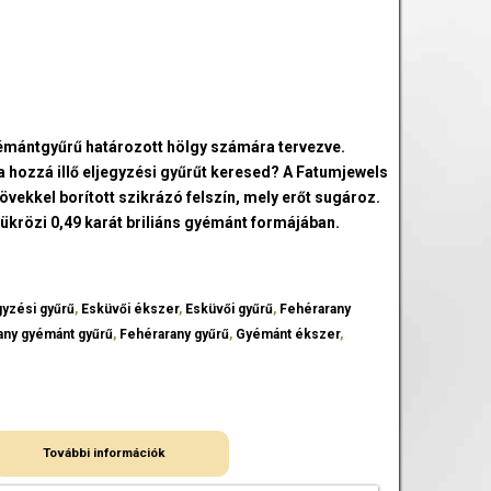
yémántgyűrű határozott hölgy számára tervezve.
 hozzá illő eljegyzési gyűrűt keresed? A Fatumjewels
ekkel borított szikrázó felszín, mely erőt sugároz.
tükrözi 0,49 karát briliáns gyémánt formájában.
gyzési gyűrű
,
Esküvői ékszer
,
Esküvői gyűrű
,
Fehérarany
any gyémánt gyűrű
,
Fehérarany gyűrű
,
Gyémánt ékszer
,
További információk