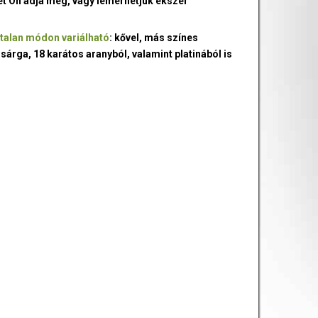
ét Ön adja meg, vagy lemérhetjük ékszer
talan módon variálható
: kővel, más színes
 sárga, 18 karátos aranyból, valamint platinából is