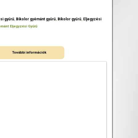
si gyűrű
,
Bikolor gyémánt gyűrű
,
Bikolor gyűrű
,
Eljegyzési
mánt Eljegyzési Gyűrű
További információk