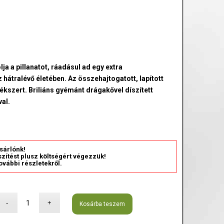
ja a pillanatot, ráadásul ad egy extra
tralévő életében. Az összehajtogatott, lapított
kszert. Briliáns gyémánt drágakővel díszített
val.
sárlónk!
észítést plusz költségért végezzük!
ovábbi részletekről.
Kosárba teszem