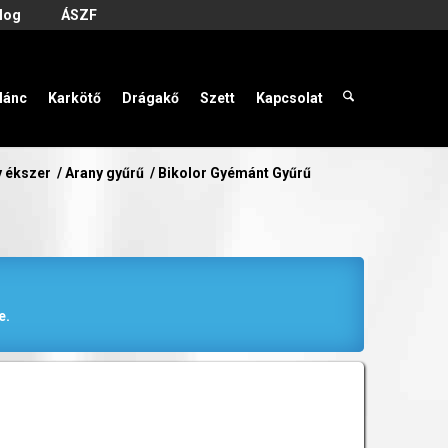
log
ÁSZF
lánc
Karkötő
Drágakő
Szett
Kapcsolat
y ékszer
/
Arany gyűrű
/
Bikolor Gyémánt Gyűrű
e.