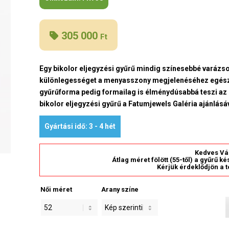
305 000
Ft
Egy bikolor eljegyzési gyűrű mindig színesebbé varázsol
különlegességet a menyasszony megjelenéséhez egész há
gyűrűforma pedig formailag is élménydúsabbá teszi az é
bikolor eljegyzési gyűrű a Fatumjewels Galéria ajánlásá
Gyártási idő: 3 - 4 hét
Kedves Vá
Átlag méret fölött (55-től) a gyűrű k
Kérjük érdeklődjön a t
Női méret
Arany színe