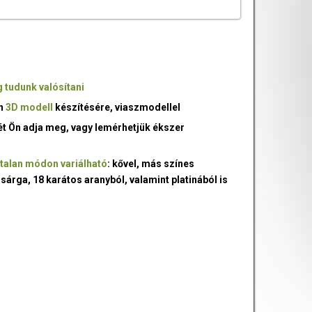
 tudunk valósítani
an
3D modell
készítésére, viaszmodellel
ét Ön adja meg, vagy lemérhetjük ékszer
talan módon variálható
: kővel, más színes
 sárga, 18 karátos aranyból, valamint platinából is