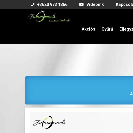
+3620 973 1866
Videóink
Kapcsol
Akciós
Gyűrű
Eljegy
A