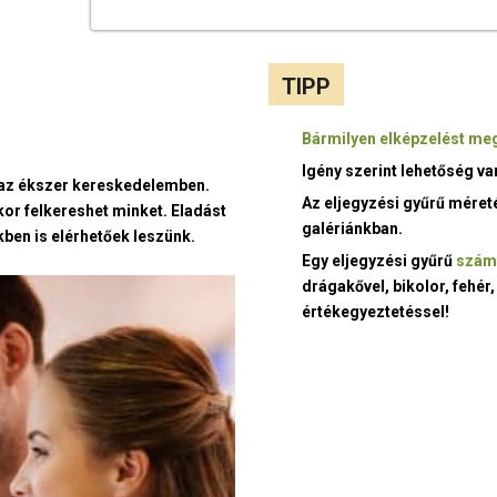
TIPP
Bármilyen elképzelést meg
Igény szerint lehetőség v
t az ékszer kereskedelemben.
Az eljegyzési gyűrű méret
kor felkereshet minket. Eladást
galériánkban.
ben is elérhetőek leszünk.
Egy eljegyzési gyűrű
szám
drágakővel, bikolor, fehér,
értékegyeztetéssel!