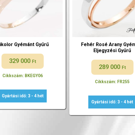
ikolor Gyémánt Gyűrű
Fehér Rosé Arany Gyé
Eljegyzési Gyűrű
329 000
Ft
289 000
Ft
Cikkszám: BKEGY06
Cikkszám: FR255
Gyártási idő: 3 - 4 hét
Gyártási idő: 3 - 4 hét