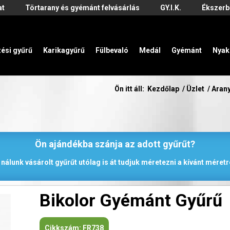
at
Törtarany és gyémánt felvásárlás
GY.I.K.
Ékszerb
zési gyűrű
Karikagyűrű
Fülbevaló
Medál
Gyémánt
Nyak
Ön itt áll:
Kezdőlap
/
Üzlet
/
Aran
Ön ajándékba szánja az adott gyűrűt?
 nálunk vásárolt gyűrűt utólag is át tudjuk méretezni a kívánt méretr
Bikolor Gyémánt Gyűrű
Cikkszám:
FR738