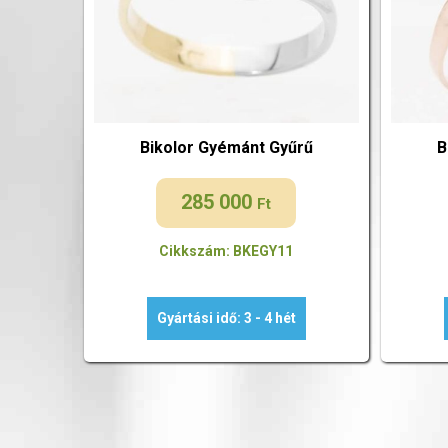
Bikolor Gyémánt Gyűrű
B
285 000
Ft
Cikkszám: BKEGY11
Gyártási idő: 3 - 4 hét