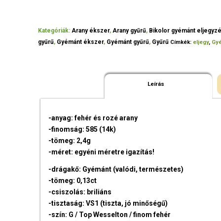
Kategóriák:
Arany ékszer
,
Arany gyűrű
,
Bikolor gyémánt eljegyzé
gyűrű
,
Gyémánt ékszer
,
Gyémánt gyűrű
,
Gyűrű
Címkék:
eljegy
,
Gyé
Leírás
-anyag: fehér és rozé arany
-finomság: 585 (14k)
-tömeg: 2,4g
-méret: egyéni méretre igazítás!
-drágakő: Gyémánt (valódi, természetes)
-tömeg: 0,13ct
-csiszolás: briliáns
-tisztaság: VS1 (tiszta, jó minőségű)
-szín: G / Top Wesselton / finom fehér