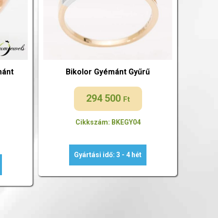
mánt
Bikolor Gyémánt Gyűrű
294 500
Ft
Cikkszám: BKEGY04
Gyártási idő: 3 - 4 hét