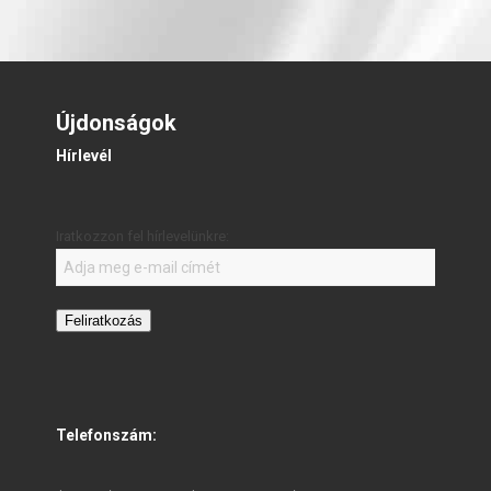
Újdonságok
Hírlevél
Iratkozzon fel hírlevelünkre:
Feliratkozás
Telefonszám: