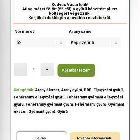
Kedves Vásárlónk!
Átlag méret fölött (55-től) a gyűrű készítést plusz
költségért végezzük!
Kérjük érdeklődjön a további részletekről.
Női méret
Arany színe
Kosárba teszem
Kategóriák:
Arany ékszer
,
Arany gyűrű
,
BBB
,
Eljegyzési gyűrű
,
Fehérarany eljegyzési gyűrű
,
Fehérarany gyémánt eljegyzési
gyűrű
,
Fehérarany gyémánt gyűrű
,
Fehérarany gyűrű
,
Gyémánt
ékszer
,
Gyémánt gyűrű
,
Gyűrű
Leírás
További információk