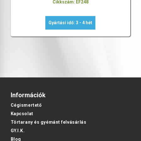
Cikkszám: EF248
Gyártási idő: 3 - 4 hét
Információk
Cégismertető
Kapcsolat
Törtarany és gyémánt felvásárlás
GY.I.K.
Blog