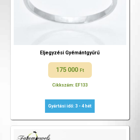
Eljegyzési Gyémántgyűrű
175 000
Ft
Cikkszám: EF133
Gyártási idő: 3 - 4 hét