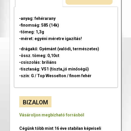
-anyag: fehérarany
-finomság: 585 (14k)
-tömeg: 1,3g
-méret: egyéni méretre igazítás!
-drágakő: Gyémánt (valódi, természetes)
-össz. tömeg: 0,10ct
-csiszolás: briliáns
-tisztaság: VS1 (tiszta,jó minőségű)
-szín: G / Top Wesselton / finom fehér
BIZALOM
Vásároljon megbízható forrásból
Cégünk több mint 16 éve stabilan képviseli