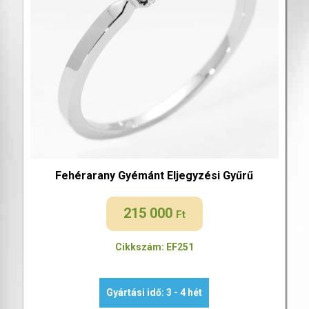
Fehérarany Gyémánt Eljegyzési Gyűrű
215 000
Ft
Cikkszám: EF251
Gyártási idő: 3 - 4 hét