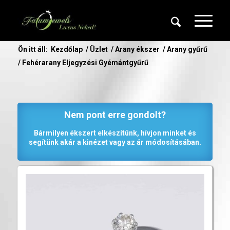
Ön itt áll:
Kezdőlap
/
Üzlet
/
Arany ékszer
/
Arany gyűrű
/
Fehérarany Eljegyzési Gyémántgyűrű
Nem pont erre gondolt?
Bármilyen ékszert elkészítünk, hívjon minket és
segítünk akár a kinézet vagy az ár módosításában.