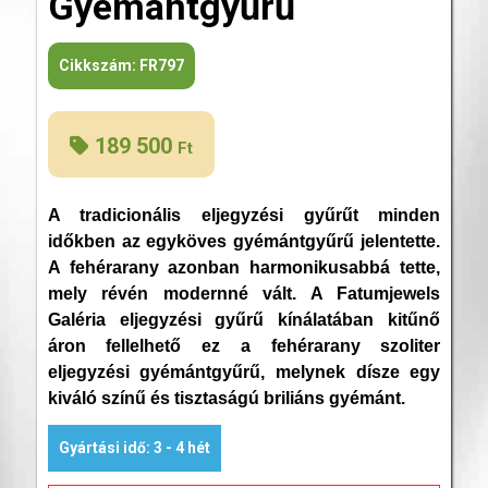
Gyémántgyűrű
Cikkszám:
FR797
189 500
Ft
A tradicionális eljegyzési gyűrűt minden
időkben az egyköves gyémántgyűrű jelentette.
A fehérarany azonban harmonikusabbá tette,
mely révén modernné vált. A Fatumjewels
Galéria eljegyzési gyűrű kínálatában kitűnő
áron fellelhető ez a fehérarany szoliter
eljegyzési gyémántgyűrű, melynek dísze egy
kiváló színű és tisztaságú briliáns gyémánt.
Gyártási idő: 3 - 4 hét