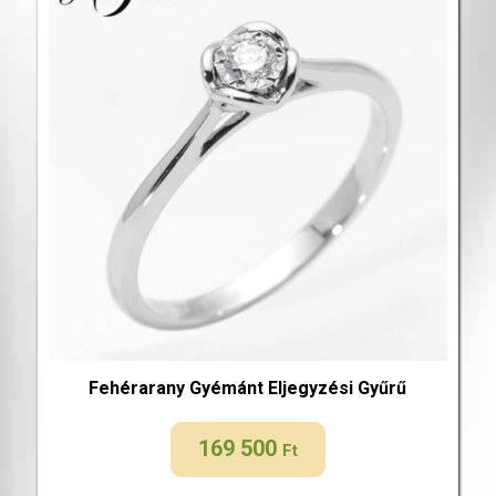
Fehérarany Gyémánt Eljegyzési Gyűrű
169 500
Ft