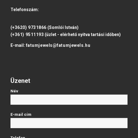
Telefonszám:
(+3620) 9731866
(Somlói István)
(+361) 9511193
(üzlet - elérhető nyitva tartási időben)
E-mail:
fatumjewels@fatumjewels.hu
Üzenet
Név
E-mail cím
Telefon