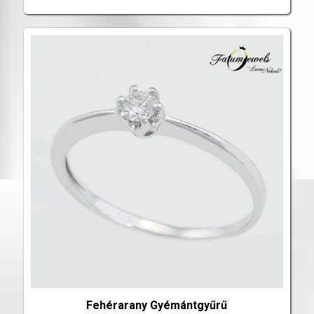
Fehérarany Gyémántgyűrű