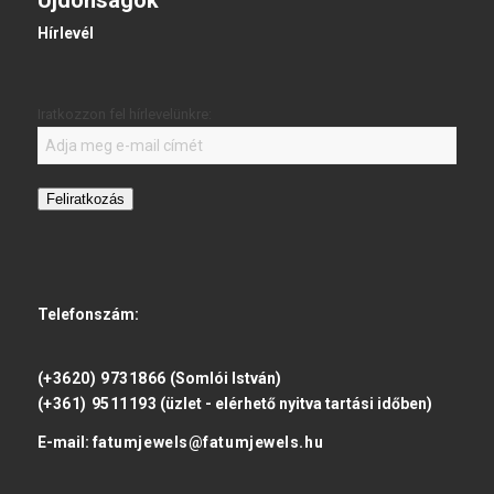
Újdonságok
Hírlevél
Iratkozzon fel hírlevelünkre:
Feliratkozás
Telefonszám:
(+3620) 9731866
(Somlói István)
(+361) 9511193
(üzlet - elérhető nyitva tartási időben)
E-mail:
fatumjewels@fatumjewels.hu