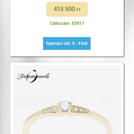
415 500
Ft
Cikkszám: ES017
Gyártási idő: 3 - 4 hét