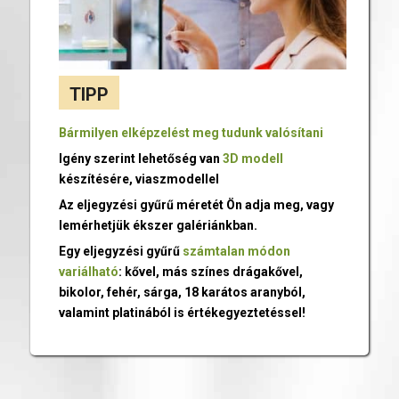
TIPP
Bármilyen elképzelést meg tudunk valósítani
Igény szerint lehetőség van
3D modell
készítésére, viaszmodellel
Az eljegyzési gyűrű méretét Ön adja meg, vagy
lemérhetjük ékszer galériánkban.
Egy eljegyzési gyűrű
számtalan módon
variálható
: kővel, más színes drágakővel,
bikolor, fehér, sárga, 18 karátos aranyból,
valamint platinából is értékegyeztetéssel!