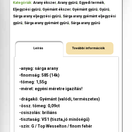
Kategóriák:
Arany ékszer
,
Arany gyűrű
,
Egyedi termék
,
Eljegyzési gyűrű
,
Gyémánt ékszer
,
Gyémánt gyűrű
,
Gyűrű
,
Sárga arany eljegyzési gyűrű
,
Sárga arany gyémánt eljegyzési
gyűrű
,
Sárga arany gyémánt gyűrű
,
Sárga arany gyűrű
Leírás
További információk
-anyag: sárga arany
-finomság: 585 (14k)
-tömeg: 1,55g
-méret: egyéni méretre igazítás!
-drágakő: Gyémánt (valódi, természetes)
-össz. tömeg: 0,09ct
-csiszolás: briliáns
-tisztaság: VS1 (tiszta,jó minőségű)
-szín: G / Top Wesselton / finom fehér