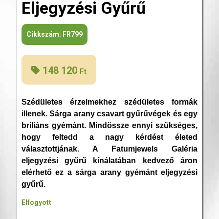
Eljegyzési Gyűrű
Cikkszám:
FR799
148 120
Ft
Szédületes érzelmekhez szédületes formák
illenek. Sárga arany csavart gyűrűvégek és egy
briliáns gyémánt. Mindössze ennyi szükséges,
hogy feltedd a nagy kérdést életed
választottjának. A Fatumjewels Galéria
eljegyzési gyűrű kínálatában kedvező áron
elérhető ez a sárga arany gyémánt eljegyzési
gyűrű.
Elfogyott