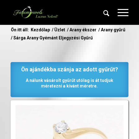
Ön itt áll:
Kezdőlap
/
Üzlet
/
Arany ékszer
/
Arany gyűrű
/
Sárga Arany Gyémánt Eljegyzési Gyűrű
Ön ajándékba szánja az adott gyűrűt?
A nálunk vásárolt gyűrűt utólag is át tudjuk
méretezni a kívánt méretre.