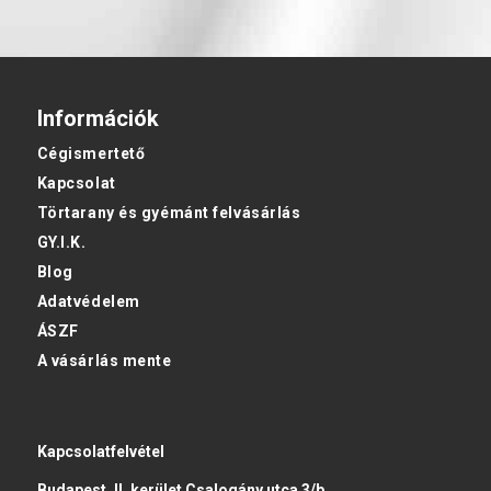
Információk
Cégismertető
Kapcsolat
Törtarany és gyémánt felvásárlás
GY.I.K.
Blog
Adatvédelem
ÁSZF
A vásárlás mente
Kapcsolatfelvétel
Budapest, II. kerület Csalogány utca 3/b.