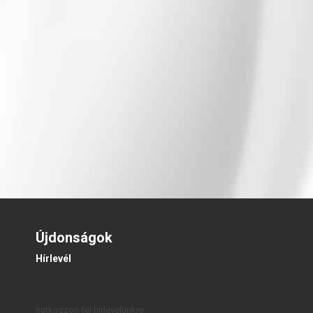
Újdonságok
Hírlevél
Iratkozzon fel hírlevelünkre: