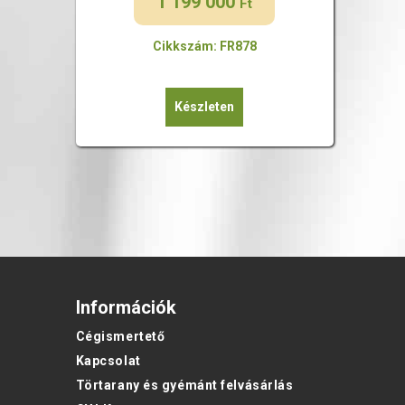
1 199 000
Ft
Cikkszám: FR878
Készleten
Információk
Cégismertető
Kapcsolat
Törtarany és gyémánt felvásárlás