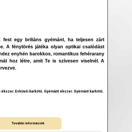
fest egy briliáns gyémánt, ha teljesen zárt
e. A fénytörés játéka olyan optikai csalódást
Mindez enyhén barokkos, romantikus fehérarany
t hoz létre, amit Te is szívesen viselnél. A
ervezve.
i ékszer
,
Esküvői karkötő
,
Gyémánt ékszer
,
Gyémánt karkötő
,
További információk