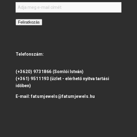
Feliratkozás
Telefonszám:
(+3620) 9731866
(Somlói István)
(+361) 9511193
(üzlet - elérhető nyitva tartási
időben)
E-mail:
fatumjewels@fatumjewels.hu