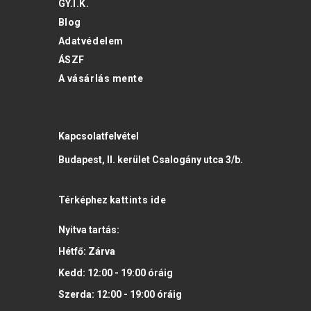
GY.I.K.
Blog
Adatvédelem
ÁSZF
A vásárlás mente
Kapcsolatfelvétel
Budapest, II. kerület Csalogány utca 3/b.
Térképhez
kattints ide
Nyitva tartás:
Hétfő:
Zárva
Kedd:
12:00 - 19:00
óráig
Szerda:
12:00 - 19:00
óráig