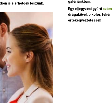
galériánkban.
ben is elérhetőek leszünk.
Egy eljegyzési gyűrű
szám
drágakővel, bikolor, fehér,
értékegyeztetéssel!