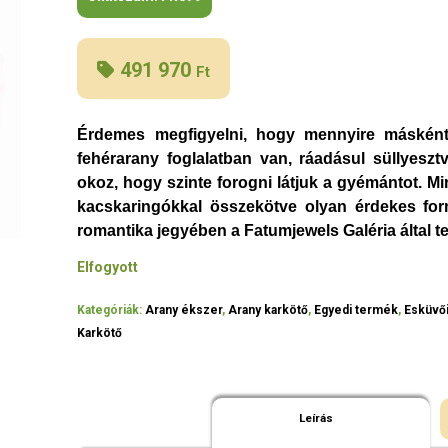
491 970
Ft
Érdemes megfigyelni, hogy mennyire másként 
fehérarany foglalatban van, ráadásul süllyesztv
okoz, hogy szinte forogni látjuk a gyémántot. 
kacskaringókkal összekötve olyan érdekes formá
romantika jegyében a Fatumjewels Galéria által t
Elfogyott
Kategóriák:
Arany ékszer
,
Arany karkötő
,
Egyedi termék
,
Esküvő
Karkötő
Leírás