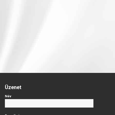
Üzenet
Név