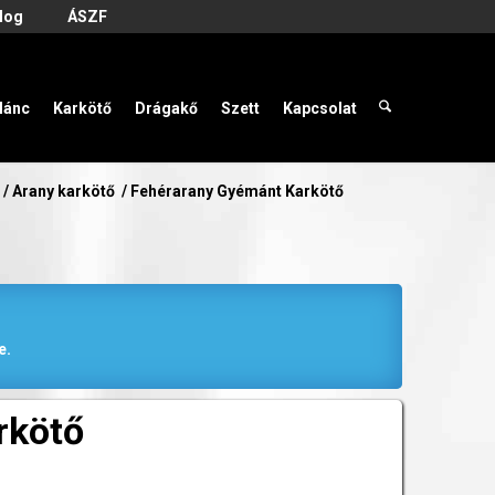
log
ÁSZF
lánc
Karkötő
Drágakő
Szett
Kapcsolat
/
Arany karkötő
/
Fehérarany Gyémánt Karkötő
e.
rkötő