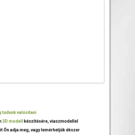
 tudunk valósítani
an
3D modell
készítésére, viaszmodellel
ét Ön adja meg, vagy lemérhetjük ékszer