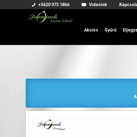
+3620 973 1866
Videóink
Kapcsol
Akciós
Gyűrű
Eljegy
A