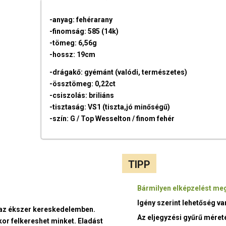
-anyag: fehérarany
-finomság: 585 (14k)
-tömeg: 6,56g
-hossz: 19cm
-drágakő: gyémánt (valódi, természetes)
-össztömeg: 0,22ct
-csiszolás: briliáns
-tisztaság: VS1 (tiszta,jó minőségű)
-szín: G / Top Wesselton / finom fehér
TIPP
Bármilyen elképzelést meg
Igény szerint lehetőség v
t az ékszer kereskedelemben.
Az eljegyzési gyűrű méret
kor felkereshet minket. Eladást