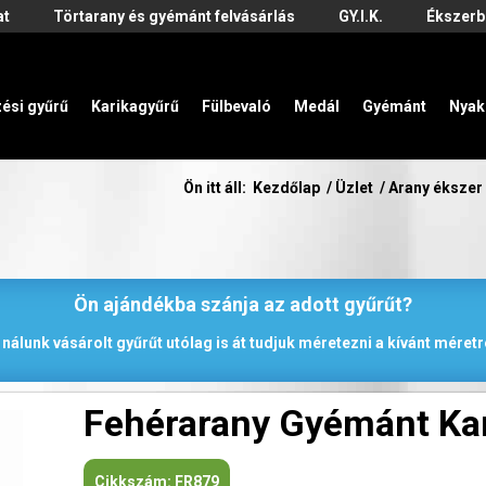
at
Törtarany és gyémánt felvásárlás
GY.I.K.
Ékszerb
zési gyűrű
Karikagyűrű
Fülbevaló
Medál
Gyémánt
Nyak
Ön itt áll:
Kezdőlap
/
Üzlet
/
Arany ékszer
Ön ajándékba szánja az adott gyűrűt?
 nálunk vásárolt gyűrűt utólag is át tudjuk méretezni a kívánt méretr
Fehérarany Gyémánt Ka
Cikkszám:
FR879