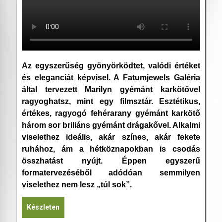
Az egyszerűség gyönyörködtet, valódi értéket
és eleganciát képvisel. A Fatumjewels Galéria
által tervezett Marilyn gyémánt karkötővel
ragyoghatsz, mint egy filmsztár. Esztétikus,
értékes, ragyogó fehérarany gyémánt karkötő
három sor briliáns gyémánt drágakővel. Alkalmi
viselethez ideális, akár színes, akár fekete
ruhához, ám a hétköznapokban is csodás
összhatást nyújt. Éppen egyszerű
formatervezéséből adódóan semmilyen
viselethez nem lesz „túl sok”.
Készleten