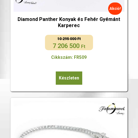
Akció!
Diamond Panther Konyak és Fehér Gyémánt
Karperec
10 295 000
Ft
7 206 500
Original
Current
Ft
price
price
Cikkszám: FR509
was:
is:
10
7
295
206
Készleten
000 Ft.
500 Ft.