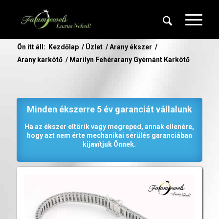
Ön itt áll:
Kezdőlap
/
Üzlet
/
Arany ékszer
/
Arany karkötő
/
Marilyn Fehérarany Gyémánt Karkötő
Minden ékszerre 5 év garanciát vállalunk
Ha az ékszer eltörik vagy megreped, annak ellenére,
hogy azt nem érte mechanikai sérülés garanciában
kijavítjuk Önnek.