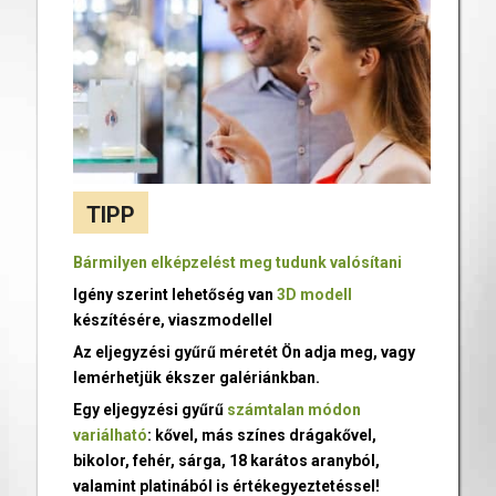
TIPP
Bármilyen elképzelést meg tudunk valósítani
Igény szerint lehetőség van
3D modell
készítésére, viaszmodellel
Az eljegyzési gyűrű méretét Ön adja meg, vagy
lemérhetjük ékszer galériánkban.
Egy eljegyzési gyűrű
számtalan módon
variálható
: kővel, más színes drágakővel,
bikolor, fehér, sárga, 18 karátos aranyból,
valamint platinából is értékegyeztetéssel!