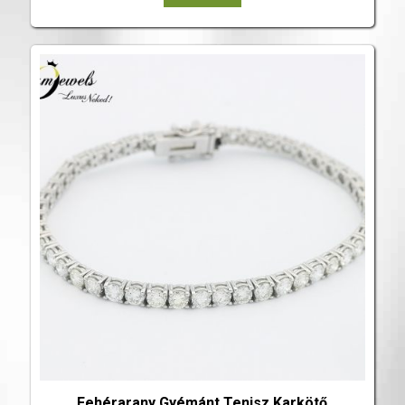
Fehérarany Gyémánt Tenisz Karkötő