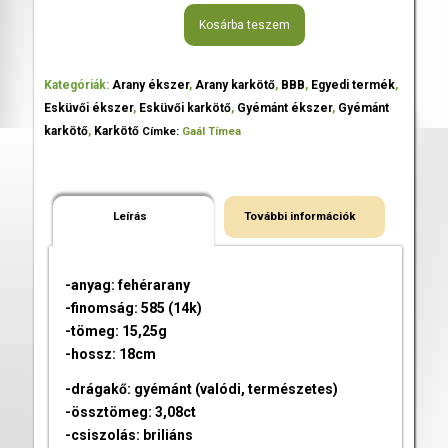
Kosárba teszem
Kategóriák:
Arany ékszer
,
Arany karkötő
,
BBB
,
Egyedi termék
,
Esküvői ékszer
,
Esküvői karkötő
,
Gyémánt ékszer
,
Gyémánt
karkötő
,
Karkötő
Címke:
Gaál Tímea
Leírás
További információk
-anyag: fehérarany
-finomság: 585 (14k)
-tömeg: 15,25g
-hossz: 18cm
-drágakő: gyémánt (valódi, természetes)
-össztömeg: 3,08ct
-csiszolás: briliáns