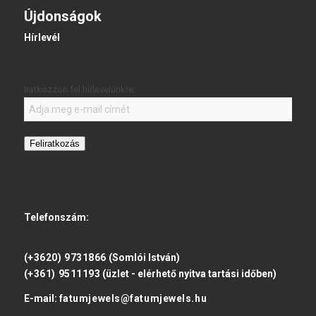
Újdonságok
Hírlevél
Iratkozzon fel hírlevelünkre:
Feliratkozás
Telefonszám:
(+3620) 9731866
(Somlói István)
(+361) 9511193
(üzlet - elérhető nyitva tartási időben)
E-mail:
fatumjewels@fatumjewels.hu