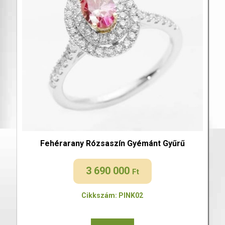
Fehérarany Rózsaszín Gyémánt Gyűrű
3 690 000
Ft
Cikkszám: PINK02