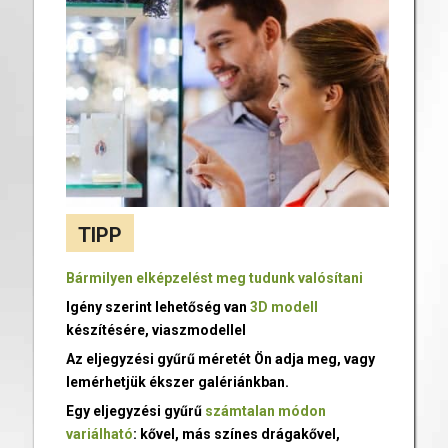
TIPP
Bármilyen elképzelést meg tudunk valósítani
Igény szerint lehetőség van
3D modell
készítésére, viaszmodellel
Az eljegyzési gyűrű méretét Ön adja meg, vagy
lemérhetjük ékszer galériánkban.
Egy eljegyzési gyűrű
számtalan módon
variálható
: kővel, más színes drágakővel,