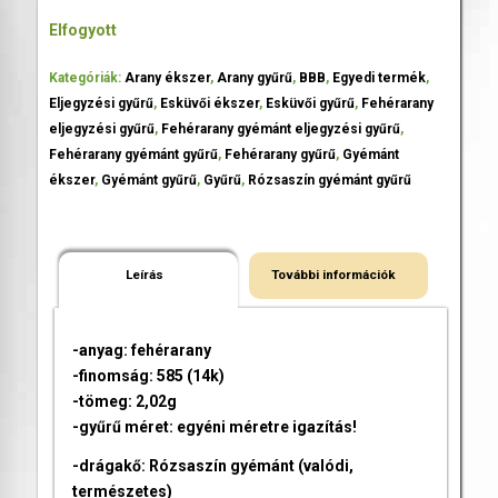
Elfogyott
Kategóriák:
Arany ékszer
,
Arany gyűrű
,
BBB
,
Egyedi termék
,
Eljegyzési gyűrű
,
Esküvői ékszer
,
Esküvői gyűrű
,
Fehérarany
eljegyzési gyűrű
,
Fehérarany gyémánt eljegyzési gyűrű
,
Fehérarany gyémánt gyűrű
,
Fehérarany gyűrű
,
Gyémánt
ékszer
,
Gyémánt gyűrű
,
Gyűrű
,
Rózsaszín gyémánt gyűrű
Leírás
További információk
-anyag: fehérarany
-finomság: 585 (14k)
-tömeg: 2,02g
-gyűrű méret: egyéni méretre igazítás!
-drágakő: Rózsaszín gyémánt (valódi,
természetes)