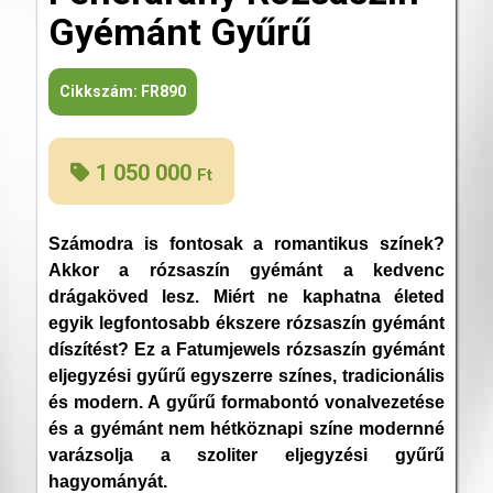
Gyémánt Gyűrű
Cikkszám:
FR890
1 050 000
Ft
Számodra is fontosak a romantikus színek?
Akkor a rózsaszín gyémánt a kedvenc
drágaköved lesz. Miért ne kaphatna életed
egyik legfontosabb ékszere rózsaszín gyémánt
díszítést? Ez a Fatumjewels rózsaszín gyémánt
eljegyzési gyűrű egyszerre színes, tradicionális
és modern. A gyűrű formabontó vonalvezetése
és a gyémánt nem hétköznapi színe modernné
varázsolja a szoliter eljegyzési gyűrű
hagyományát.