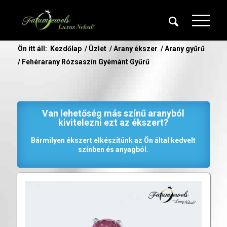
Ön itt áll:
Kezdőlap
/
Üzlet
/
Arany ékszer
/
Arany gyűrű
/
Fehérarany Rózsaszín Gyémánt Gyűrű
Van lehetőség más színű aranyból
kivitelezni ezt az ékszert?
Bármilyen ékszert elkészítünk az Ön által kedvelt
színben és anyagból.