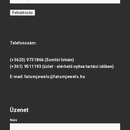
Feliratkozás
Telefonszám:
(+3620) 9731866
(Somlói István)
(+361) 9511193
(üzlet - elérhető nyitva tartási időben)
E-mail:
fatumjewels@fatumjewels.hu
Üzenet
Név