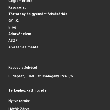
Cégismertető
Kapcsolat
Törtarany és gyémánt felvásárlás
GY.I.K.
Blog
Adatvédelem
ÁSZF
A vásárlás mente
Kapcsolatfelvétel
Budapest, II. kerület Csalogány utca 3/b.
Térképhez
kattints ide
Nyitva tartás:
Hétfő:
Zárva