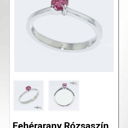
Fehérarany Rózsaszín