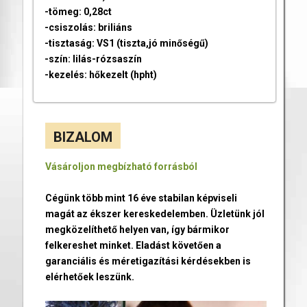
-tömeg: 0,28ct
-csiszolás: briliáns
-tisztaság: VS1 (tiszta,jó minőségű)
-szín: lilás-rózsaszín
-kezelés: hőkezelt (hpht)
BIZALOM
Vásároljon megbízható forrásból
Cégünk több mint 16 éve stabilan képviseli
magát az ékszer kereskedelemben. Üzletünk jól
megközelíthető helyen van, így bármikor
felkereshet minket. Eladást követően a
garanciális és méretigazítási kérdésekben is
elérhetőek leszünk.