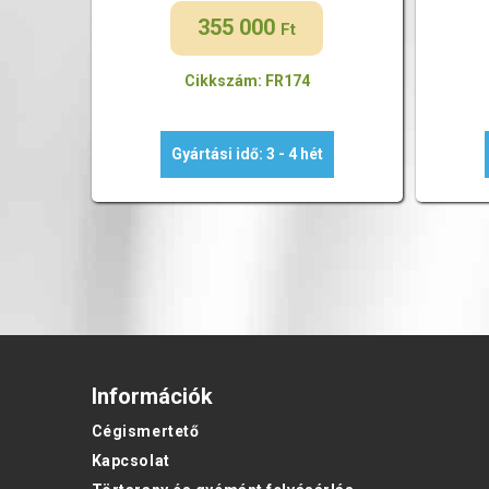
355 000
Ft
Cikkszám: FR174
Gyártási idő: 3 - 4 hét
Információk
Cégismertető
Kapcsolat