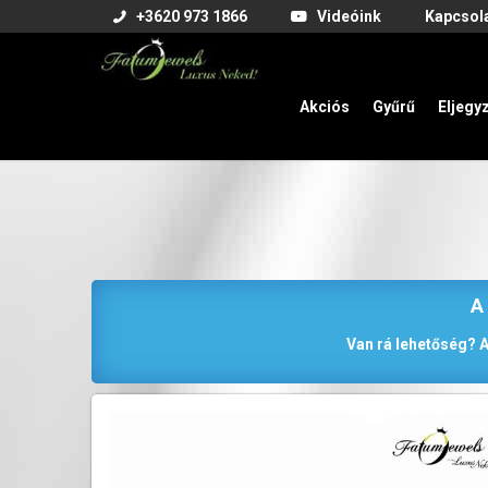
+3620 973 1866
Videóink
Kapcsol
Akciós
Gyűrű
Eljegy
A
Van rá lehetőség? A