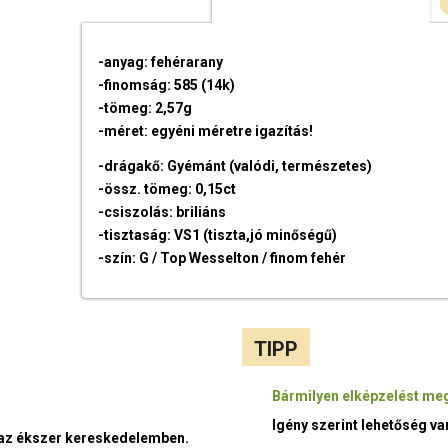
-anyag: fehérarany
-finomság: 585 (14k)
-tömeg: 2,57g
-méret: egyéni méretre igazítás!
-drágakő: Gyémánt (valódi, természetes)
-össz. tömeg: 0,15ct
-csiszolás: briliáns
-tisztaság: VS1 (tiszta,jó minőségű)
-szín: G / Top Wesselton / finom fehér
TIPP
Bármilyen elképzelést meg
Igény szerint lehetőség v
t az ékszer kereskedelemben.