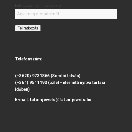
Iratkozzon fel hírlevelünkre:
Feliratkozás
Telefonszám:
(+3620) 9731866
(Somlói István)
(+361) 9511193
(üzlet - elérhető nyitva tartási
időben)
E-mail:
fatumjewels@fatumjewels.hu