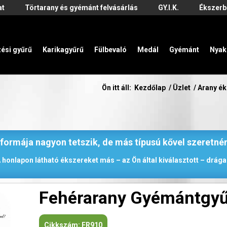
at
Törtarany és gyémánt felvásárlás
GY.I.K.
Ékszerb
zési gyűrű
Karikagyűrű
Fülbevaló
Medál
Gyémánt
Nyak
Ön itt áll:
Kezdőlap
/
Üzlet
/
Arany é
 formája nagyon tetszik, de más típusú kővel szeretné
 honlapon látható ékszereket más – az Ön által kiválasztott – drágak
Fehérarany Gyémántgy
Cikkszám:
FR910