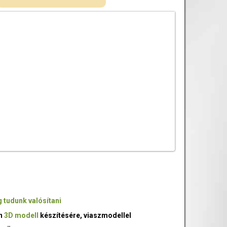
 tudunk valósítani
an
3D modell
készítésére, viaszmodellel