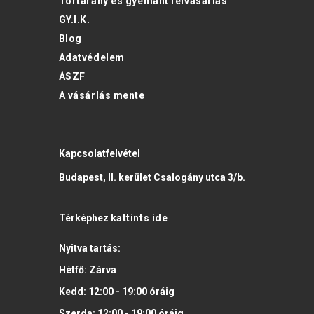
Törtarany és gyémánt felvásárlás
GY.I.K.
Blog
Adatvédelem
ÁSZF
A vásárlás mente
Kapcsolatfelvétel
Budapest, II. kerület Csalogány utca 3/b.
Térképhez
kattints ide
Nyitva tartás:
Hétfő:
Zárva
Kedd:
12:00 - 19:00
óráig
Szerda:
12:00 - 19:00
óráig