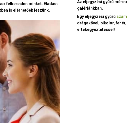
Az eljegyzési gyűrű méret
kor felkereshet minket. Eladást
galériánkban.
ben is elérhetőek leszünk.
Egy eljegyzési gyűrű
szám
drágakővel, bikolor, fehér,
értékegyeztetéssel!