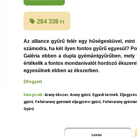
284 338
Ft
Az alliance gyűrű felér egy hűségesküvel, mint
számodra, ha két ilyen fontos gyűrű egyesül? Pon
Galéria ebben a dupla gyémántgyűrűben, mely t
értékelik a fontos mondanivalót hordozó ékszerek
egyesülnek ebben az ékszerben.
Elfogyott
Kategóriák:
Arany ékszer
,
Arany gyűrű
,
Egyedi termék
,
Eljegyzés
gyűrű
,
Fehérarany gyémánt eljegyzési gyűrű
,
Fehérarany gyémán
Gyűrű
Leírás