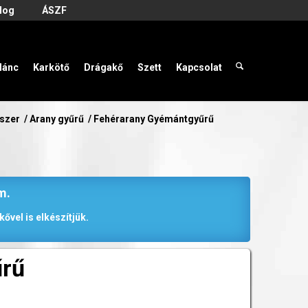
log
ÁSZF
lánc
Karkötő
Drágakő
Szett
Kapcsolat
kszer
/
Arany gyűrű
/
Fehérarany Gyémántgyűrű
m.
ővel is elkészítjük.
űrű