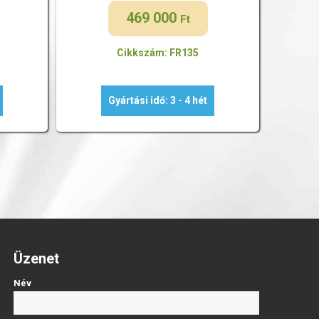
469 000
Ft
Cikkszám: FR135
Gyártási idő: 3 - 4 hét
Üzenet
Név