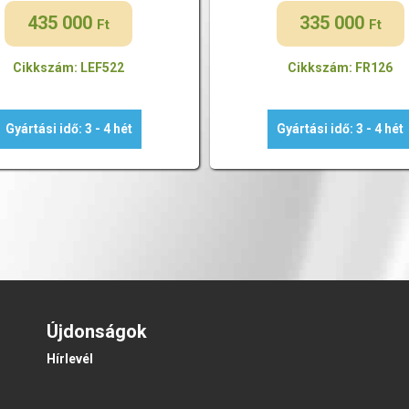
435 000
335 000
Ft
Ft
Cikkszám: LEF522
Cikkszám: FR126
Gyártási idő: 3 - 4 hét
Gyártási idő: 3 - 4 hét
Újdonságok
Hírlevél