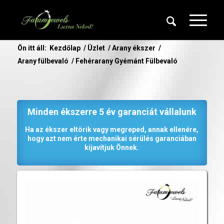
Ön itt áll:
Kezdőlap
/
Üzlet
/
Arany ékszer
/
Arany fülbevaló
/
Fehérarany Gyémánt Fülbevaló
Minden ékszerre 5 év garanciát vállalunk
Ha az ékszer eltörik vagy megreped, annak ellenére,
hogy azt nem érte mechanikai sérülés garanciában
kijavítjuk Önnek.