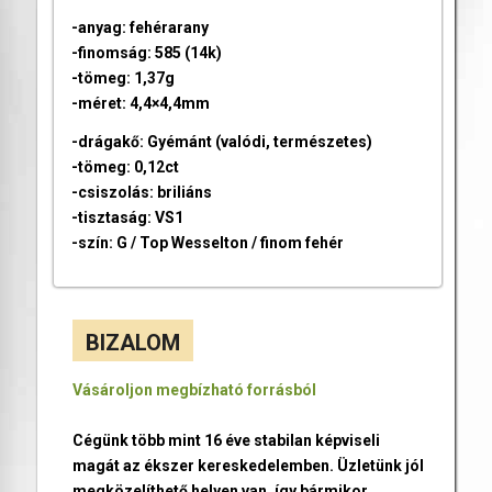
-anyag: fehérarany
-finomság: 585 (14k)
-tömeg: 1,37g
-méret: 4,4×4,4mm
-drágakő: Gyémánt (valódi, természetes)
-tömeg: 0,12ct
-csiszolás: briliáns
-tisztaság: VS1
-szín: G / Top Wesselton / finom fehér
BIZALOM
Vásároljon megbízható forrásból
Cégünk több mint 16 éve stabilan képviseli
magát az ékszer kereskedelemben. Üzletünk jól
megközelíthető helyen van, így bármikor