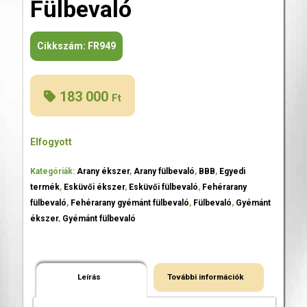
Fülbevaló
Cikkszám:
FR949
183 000
Ft
Elfogyott
Kategóriák:
Arany ékszer
,
Arany fülbevaló
,
BBB
,
Egyedi
termék
,
Esküvői ékszer
,
Esküvői fülbevaló
,
Fehérarany
fülbevaló
,
Fehérarany gyémánt fülbevaló
,
Fülbevaló
,
Gyémánt
ékszer
,
Gyémánt fülbevaló
Leírás
További információk