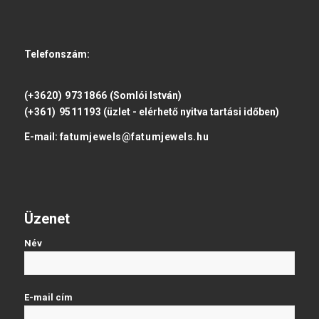
Telefonszám:
(+3620) 9731866
(Somlói István)
(+361) 9511193
(üzlet - elérhető nyitva tartási időben)
E-mail:
fatumjewels@fatumjewels.hu
Üzenet
Név
E-mail cím