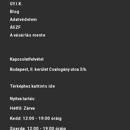
GY.I.K.
Blog
Adatvédelem
ÁSZF
A vásárlás mente
Kapcsolatfelvétel
Budapest, II. kerület Csalogány utca 3/b.
Térképhez
kattints ide
Nyitva tartás:
Hétfő:
Zárva
Kedd:
12:00 - 19:00
óráig
Szerda:
12:00 - 19:00
óráig