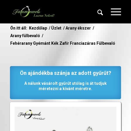
Ön itt áll:
Kezdőlap
/
Üzlet
/
Arany ékszer
/
Arany fülbevaló
/
Fehérarany Gyémánt Kék Zafír Franciazáras Fülbevaló
Ön ajándékba szánja az adott gyűrűt?
A nálunk vásárolt gyűrűt utólag is át tudjuk
méretezni a kívánt méretre.