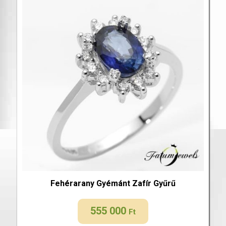
Fehérarany Gyémánt Zafír Gyűrű
555 000
Ft