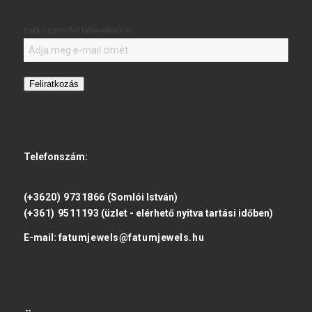
Iratkozzon fel hírlevelünkre:
Feliratkozás
Telefonszám:
(+3620) 9731866
(Somlói István)
(+361) 9511193
(üzlet - elérhető nyitva tartási időben)
E-mail:
fatumjewels@fatumjewels.hu