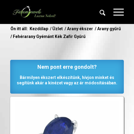
Ön itt áll:
Kezdőlap
/
Üzlet
/
Arany ékszer
/
Arany gyűrű
/
Fehérarany Gyémánt Kék Zafír Gyűrű
Nem pont erre gondolt?
Bármilyen ékszert elkészítünk, hívjon minket és
segítünk akár a kinézet vagy az ár módosításában.