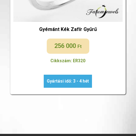
Gyémánt Kék Zafír Gyűrű
256 000
Ft
Cikkszám: ER320
Gyártási idő: 3 - 4 hét