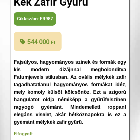
Kék Zafír Gyűrű
Cikkszám:
FR987
544 000
Ft
Fajsúlyos, hagyományos színek és formák egy
kis modern dizájnnal megbolondítva
Fatumjewels stílusban. Az ovális mélykék zafír
tagadhatatlanul hagyományos formákat idéz,
mely komoly külsőt kölcsönöz. Ezt a szigorú
hangulatot oldja némiképp a gyűrűfelszínen
ragyogó gyémánt. Mindemellett roppant
elegáns viselet, akár hétköznapokra is ez a
gyémánt mélykék zafír gyűrű.
Elfogyott