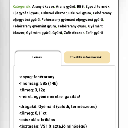
Kategóriák:
Arany ékszer
,
Arany gyűrű
,
BBB
,
Egyedi termék
,
Eljegyzési gyűrű
,
Esküvői ékszer
,
Esküvői gyűrű
,
Fehérarany
eljegyzési gyűrű
,
Fehérarany gyémánt eljegyzési gyűrű
,
Fehérarany gyémánt gyűrű
,
Fehérarany gyűrű
,
Gyémánt
ékszer
,
Gyémánt gyűrű
,
Gyűrű
,
Zafír ékszer
,
Zafír gyűrű
Leírás
További információk
-anyag: fehérarany
-finomság: 585 (14k)
-tömeg: 3,12g
-méret: egyéni méretre igazítás!
-drágakő: Gyémánt (valódi, természetes)
-tömeg: 0,11ct
-csiszolás: briliáns
-tisztaság: VS1 (tiszta,jó minőségű)