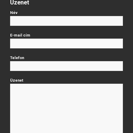
Üzenet
Név
E-mail cím
Telefon
Üzenet