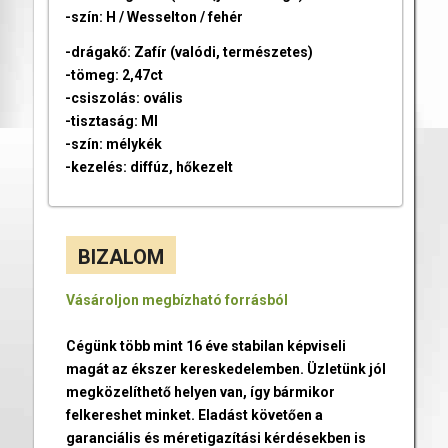
-szín: H / Wesselton / fehér
-drágakő: Zafír (valódi, természetes)
-tömeg: 2,47ct
-csiszolás: ovális
-tisztaság: MI
-szín: mélykék
-kezelés: diffúz, hőkezelt
BIZALOM
Vásároljon megbízható forrásból
Cégünk több mint 16 éve stabilan képviseli
magát az ékszer kereskedelemben. Üzletünk jól
megközelíthető helyen van, így bármikor
felkereshet minket. Eladást követően a
garanciális és méretigazítási kérdésekben is