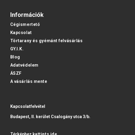
Információk
Cégismertető
Kapcsolat
Törtarany és gyémánt felvásárlás
GY.I.K.
Blog
Adatvédelem
ÁSZF
A vásárlás mente
Kapcsolatfelvétel
Budapest, II. kerület Csalogány utca 3/b.
Térképhez
kattints ide