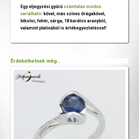
Egy eljegyzési gyűrű
számtalan módon
variálható
: kővel, más színes drágakővel,
bikolor, fehér, sárga, 18 karátos aranyból,
valamint platinából is értékegyeztetéssel!
Érdekelhetnek még…