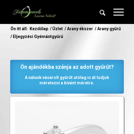
Ön itt áll:
Kezdőlap
/
Üzlet
/
Arany ékszer
/
Arany gyűrű
/
Eljegyzési Gyémántgyűrű
Ön ajándékba szánja az adott gyűrűt?
A nálunk vásárolt gyűrűt utólag is át tudjuk
méretezni a kívánt méretre.