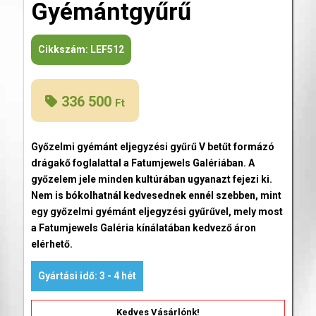
Gyémántgyűrű
Cikkszám:
LEF512
336 500
Ft
Győzelmi gyémánt eljegyzési gyűrű V betűt formázó
drágakő foglalattal a Fatumjewels Galériában. A
győzelem jele minden kultúrában ugyanazt fejezi ki.
Nem is bókolhatnál kedvesednek ennél szebben, mint
egy győzelmi gyémánt eljegyzési gyűrűvel, mely most
a Fatumjewels Galéria kínálatában kedvező áron
elérhető.
Gyártási idő: 3 - 4 hét
Kedves Vásárlónk!