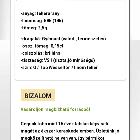
-anyag: fehérarany
-finomság: 585 (14k)
-tömeg: 2,5g
-drágakő: Gyémánt (valódi, természetes)
-össz. tömeg: 0,15ct
-csiszolás: briliáns
-tisztaság: VS1 (tiszta,jó minőségű)
-szín: G / Top Wesselton / finom fehér
BIZALOM
Vásároljon megbízható forrásból
Cégünk több mint 16 éve stabilan képviseli
magát az ékszer kereskedelemben. Üzletünk jól
megközelíthető helyen van, így bármikor