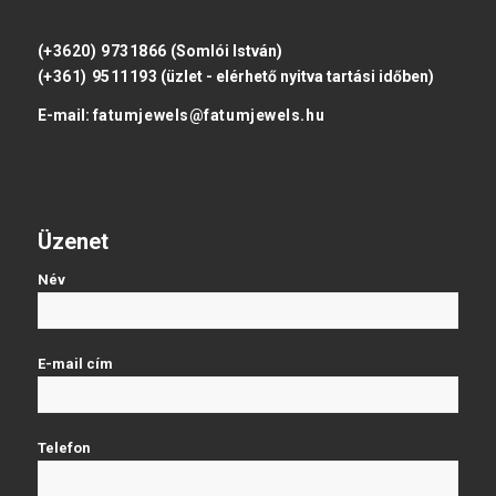
(+3620) 9731866
(Somlói István)
(+361) 9511193
(üzlet - elérhető nyitva tartási időben)
E-mail:
fatumjewels@fatumjewels.hu
Üzenet
Név
E-mail cím
Telefon