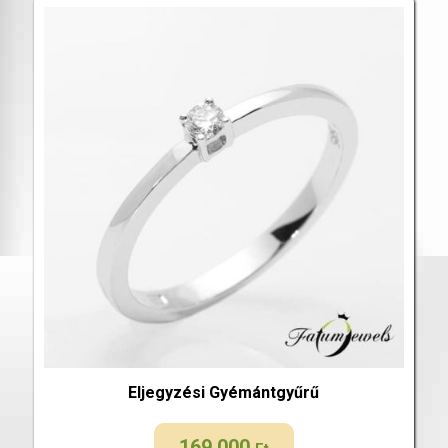
Eljegyzési Gyémántgyűrű
169 000