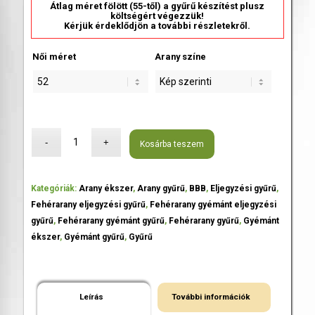
Átlag méret fölött (55-től) a gyűrű készítést plusz
költségért végezzük!
Kérjük érdeklődjön a további részletekről.
Női méret
Arany színe
Kosárba teszem
Kategóriák:
Arany ékszer
,
Arany gyűrű
,
BBB
,
Eljegyzési gyűrű
,
Fehérarany eljegyzési gyűrű
,
Fehérarany gyémánt eljegyzési
gyűrű
,
Fehérarany gyémánt gyűrű
,
Fehérarany gyűrű
,
Gyémánt
ékszer
,
Gyémánt gyűrű
,
Gyűrű
Leírás
További információk