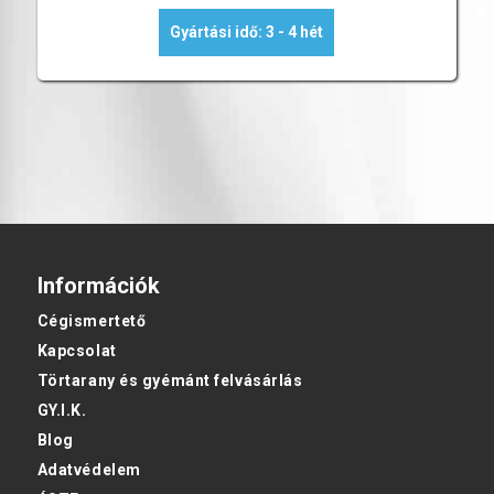
Gyártási idő: 3 - 4 hét
Információk
Cégismertető
Kapcsolat
Törtarany és gyémánt felvásárlás
GY.I.K.
Blog
Adatvédelem