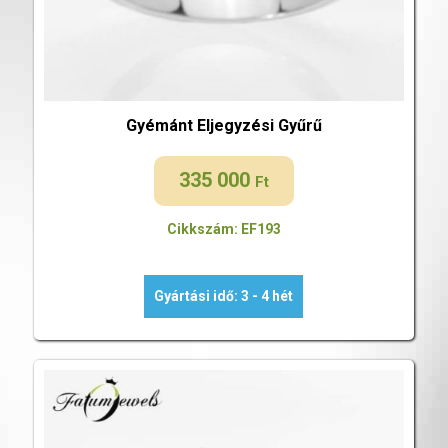
Gyémánt Eljegyzési Gyűrű
335 000
Ft
Cikkszám: EF193
Gyártási idő: 3 - 4 hét