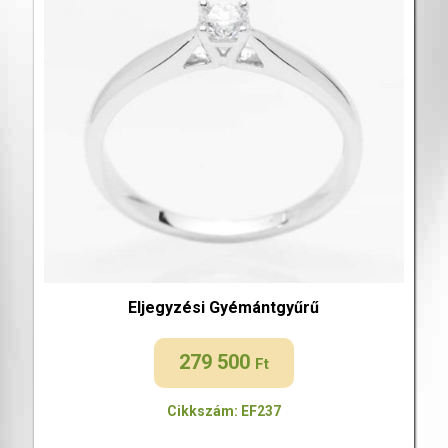
Eljegyzési Gyémántgyűrű
279 500
Ft
Cikkszám: EF237