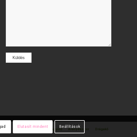
gad
Elutasít mindent
Beállítások
gyűrű
Gyémánt gyűrű
Karikagyűrű
Aranyékszer
Drágakő