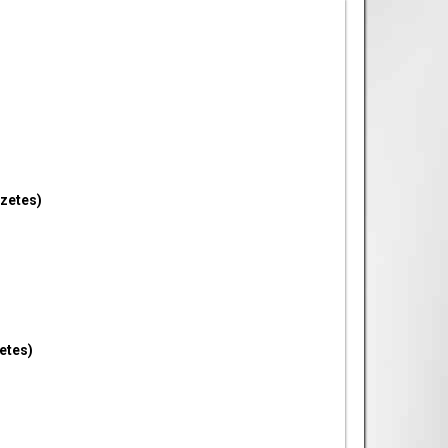
szetes)
etes)