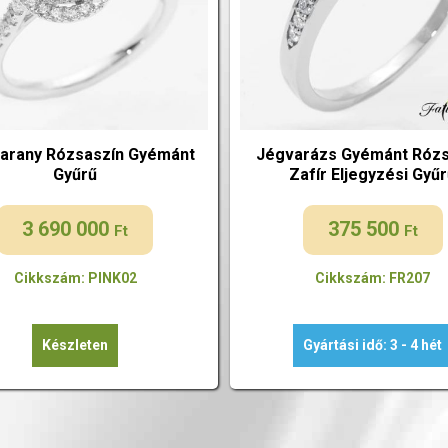
arany Rózsaszín Gyémánt
Jégvarázs Gyémánt Rózs
Gyűrű
Zafír Eljegyzési Gyű
3 690 000
375 500
Ft
Ft
Cikkszám: PINK02
Cikkszám: FR207
Készleten
Gyártási idő: 3 - 4 hét