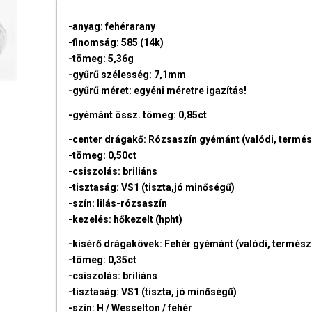
-anyag: fehérarany
-finomság: 585 (14k)
-tömeg: 5,36g
-gyűrű szélesség: 7,1mm
-gyűrű méret: egyéni méretre igazítás!
-gyémánt össz. tömeg: 0,85ct
-center drágakő: Rózsaszín gyémánt (valódi, termé
-tömeg: 0,50ct
-csiszolás: briliáns
-tisztaság: VS1 (tiszta,jó minőségű)
-szín: lilás-rózsaszín
-kezelés: hőkezelt (hpht)
-kisérő drágakövek: Fehér gyémánt (valódi, termész
-tömeg: 0,35ct
-csiszolás: briliáns
-tisztaság: VS1 (tiszta, jó minőségű)
-szín: H / Wesselton / fehér