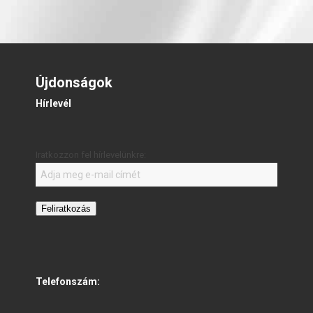
Újdonságok
Hírlevél
Iratkozzon fel hírlevelünkre:
Feliratkozás
Telefonszám: