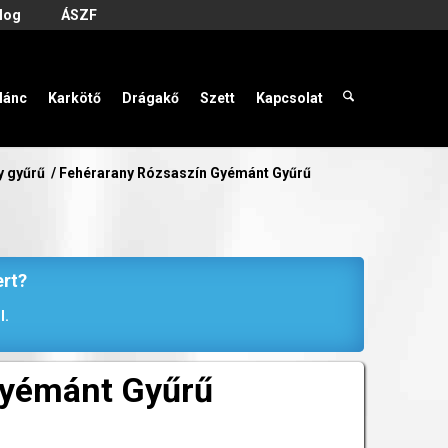
log
ÁSZF
lánc
Karkötő
Drágakő
Szett
Kapcsolat
y gyűrű
/
Fehérarany Rózsaszín Gyémánt Gyűrű
ert?
l.
Gyémánt Gyűrű