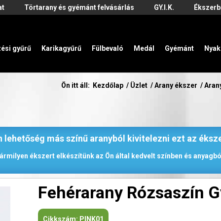
at
Törtarany és gyémánt felvásárlás
GY.I.K.
Ékszerb
zési gyűrű
Karikagyűrű
Fülbevaló
Medál
Gyémánt
Nyak
Ön itt áll:
Kezdőlap
/
Üzlet
/
Arany ékszer
/
Aran
 lehetőség más színű aranyból kivitelezni ezt az éksz
ármilyen ékszert elkészítünk az Ön által kedvelt színben és anyagbó
Fehérarany Rózsaszín 
Cikkszám:
PINK01