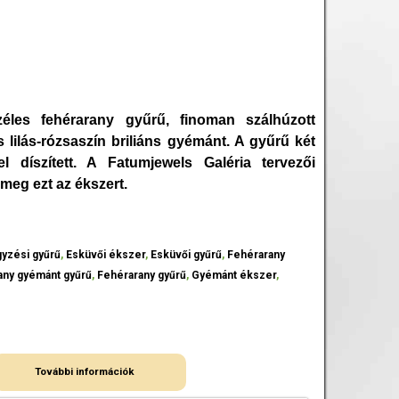
 széles fehérarany gyűrű, finoman szálhúzott
lilás-rózsaszín briliáns gyémánt. A gyűrű két
l díszített. A Fatumjewels Galéria tervezői
 meg ezt az ékszert.
gyzési gyűrű
,
Esküvői ékszer
,
Esküvői gyűrű
,
Fehérarany
any gyémánt gyűrű
,
Fehérarany gyűrű
,
Gyémánt ékszer
,
További információk