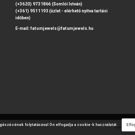
(+3620) 9731866
(Somlói István)
(+361) 9511193
(üzlet - elérhető nyitva tartási
időben)
E-mail:
fatumjewels@fatumjewels.hu
ngészésének folytatásával Ön elfogadja a cookie-k használatát.
Elfo
Eljegyzési 