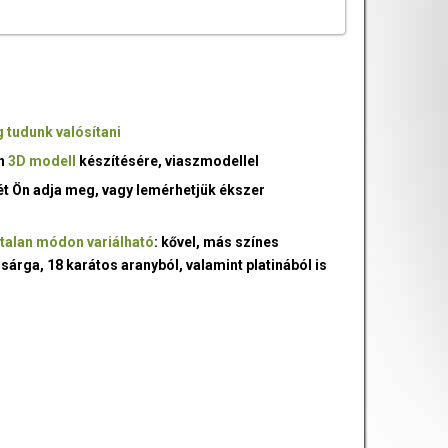
 tudunk valósítani
an
3D modell
készítésére, viaszmodellel
ét Ön adja meg, vagy lemérhetjük ékszer
talan módon variálható
: kővel, más színes
 sárga, 18 karátos aranyból, valamint platinából is