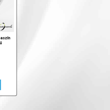
aszín
rű