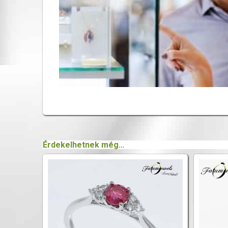
Érdekelhetnek még…