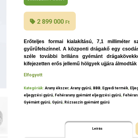
2 899 000
Ft
Erőteljes formai kialakítású, 7,1 milliméter
gyűrűfelszínnel. A központi drágakő egy csodás 
széle további briliáns gyémánt drágakövekke
kifejezetten erős jellemű hölgyek ujjára álmodták
Elfogyott
Kategóriák:
Arany ékszer
,
Arany gyűrű
,
BBB
,
Egyedi termék
,
Elje
eljegyzési gyűrű
,
Fehérarany gyémánt eljegyzési gyűrű
,
Fehérar
Gyémánt gyűrű
,
Gyűrű
,
Rózsaszín gyémánt gyűrű
Leírás