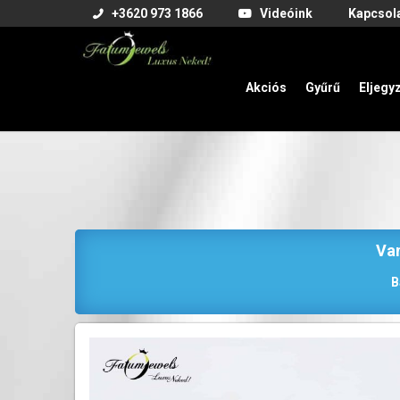
+3620 973 1866
Videóink
Kapcsol
Akciós
Gyűrű
Eljegy
Van
B