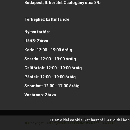
Budapest, II. kerület Csalogány utca 3/b.
Térképhez
kattints ide
Nyitva tartás:
Hétfő:
Zárva
Kedd:
12:00 - 19:00
óráig
Szerda:
12:00 - 19:00
óráig
Csütörtök:
12:00 - 19:00
óráig
Péntek:
12:00 - 19:00
óráig
Szombat:
12:00 - 17:00
óráig
Vasárnap:
Zárva
Ez az oldal cookie-kat használ. Az oldal bö
© Copyright - Fatumjewels
Készítette: Web and Seo KFT.