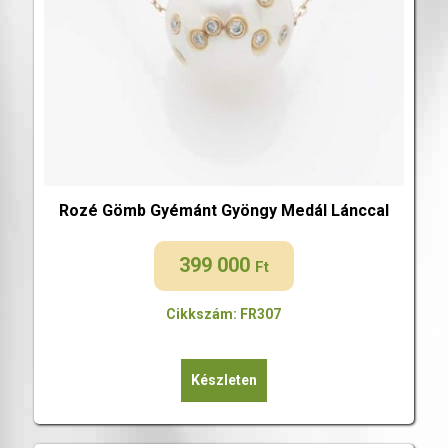
Rozé Gömb Gyémánt Gyöngy Medál Lánccal
399 000
Ft
Cikkszám: FR307
Készleten