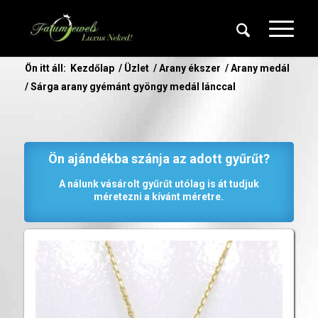
Ön itt áll:
Kezdőlap
/
Üzlet
/
Arany ékszer
/
Arany medál
/
Sárga arany gyémánt gyöngy medál lánccal
Ön ajándékba szánja az adott gyűrűt?
A nálunk vásárolt gyűrűt utólag is át tudjuk
méretezni a kívánt méretre.