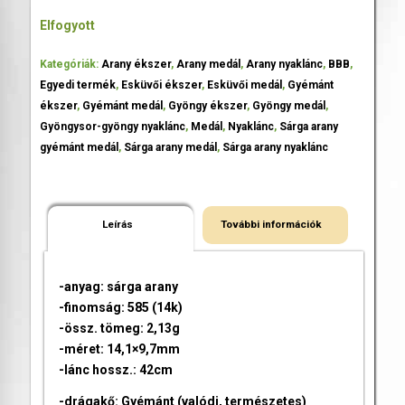
Elfogyott
Kategóriák:
Arany ékszer
,
Arany medál
,
Arany nyaklánc
,
BBB
,
Egyedi termék
,
Esküvői ékszer
,
Esküvői medál
,
Gyémánt
ékszer
,
Gyémánt medál
,
Gyöngy ékszer
,
Gyöngy medál
,
Gyöngysor-gyöngy nyaklánc
,
Medál
,
Nyaklánc
,
Sárga arany
gyémánt medál
,
Sárga arany medál
,
Sárga arany nyaklánc
Leírás
További információk
-anyag: sárga arany
-finomság: 585 (14k)
-össz. tömeg: 2,13g
-méret: 14,1×9,7mm
-lánc hossz.: 42cm
-drágakő: Gyémánt (valódi, természetes)