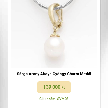
Sárga Arany Akoya Gyöngy Charm Medál
139 000
Ft
Cikkszám: SVM03