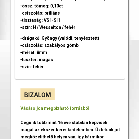
-össz. tömeg: 0,10ct
-csiszolás: briliáns
-tisztaság: VS1-SI1
-szín: H / Wesselton / fehér
-drágakő: Gyöngy (valódi, tenyésztett)
-csiszolás: szabályos gömb
-méret: 8mm
-lüszter: magas
-szín: fehér
BIZALOM
Vásároljon megbízható forrásból
Cégünk több mint 16 éve stabilan képviseli
magát az ékszer kereskedelemben. Üzletünk jól
megközelíthető helyen van, így bármikor