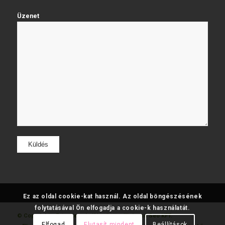
Üzenet
Ez az oldal cookie-kat használ. Az oldal böngészésének
folytatásával Ön elfogadja a cookie-k használatát.
© Copyright - Fatumjewels
Készítette: Web and Seo KFT.
Elfogad
Elutasít mindent
Beállítások