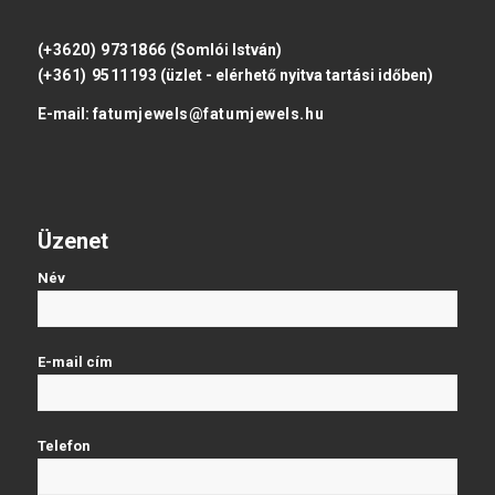
(+3620) 9731866
(Somlói István)
(+361) 9511193
(üzlet - elérhető nyitva tartási időben)
E-mail:
fatumjewels@fatumjewels.hu
Üzenet
Név
E-mail cím
Telefon