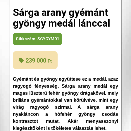
Sárga arany gyémánt
gyöngy medál lánccal
Cikkszám:
SGYGYM01
239 000
Ft
Gyémánt és gyöngy együttese ez a medál, azaz
ragyogó fényesség. Sárga arany medál egy
magas lüszterű fehér gyöngy drágakővel, mely
briliáns gyémántokkal van körülvéve, mint egy
virág ragyogó szirmai. A sárga arany
nyakláncon a hófehér gyöngy csodás
kontrasztot mutat. Akár menyasszonyi
kiegészítőként is tökéletes választás lehet.