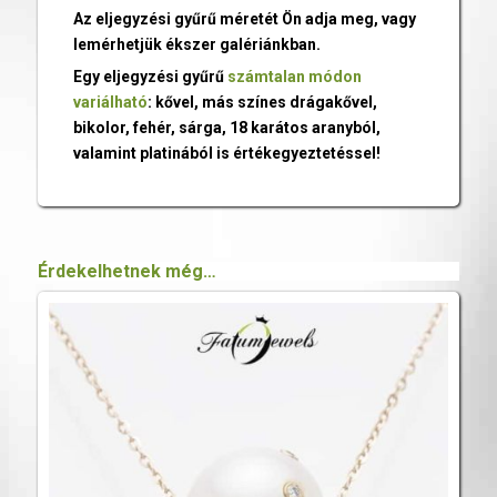
Az eljegyzési gyűrű méretét Ön adja meg, vagy
lemérhetjük ékszer galériánkban.
Egy eljegyzési gyűrű
számtalan módon
variálható
: kővel, más színes drágakővel,
bikolor, fehér, sárga, 18 karátos aranyból,
valamint platinából is értékegyeztetéssel!
Érdekelhetnek még…