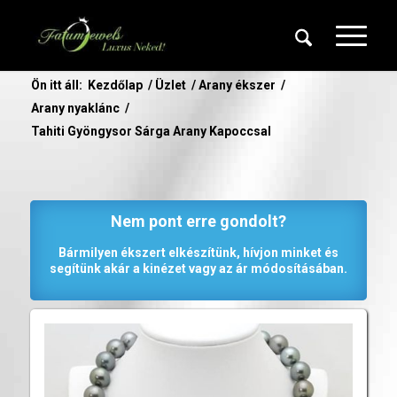
Ön itt áll:
Kezdőlap
/
Üzlet
/
Arany ékszer
/
Arany nyaklánc
/
Tahiti Gyöngysor Sárga Arany Kapoccsal
Nem pont erre gondolt?
Bármilyen ékszert elkészítünk, hívjon minket és
segítünk akár a kinézet vagy az ár módosításában.