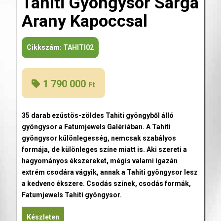
Tahiti Gyöngysor Sárga
Arany Kapoccsal
Cikkszám:
TAHITI02
1 790 000
Ft
35 darab ezüstös-zöldes Tahiti gyöngyből álló
gyöngysor a Fatumjewels Galériában. A Tahiti
gyöngysor különlegesség, nemcsak szabályos
formája, de különleges színe miatt is. Aki szereti a
hagyományos ékszereket, mégis valami igazán
extrém csodára vágyik, annak a Tahiti gyöngysor lesz
a kedvenc ékszere. Csodás színek, csodás formák,
Fatumjewels Tahiti gyöngysor.
Készleten