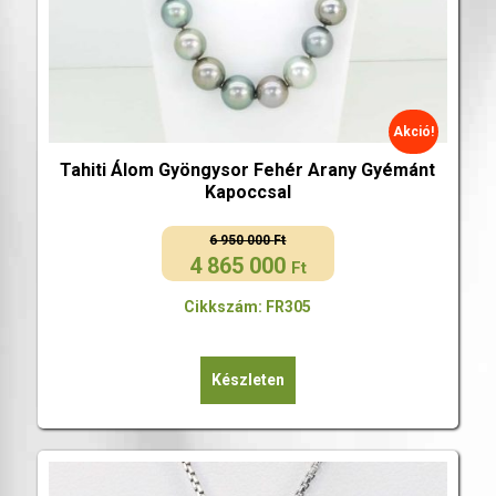
Akció!
Tahiti Álom Gyöngysor Fehér Arany Gyémánt
Kapoccsal
6 950 000
Ft
4 865 000
Original
Current
Ft
price
price
Cikkszám: FR305
was:
is:
6
4
950
865
Készleten
000 Ft.
000 Ft.