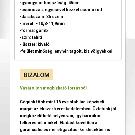
-gyöngysor hosszúság: 45cm
-csomózás: egyesével kézzel csomózott
-darabszám: 35 szem
-méret: ~10,8-11,9mm
-forma: gömb
-szín: tahiti
-lüszter: kiváló
-felület minőség: enyhén tagolt, kis völgyekkel
BIZALOM
Vásároljon megbízható forrásból
Cégünk több mint 16 éve stabilan képviseli
magát az ékszer kereskedelemben. Üzletünk jól
megközelíthető helyen van, így bármikor
felkereshet minket. Eladást követően a
garanciális és méretigazítási kérdésekben is