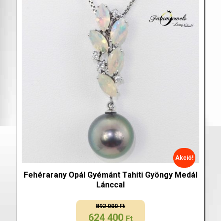
Akció!
Fehérarany Opál Gyémánt Tahiti Gyöngy Medál
Lánccal
892 000
Ft
624 400
Original
Current
Ft