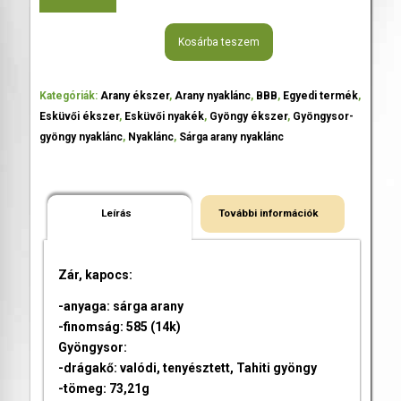
Kosárba teszem
Kategóriák:
Arany ékszer
,
Arany nyaklánc
,
BBB
,
Egyedi termék
,
Esküvői ékszer
,
Esküvői nyakék
,
Gyöngy ékszer
,
Gyöngysor-
gyöngy nyaklánc
,
Nyaklánc
,
Sárga arany nyaklánc
Leírás
További információk
Zár, kapocs:
-anyaga: sárga arany
-finomság: 585 (14k)
Gyöngysor:
-drágakő: valódi, tenyésztett, Tahiti gyöngy
-tömeg: 73,21g