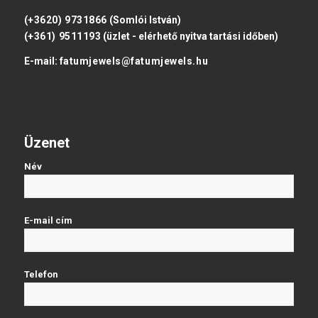
(+3620) 9731866
(Somlói István)
(+361) 9511193
(üzlet - elérhető nyitva tartási időben)
E-mail:
fatumjewels@fatumjewels.hu
Üzenet
Név
E-mail cím
Telefon