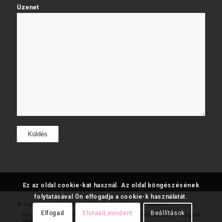
Üzenet
Ez az oldal cookie-kat használ. Az oldal böngészésének
folytatásával Ön elfogadja a cookie-k használatát.
© Copyright - Fatumjewels
Készítette: Web and Seo KFT.
Elfogad
Elutasít mindent
Beállítások
Eljegyzési
Gyémánt
Karikagyűrű
Aranyékszer
Drágakő
gyűrű
gyűrű