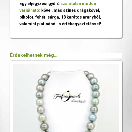
Egy eljegyzési gyűrű
számtalan módon
variálható
: kővel, más színes drágakővel,
bikolor, fehér, sárga, 18 karátos aranyból,
valamint platinából is értékegyeztetéssel!
Érdekelhetnek még…