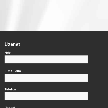
Üzenet
Név
E-mail cím
Telefon
Üzenet