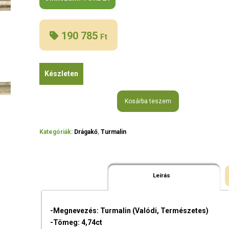
190 785
Ft
Készleten
Kosárba teszem
Kategóriák:
Drágakő
,
Turmalin
Leírás
-Megnevezés: Turmalin (Valódi, Természetes)
-Tömeg: 4,74ct