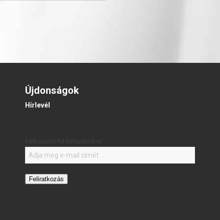
Újdonságok
Hírlevél
Iratkozzon fel hírlevelünkre:
Feliratkozás