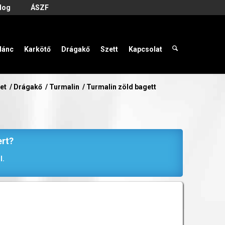
log
ÁSZF
lánc
Karkötő
Drágakő
Szett
Kapcsolat
et
/
Drágakő
/
Turmalin
/
Turmalin zöld bagett
ert?
l.