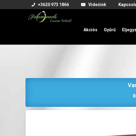
+3620 973 1866
Videóink
Kapcsol
Akciós
Gyűrű
Eljegy
Van
B