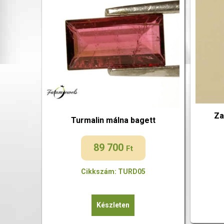
Za
Turmalin málna bagett
89 700
Ft
Cikkszám: TURD05
Készleten