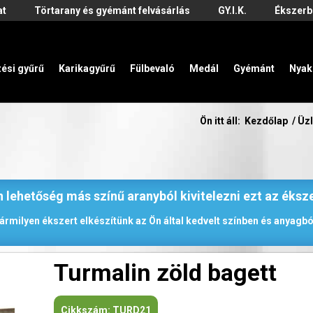
at
Törtarany és gyémánt felvásárlás
GY.I.K.
Ékszerb
zési gyűrű
Karikagyűrű
Fülbevaló
Medál
Gyémánt
Nyak
Ön itt áll:
Kezdőlap
/
Üzl
 lehetőség más színű aranyból kivitelezni ezt az éksz
ármilyen ékszert elkészítünk az Ön által kedvelt színben és anyagbó
Turmalin zöld bagett
Cikkszám:
TURD21