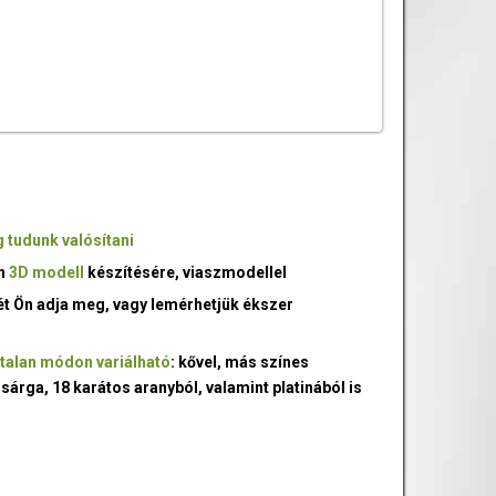
 tudunk valósítani
an
3D modell
készítésére, viaszmodellel
ét Ön adja meg, vagy lemérhetjük ékszer
talan módon variálható
: kővel, más színes
 sárga, 18 karátos aranyból, valamint platinából is