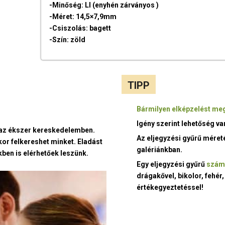
-Minőség: LI (enyhén zárványos )
-Méret: 14,5×7,9mm
-Csiszolás: bagett
-Szín: zöld
TIPP
Bármilyen elképzelést meg
Igény szerint lehetőség v
t az ékszer kereskedelemben.
Az eljegyzési gyűrű méret
kor felkereshet minket. Eladást
galériánkban.
ben is elérhetőek leszünk.
Egy eljegyzési gyűrű
szám
drágakővel, bikolor, fehér,
értékegyeztetéssel!