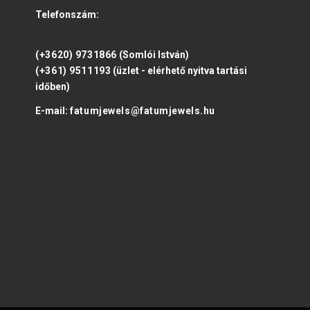
Telefonszám:
(+3620) 9731866
(Somlói István)
(+361) 9511193
(üzlet - elérhető nyitva tartási
időben)
E-mail:
fatumjewels@fatumjewels.hu