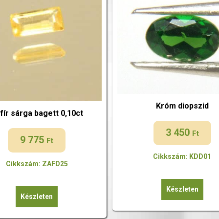
Króm diopszid
fír sárga bagett 0,10ct
3 450
Ft
9 775
Ft
Cikkszám: KDD01
Cikkszám: ZAFD25
Készleten
Készleten