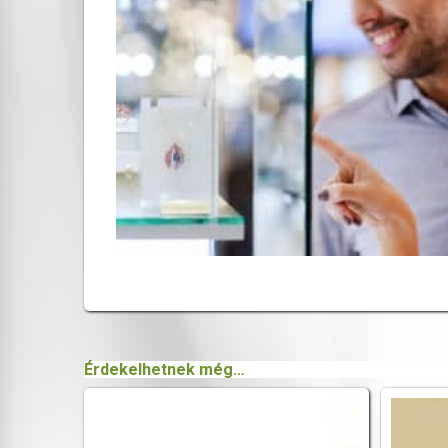
Érdekelhetnek még…