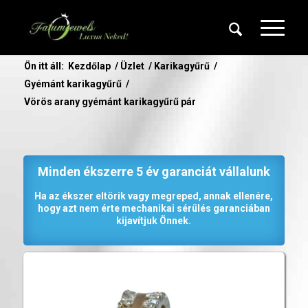
Ön itt áll:
Kezdőlap
/
Üzlet
/
Karikagyűrű
/
Gyémánt karikagyűrű
/
Vörös arany gyémánt karikagyűrű pár
Minden ékszerre 5 év garanciát vállalunk
Ha az ékszer eltörik vagy megreped, annak ellenére,
hogy azt nem érte mechanikai sérülés garanciában
kijavítjuk Önnek.