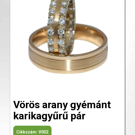
Vörös arany gyémánt
karikagyűrű pár
Cikkszám:
V002