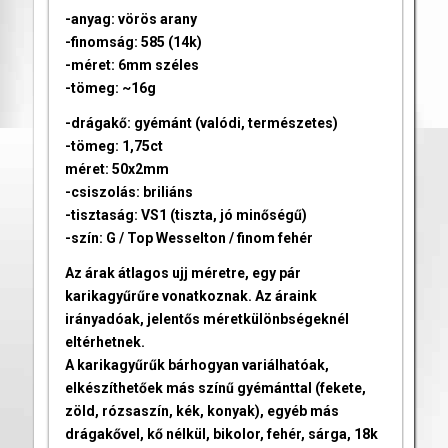
-anyag: vörös arany
-finomság: 585 (14k)
-méret: 6mm széles
-tömeg: ~16g
-drágakő: gyémánt (valódi, természetes)
-tömeg: 1,75ct
méret: 50x2mm
-csiszolás: briliáns
-tisztaság: VS1 (tiszta, jó minőségű)
-szín: G / Top Wesselton / finom fehér
Az árak átlagos ujj méretre, egy pár
karikagyűrűre vonatkoznak. Az áraink
irányadóak, jelentős méretkülönbségeknél
eltérhetnek.
A karikagyűrűk bárhogyan variálhatóak,
elkészíthetőek más színű gyémánttal (fekete,
zöld, rózsaszín, kék, konyak), egyéb más
drágakővel, kő nélkül, bikolor, fehér, sárga, 18k