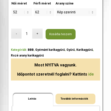
Női méret
Férfi méret
Arany színe
Kosárba teszem
Kategóriák:
BBB
,
Gyémánt karikagyűrű
,
Gyűrű
,
Karikagyűrű
,
Rozé arany karikagyűrű
Most
NYITVA
vagyunk.
Időpontot szeretnél foglalni? Kattints
ide
Leírás
További információk