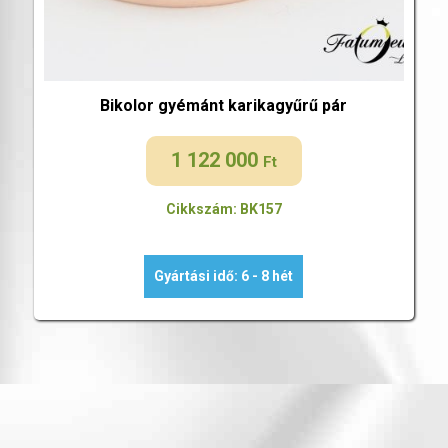
Bikolor gyémánt karikagyűrű pár
1 122 000
Ft
Cikkszám: BK157
Gyártási idő: 6 - 8 hét