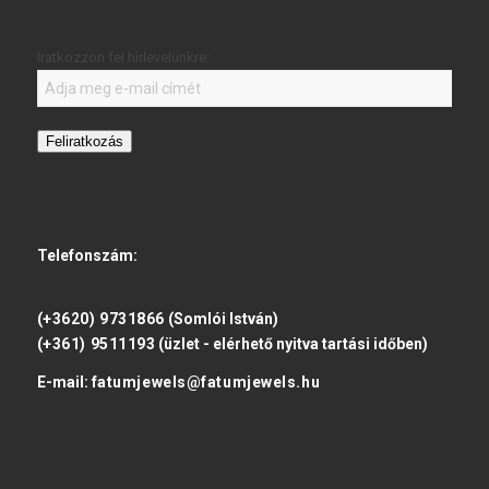
Iratkozzon fel hírlevelünkre:
Feliratkozás
Telefonszám:
(+3620) 9731866
(Somlói István)
(+361) 9511193
(üzlet - elérhető nyitva tartási időben)
E-mail:
fatumjewels@fatumjewels.hu