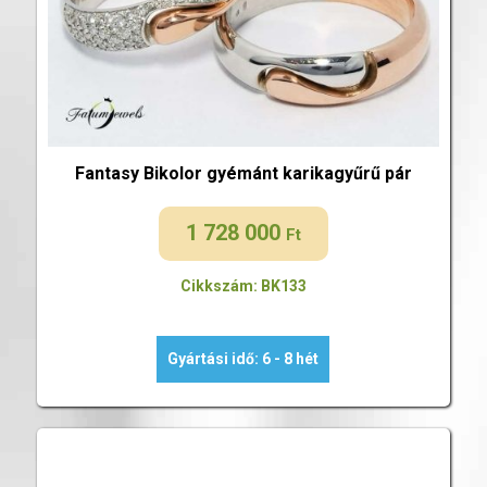
Fantasy Bikolor gyémánt karikagyűrű pár
1 728 000
Ft
Cikkszám: BK133
Gyártási idő: 6 - 8 hét