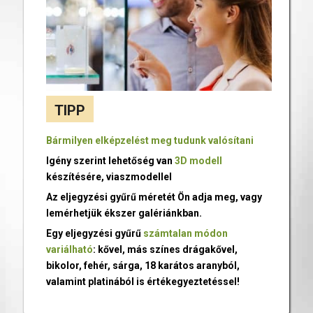
TIPP
Bármilyen elképzelést meg tudunk valósítani
Igény szerint lehetőség van
3D modell
készítésére, viaszmodellel
Az eljegyzési gyűrű méretét Ön adja meg, vagy
lemérhetjük ékszer galériánkban.
Egy eljegyzési gyűrű
számtalan módon
variálható
: kővel, más színes drágakővel,
bikolor, fehér, sárga, 18 karátos aranyból,
valamint platinából is értékegyeztetéssel!