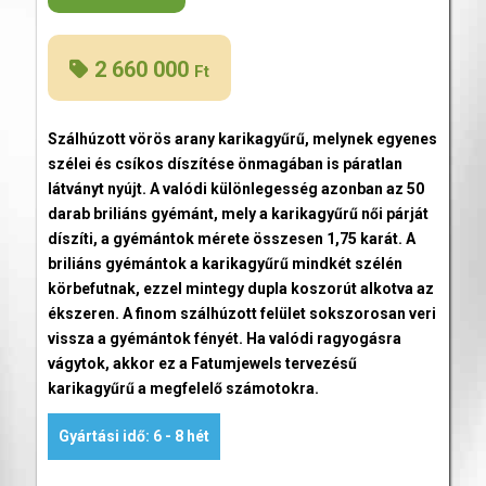
2 660 000
Ft
Szálhúzott vörös arany karikagyűrű, melynek egyenes
szélei és csíkos díszítése önmagában is páratlan
látványt nyújt. A valódi különlegesség azonban az 50
darab briliáns gyémánt, mely a karikagyűrű női párját
díszíti, a gyémántok mérete összesen 1,75 karát. A
briliáns gyémántok a karikagyűrű mindkét szélén
körbefutnak, ezzel mintegy dupla koszorút alkotva az
ékszeren. A finom szálhúzott felület sokszorosan veri
vissza a gyémántok fényét. Ha valódi ragyogásra
vágytok, akkor ez a Fatumjewels tervezésű
karikagyűrű a megfelelő számotokra.
Gyártási idő: 6 - 8 hét