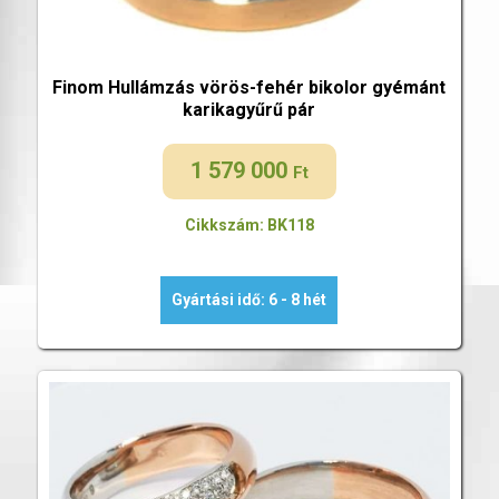
Finom Hullámzás vörös-fehér bikolor gyémánt
karikagyűrű pár
1 579 000
Ft
Cikkszám: BK118
Gyártási idő: 6 - 8 hét