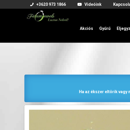
+3620 973 1866
Videóink
Kapcsol
Akciós
Gyűrű
Eljegy
Ha az ékszer eltörik vagy