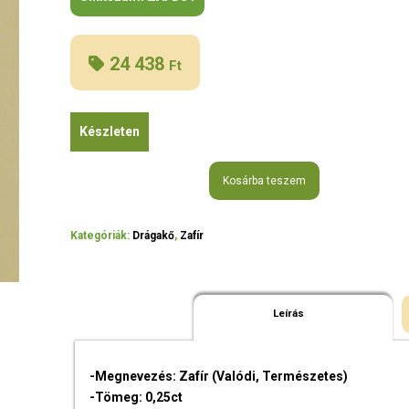
24 438
Ft
Készleten
Kosárba teszem
Kategóriák:
Drágakő
,
Zafír
Leírás
-Megnevezés: Zafír (Valódi, Természetes)
-Tömeg: 0,25ct