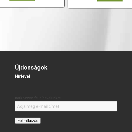
Újdonságok
Hírlevél
Iratkozzon fel hírlevelünkre:
Feliratkozás