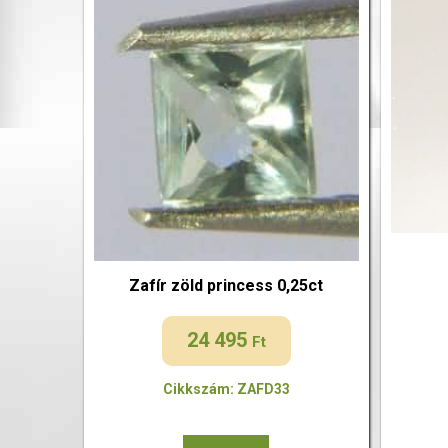
Zafír zöld princess 0,25ct
24 495
Ft
Cikkszám: ZAFD33