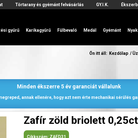
at
Törtarany és gyémánt felvásárlás
GY.I.K.
Ékszerb
zési gyűrű
Karikagyűrű
Fülbevaló
Medál
Gyémánt
Nyak
Ön itt áll:
Kezdőlap
/
Üz
Minden ékszerre 5 év garanciát vállalunk
 megreped, annak ellenére, hogy azt nem érte mechanikai sérülés gar
Zafír zöld briolett 0,25c
Cikkszám:
ZAFD31