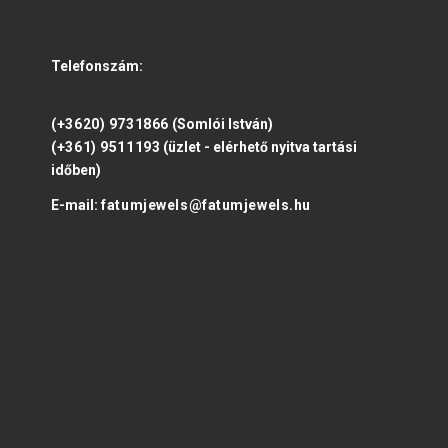
Telefonszám:
(+3620) 9731866
(Somlói István)
(+361) 9511193
(üzlet - elérhető nyitva tartási
időben)
E-mail:
fatumjewels@fatumjewels.hu