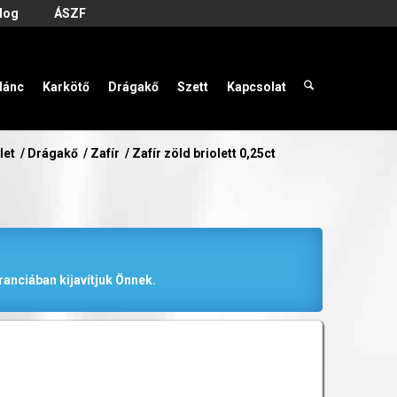
log
ÁSZF
lánc
Karkötő
Drágakő
Szett
Kapcsolat
let
/
Drágakő
/
Zafír
/
Zafír zöld briolett 0,25ct
anciában kijavítjuk Önnek.
t