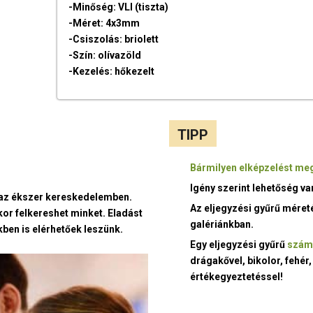
-Minőség: VLI (tiszta)
-Méret: 4x3mm
-Csiszolás: briolett
-Szín: olívazöld
-Kezelés: hőkezelt
TIPP
Bármilyen elképzelést meg
Igény szerint lehetőség v
t az ékszer kereskedelemben.
Az eljegyzési gyűrű méret
kor felkereshet minket. Eladást
galériánkban.
ben is elérhetőek leszünk.
Egy eljegyzési gyűrű
szám
drágakővel, bikolor, fehér,
értékegyeztetéssel!