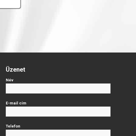
Üzenet
Név
E-mail cím
Telefon