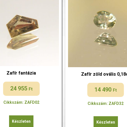
Zafír fantázia
Zafír zöld ovális 0,18
24 955
14 490
Ft
Ft
Cikkszám: ZAFD02
Cikkszám: ZAFD32
Készleten
Készleten