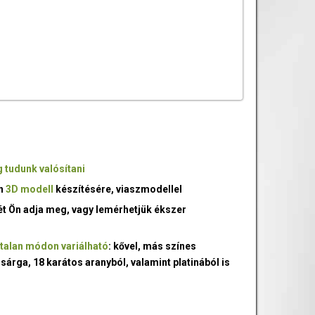
 tudunk valósítani
an
3D modell
készítésére, viaszmodellel
ét Ön adja meg, vagy lemérhetjük ékszer
talan módon variálható
: kővel, más színes
 sárga, 18 karátos aranyból, valamint platinából is