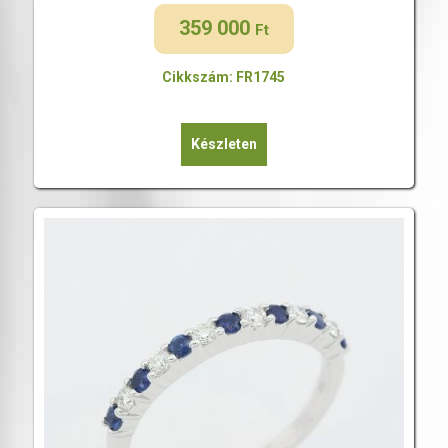
359 000
Ft
Cikkszám: FR1745
Készleten