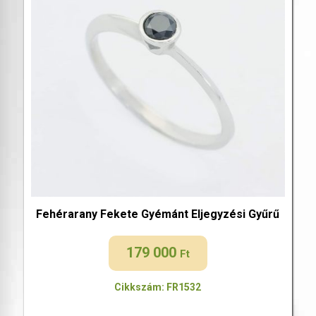
Fehérarany Fekete Gyémánt Eljegyzési Gyűrű
179 000
Ft
Cikkszám: FR1532