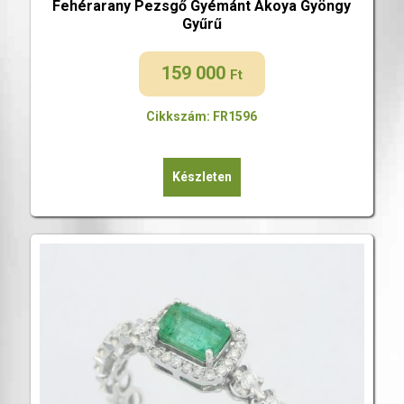
Fehérarany Pezsgő Gyémánt Akoya Gyöngy
Gyűrű
159 000
Ft
Cikkszám: FR1596
Készleten