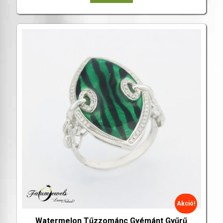
Akció!
Watermelon Tűzzománc Gyémánt Gyűrű