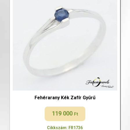
Fehérarany Kék Zafír Gyűrű
119 000
Ft
Cikkszám: FR1736