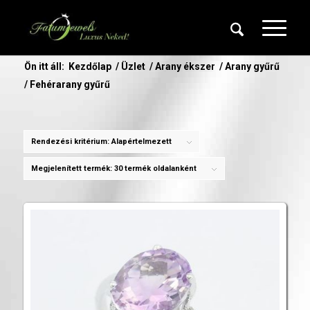
Ön itt áll:
Kezdőlap
/
Üzlet
/
Arany ékszer
/
Arany gyűrű
/
Fehérarany gyűrű
Rendezési kritérium:
Alapértelmezett
Megjelenített termék:
30 termék oldalanként