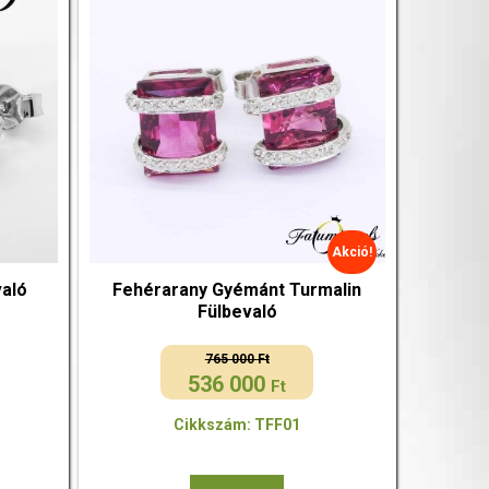
Akció!
való
Fehérarany Gyémánt Turmalin
Fülbevaló
765 000
Ft
536 000
Original
Current
Ft
price
price
Cikkszám: TFF01
was:
is:
765
536
000 Ft.
000 Ft.