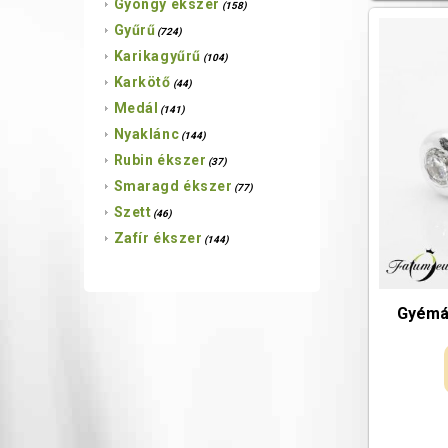
Gyöngy ékszer
(158)
Gyűrű
(724)
Karikagyűrű
(104)
Karkötő
(44)
Medál
(141)
Nyaklánc
(144)
Rubin ékszer
(37)
Smaragd ékszer
(77)
Szett
(46)
Zafír ékszer
(144)
Gyémán