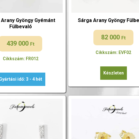
 Arany Gyöngy Gyémánt
Sárga Arany Gyöngy Fülbe
Fülbevaló
82 000
Ft
439 000
Ft
Cikkszám: EVF02
Cikkszám: FR012
Készleten
Gyártási idő: 3 - 4 hét