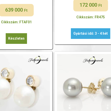
172 000
Ft
639 000
Ft
Cikkszám: FR475
Cikkszám: FTAF01
Gyártási idő: 3 - 4 hét
Készleten