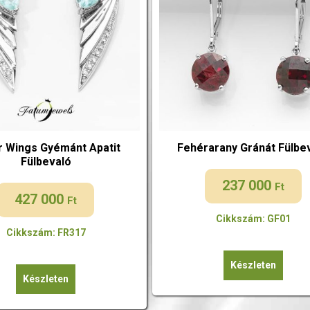
r Wings Gyémánt Apatit
Fehérarany Gránát Fülbe
Fülbevaló
237 000
Ft
427 000
Ft
Cikkszám: GF01
Cikkszám: FR317
Készleten
Készleten