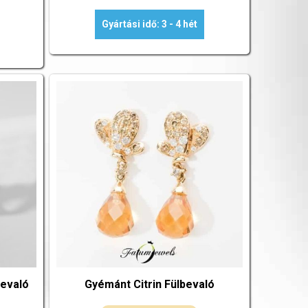
Gyártási idő: 3 - 4 hét
bevaló
Gyémánt Citrin Fülbevaló