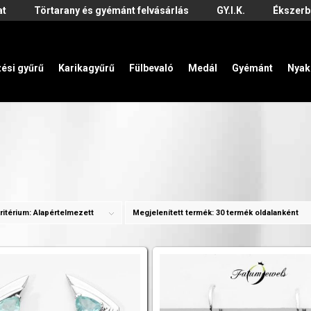
at
Törtarany és gyémánt felvásárlás
GY.I.K.
Ékszerb
zési gyűrű
Karikagyűrű
Fülbevaló
Medál
Gyémánt
Nyak
ritérium:
Alapértelmezett
Megjelenített termék:
30 termék oldalanként