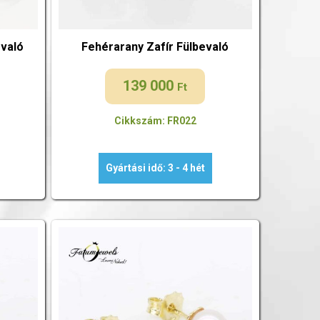
való
Fehérarany Zafír Fülbevaló
139 000
Ft
Cikkszám: FR022
Gyártási idő: 3 - 4 hét