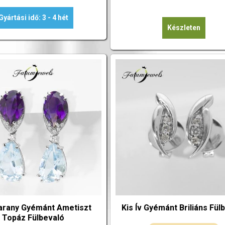
Gyártási idő: 3 - 4 hét
Készleten
arany Gyémánt Ametiszt
Kis Ív Gyémánt Briliáns Fül
Topáz Fülbevaló