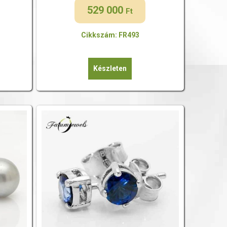
529 000
Ft
Cikkszám: FR493
Készleten