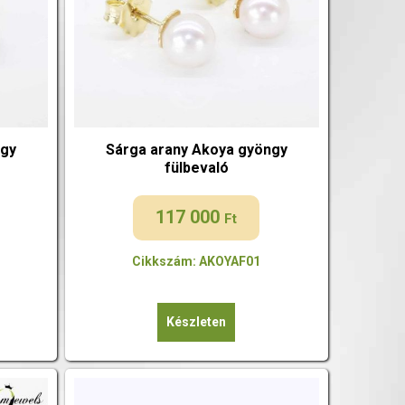
ngy
Sárga arany Akoya gyöngy
fülbevaló
117 000
Ft
Cikkszám: AKOYAF01
Készleten