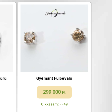
yűrű
Gyémánt Fülbevaló
299 000
Ft
Cikkszám: FF49