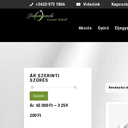
+3620 973 1866
Videóink
Kapcsol
Akciós
Gyűrű
Eljegy
ÁR SZERINTI
SZŰRÉS
Rendezési k
Szűrés
Ár:
65 000 Ft
—
3 259
200 Ft