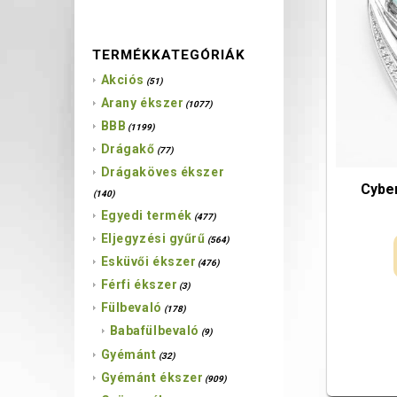
TERMÉKKATEGÓRIÁK
Akciós
(51)
Arany ékszer
(1077)
BBB
(1199)
Drágakő
(77)
Drágaköves ékszer
Cybe
(140)
Egyedi termék
(477)
Eljegyzési gyűrű
(564)
Esküvői ékszer
(476)
Férfi ékszer
(3)
Fülbevaló
(178)
Babafülbevaló
(9)
Gyémánt
(32)
Gyémánt ékszer
(909)