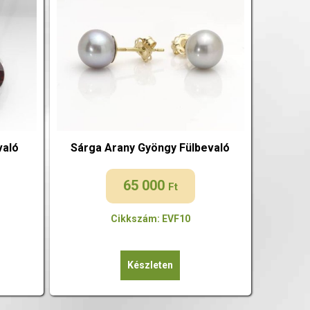
való
Sárga Arany Gyöngy Fülbevaló
65 000
Ft
Cikkszám: EVF10
Készleten