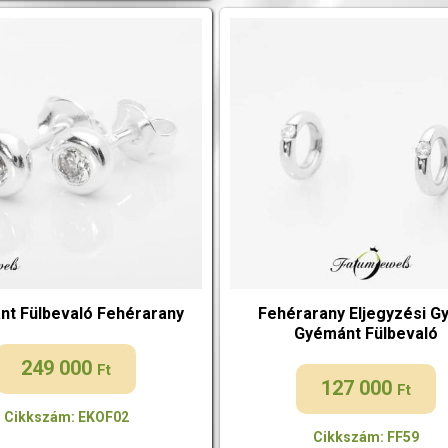
t Fülbevaló Fehérarany
Fehérarany Eljegyzési G
Gyémánt Fülbevaló
249 000
Ft
127 000
Ft
Cikkszám: EKOF02
Cikkszám: FF59