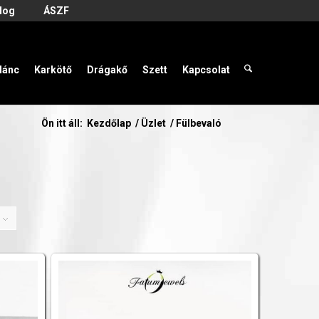
log
ÁSZF
lánc
Karkötő
Drágakő
Szett
Kapcsolat
Ön itt áll:
Kezdőlap
/
Üzlet
/
Fülbevaló