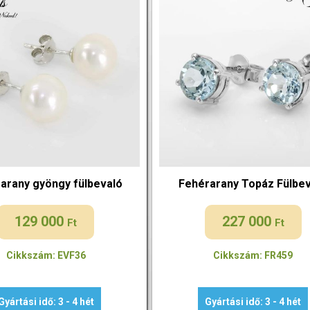
arany gyöngy fülbevaló
Fehérarany Topáz Fülbe
129 000
227 000
Ft
Ft
Cikkszám: EVF36
Cikkszám: FR459
Gyártási idő: 3 - 4 hét
Gyártási idő: 3 - 4 hét