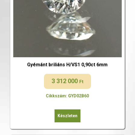
Gyémánt briliáns H/VS1 0,90ct 6mm
3 312 000
Ft
Cikkszám: GYD02B60
Készleten