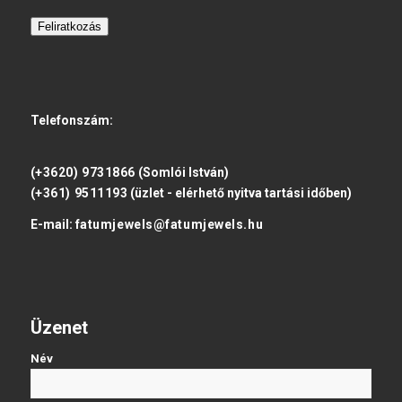
Feliratkozás
Telefonszám:
(+3620) 9731866
(Somlói István)
(+361) 9511193
(üzlet - elérhető nyitva tartási időben)
E-mail:
fatumjewels@fatumjewels.hu
Üzenet
Név