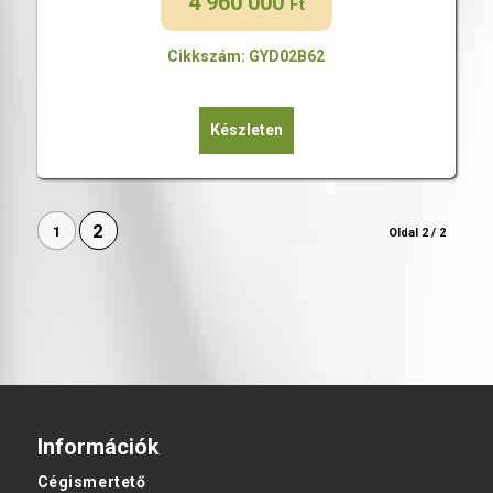
4 960 000
Ft
Cikkszám: GYD02B62
Készleten
2
1
Oldal 2 / 2
Információk
Cégismertető