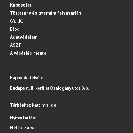
Kapcsolat
Törtarany és gyémánt felvásárlás
GY.I.K.
Blog
Adatvédelem
ÁSZF
A vásárlás mente
Kapcsolatfelvétel
Budapest, II. kerület Csalogány utca 3/b.
Térképhez
kattints ide
Nyitva tartás:
Hétfő:
Zárva