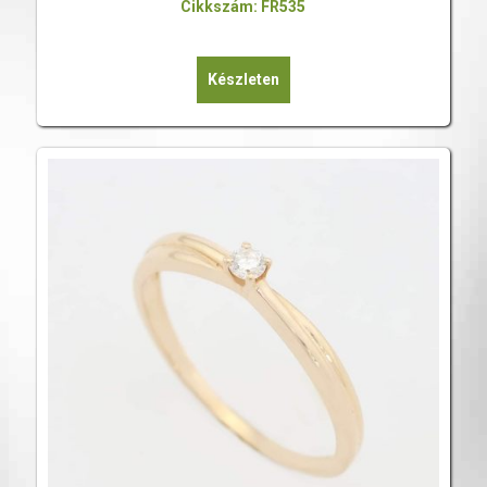
Cikkszám: FR535
Készleten