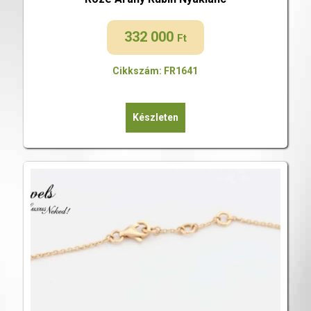
332 000
Ft
Cikkszám: FR1641
Készleten