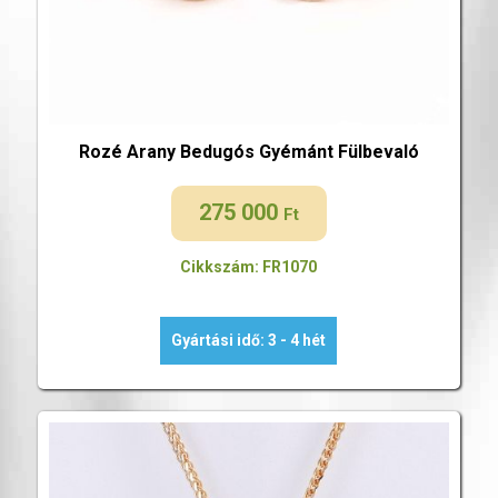
Rozé Arany Bedugós Gyémánt Fülbevaló
275 000
Ft
Cikkszám: FR1070
Gyártási idő: 3 - 4 hét