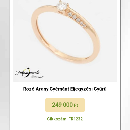
Rozé Arany Gyémánt Eljegyzési Gyűrű
249 000
Ft
Cikkszám: FR1232