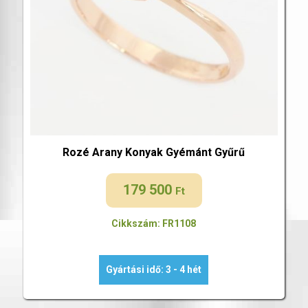
Rozé Arany Konyak Gyémánt Gyűrű
179 500
Ft
Cikkszám: FR1108
Gyártási idő: 3 - 4 hét