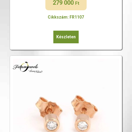
279 000
Ft
Cikkszám: FR1107
Készleten