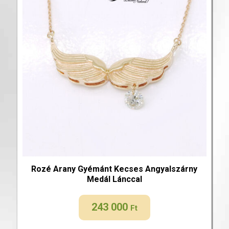
Rozé Arany Gyémánt Kecses Angyalszárny
Medál Lánccal
243 000
Ft