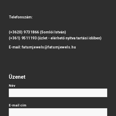
Telefonszám:
(+3620) 9731866
(Somlói István)
(+361) 9511193
(üzlet - elérhető nyitva tartási időben)
E-mail:
fatumjewels@fatumjewels.hu
Üzenet
Név
E-mail cím