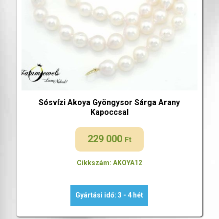
Sósvízi Akoya Gyöngysor Sárga Arany
Kapoccsal
229 000
Ft
Cikkszám: AKOYA12
Gyártási idő: 3 - 4 hét