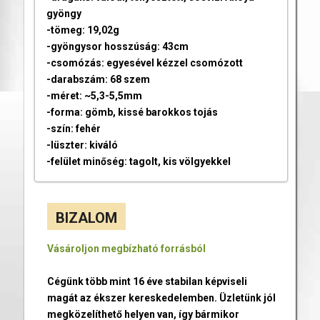
gyöngy
-tömeg: 19,02g
-gyöngysor hosszúság: 43cm
-csomózás: egyesével kézzel csomózott
-darabszám: 68 szem
-méret: ~5,3-5,5mm
-forma: gömb, kissé barokkos tojás
-szín: fehér
-lüszter: kiváló
-felület minőség: tagolt, kis völgyekkel
BIZALOM
Vásároljon megbízható forrásból
Cégünk több mint 16 éve stabilan képviseli
magát az ékszer kereskedelemben. Üzletünk jól
megközelíthető helyen van, így bármikor