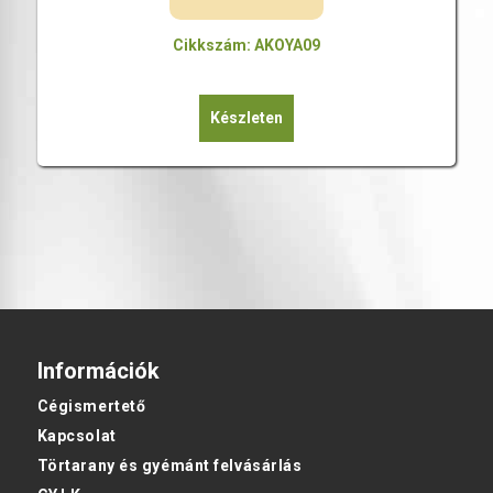
Cikkszám: AKOYA09
Készleten
Információk
Cégismertető
Kapcsolat
Törtarany és gyémánt felvásárlás