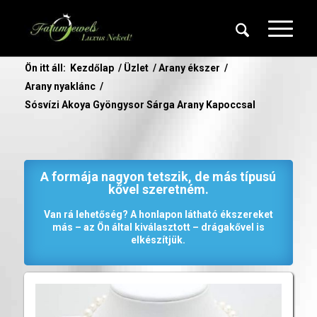
Ön itt áll:
Kezdőlap
/
Üzlet
/
Arany ékszer
/
Arany nyaklánc
/
Sósvízi Akoya Gyöngysor Sárga Arany Kapoccsal
A formája nagyon tetszik, de más típusú
kővel szeretném.
Van rá lehetőség? A honlapon látható ékszereket
más – az Ön által kiválasztott – drágakővel is
elkészítjük.