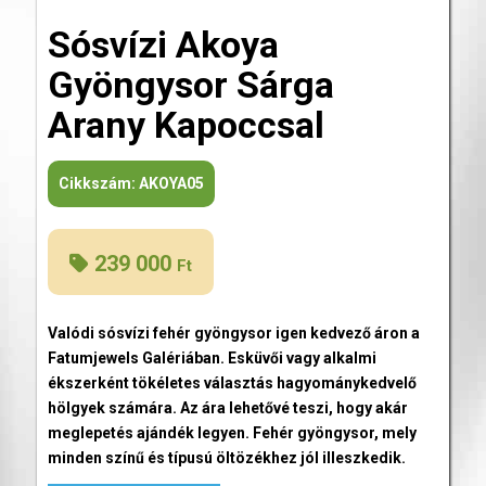
Sósvízi Akoya
Gyöngysor Sárga
Arany Kapoccsal
Cikkszám:
AKOYA05
239 000
Ft
Valódi sósvízi fehér gyöngysor igen kedvező áron a
Fatumjewels Galériában. Esküvői vagy alkalmi
ékszerként tökéletes választás hagyománykedvelő
hölgyek számára. Az ára lehetővé teszi, hogy akár
meglepetés ajándék legyen. Fehér gyöngysor, mely
minden színű és típusú öltözékhez jól illeszkedik.