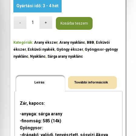
Gyártási idő: 3 - 4 hét
Kosárba teszem
Kategóriák:
Arany ékszer
,
Arany nyaklánc
,
BBB
,
Esküvői
ékszer
,
Esküvői nyakék
,
Gyöngy ékszer
,
Gyöngysor-gyöngy
nyaklánc
,
Nyaklánc
,
Sárga arany nyaklánc
Leírás
További információk
Zár, kapocs:
-anyaga: sárga arany
-finomság: 585 (14k)
Gyöngysor:
-drágakő: valódi, tenyésztett, sósvízi Akoya