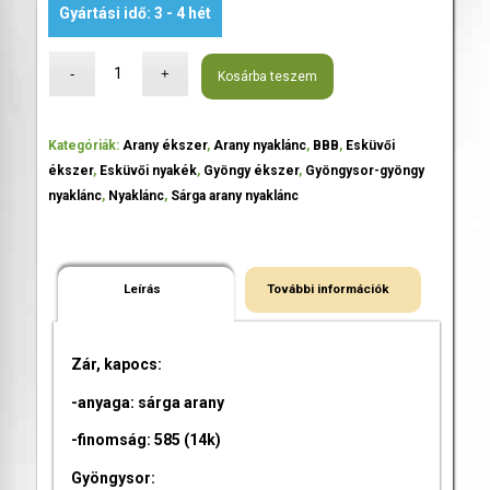
Gyártási idő: 3 - 4 hét
Kosárba teszem
Kategóriák:
Arany ékszer
,
Arany nyaklánc
,
BBB
,
Esküvői
ékszer
,
Esküvői nyakék
,
Gyöngy ékszer
,
Gyöngysor-gyöngy
nyaklánc
,
Nyaklánc
,
Sárga arany nyaklánc
Leírás
További információk
Zár, kapocs:
-anyaga: sárga arany
-finomság: 585 (14k)
Gyöngysor: