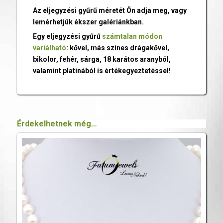
Az eljegyzési gyűrű méretét Ön adja meg, vagy
lemérhetjük ékszer galériánkban.
Egy eljegyzési gyűrű
számtalan módon
variálható
: kővel, más színes drágakővel,
bikolor, fehér, sárga, 18 karátos aranyból,
valamint platinából is értékegyeztetéssel!
Érdekelhetnek még…