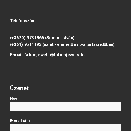
Telefonszám:
(+3620) 9731866
(Somlói István)
(+361) 9511193
(üzlet - elérhető nyitva tartási időben)
E-mail:
fatumjewels@fatumjewels.hu
Üzenet
Név
E-mail cím