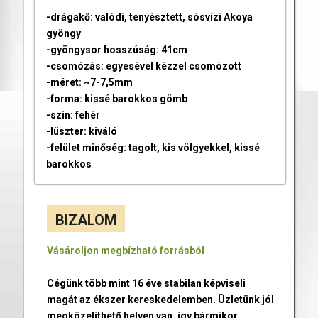
-drágakő: valódi, tenyésztett, sósvízi Akoya
gyöngy
-gyöngysor hosszúság: 41cm
-csomózás: egyesével kézzel csomózott
-méret: ~7-7,5mm
-forma: kissé barokkos gömb
-szín: fehér
-lüszter: kiváló
-felület minőség: tagolt, kis völgyekkel, kissé
barokkos
BIZALOM
Vásároljon megbízható forrásból
Cégünk több mint 16 éve stabilan képviseli
magát az ékszer kereskedelemben. Üzletünk jól
megközelíthető helyen van, így bármikor