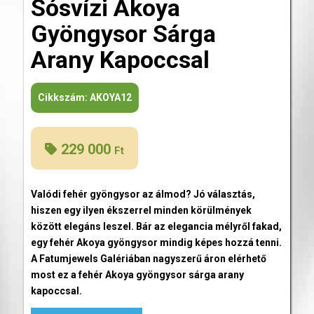
Sósvízi Akoya
Gyöngysor Sárga
Arany Kapoccsal
Cikkszám:
AKOYA12
229 000
Ft
Valódi fehér gyöngysor az álmod? Jó választás,
hiszen egy ilyen ékszerrel minden körülmények
között elegáns leszel. Bár az elegancia mélyről fakad,
egy fehér Akoya gyöngysor mindig képes hozzá tenni.
A Fatumjewels Galériában nagyszerű áron elérhető
most ez a fehér Akoya gyöngysor sárga arany
kapoccsal.