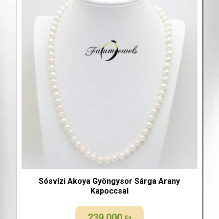
Sósvízi Akoya Gyöngysor Sárga Arany
Kapoccsal
239 000
Ft