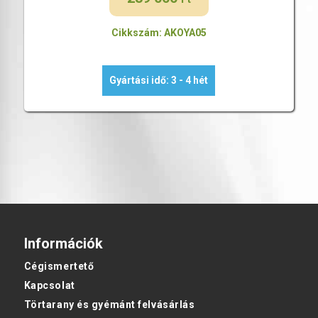
Cikkszám: AKOYA05
Gyártási idő: 3 - 4 hét
Információk
Cégismertető
Kapcsolat
Törtarany és gyémánt felvásárlás