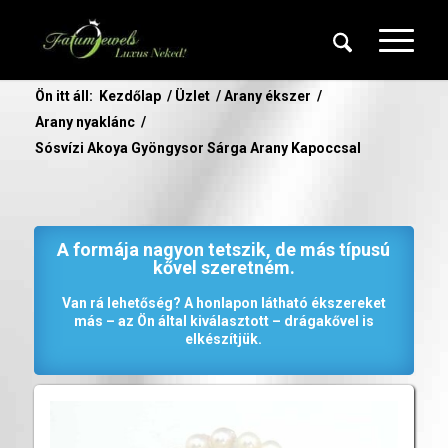
Ön itt áll:
Kezdőlap
/
Üzlet
/
Arany ékszer
/
Arany nyaklánc
/
Sósvízi Akoya Gyöngysor Sárga Arany Kapoccsal
A formája nagyon tetszik, de más típusú
kővel szeretném.
Van rá lehetőség? A honlapon látható ékszereket
más – az Ön által kiválasztott – drágakővel is
elkészítjük.