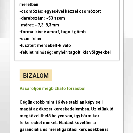
méretben
-csomózás: egyesével kézzel csomózott
-darabszám: ~53 szem
-méret: ~7,3-8,3mm
-forma: kissé amorf, tagolt gömb
-szín: fehér
-lüszter: mérsékelt-kiváló
-felület minőség: enyhén tagolt, kis völgyekkel
BIZALOM
Vásároljon megbízható forrásból
Cégünk több mint 16 éve stabilan képviseli
magát az ékszer kereskedelemben. Üzletünk jól
megközelíthető helyen van, így bármikor
felkereshet minket. Eladást követően a
garanciális és méretigazítási kérdésekben is