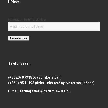
Hírlevél
Iratkozzon fel hírlevelünkre:
Feliratkozás
Telefonszám:
(+3620) 9731866
(Somlói István)
(+361) 9511193
(üzlet - elérhető nyitva tartási időben)
E-mail:
fatumjewels@fatumjewels.hu