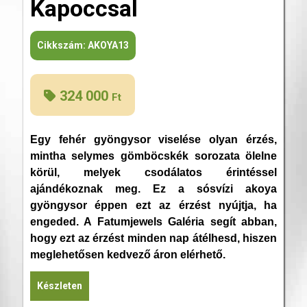
Kapoccsal
Cikkszám:
AKOYA13
324 000
Ft
Egy fehér gyöngysor viselése olyan érzés,
mintha selymes gömböcskék sorozata ölelne
körül, melyek csodálatos érintéssel
ajándékoznak meg. Ez a sósvízi akoya
gyöngysor éppen ezt az érzést nyújtja, ha
engeded. A Fatumjewels Galéria segít abban,
hogy ezt az érzést minden nap átélhesd, hiszen
meglehetősen kedvező áron elérhető.
Készleten