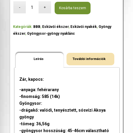
Kosárba teszem
Kategóriák:
BBB
,
Esküvői ékszer
,
Esküvői nyakék
,
Gyöngy
ékszer
,
Gyöngysor-gyöngy nyaklánc
Leírás
További információk
Zár, kapocs:
-anyaga: fehérarany
-finomság: 585 (14k)
Gyöngysor:
-drágakő: valódi, tenyésztett, sósvízi Akoya
gyöngy
-tömeg: 36,56g
-gyöngysor hosszúság: 45-46cm választható