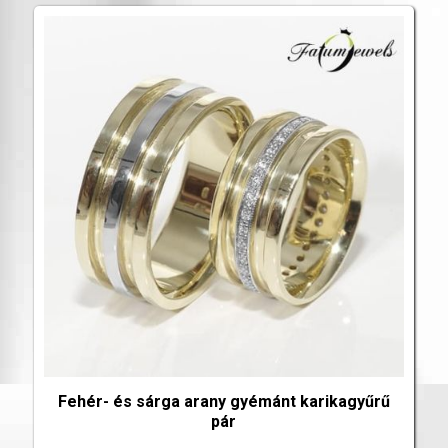
Fehér- és sárga arany gyémánt karikagyűrű
pár