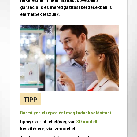
felkereshet minket. Eladást követően a
garanciális és méretigazítási kérdésekben is
elérhetőek leszünk.
TIPP
Bármilyen elképzelést meg tudunk valósítani
Igény szerint lehetőség van
3D modell
készítésére, viaszmodellel