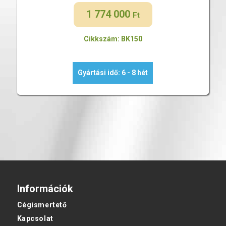
1 774 000
Ft
Cikkszám: BK150
Gyártási idő: 6 - 8 hét
Információk
Cégismertető
Kapcsolat