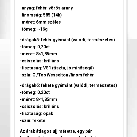
-anyag: fehér-vörös arany
-finomság: 585 (14k)
-méret: 6mm széles
-tömeg: ~16g
-drágakő: fehér gyémánt (valódi, természetes)
-tömeg: 0,20ct
-méret: 8×1,85mm
-csiszolás: briliáns
-tisztaság: VS1 (tiszta, jó minőségű)
-szín: G /Top Wesselton /finom fehér
-drágakő: fekete gyémánt (valódi, természetes)
-tömeg: 0,20ct
-méret: 8×1,85mm
-csiszolás: briliáns
-tisztaság: opak
-szín: fekete
Az árak átlagos ujj méretre, egy pár