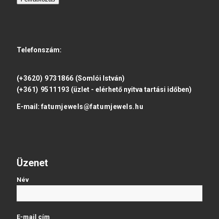
Telefonszám:
(+3620) 9731866
(Somlói István)
(+361) 9511193
(üzlet - elérhető nyitva tartási időben)
E-mail:
fatumjewels@fatumjewels.hu
Üzenet
Név
E-mail cím