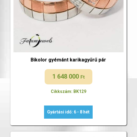
Bikolor gyémánt karikagyűrű pár
1 648 000
Ft
Cikkszám: BK129
Gyártási idő: 6 - 8 hét