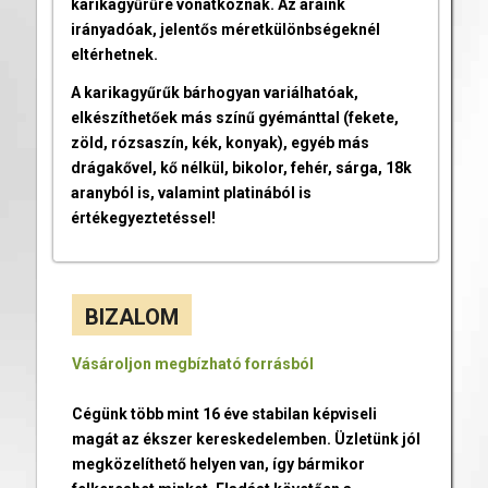
karikagyűrűre vonatkoznak. Az áraink
irányadóak, jelentős méretkülönbségeknél
eltérhetnek.
A karikagyűrűk bárhogyan variálhatóak,
elkészíthetőek más színű gyémánttal (fekete,
zöld, rózsaszín, kék, konyak), egyéb más
drágakővel, kő nélkül, bikolor, fehér, sárga, 18k
aranyból is, valamint platinából is
értékegyeztetéssel!
BIZALOM
Vásároljon megbízható forrásból
Cégünk több mint 16 éve stabilan képviseli
magát az ékszer kereskedelemben. Üzletünk jól
megközelíthető helyen van, így bármikor