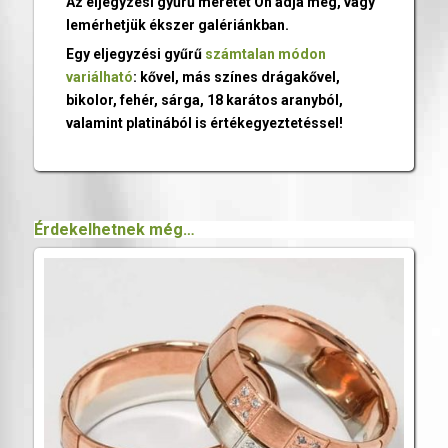
Az eljegyzési gyűrű méretét Ön adja meg, vagy
lemérhetjük ékszer galériánkban.
Egy eljegyzési gyűrű
számtalan módon
variálható
: kővel, más színes drágakővel,
bikolor, fehér, sárga, 18 karátos aranyból,
valamint platinából is értékegyeztetéssel!
Érdekelhetnek még…