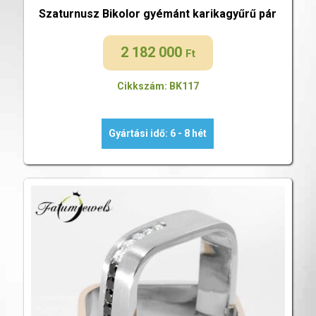
Szaturnusz Bikolor gyémánt karikagyűrű pár
2 182 000
Ft
Cikkszám: BK117
Gyártási idő: 6 - 8 hét