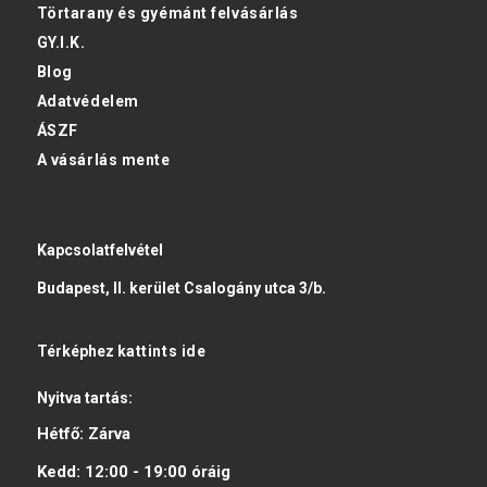
Törtarany és gyémánt felvásárlás
GY.I.K.
Blog
Adatvédelem
ÁSZF
A vásárlás mente
Kapcsolatfelvétel
Budapest, II. kerület Csalogány utca 3/b.
Térképhez
kattints ide
Nyitva tartás:
Hétfő:
Zárva
Kedd:
12:00 - 19:00
óráig