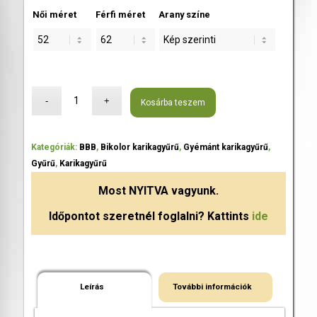
Női méret
Férfi méret
Arany színe
Kosárba teszem
Kategóriák:
BBB
,
Bikolor karikagyűrű
,
Gyémánt karikagyűrű
,
Gyűrű
,
Karikagyűrű
Most
NYITVA
vagyunk.
Időpontot szeretnél foglalni? Kattints
ide
Leírás
További információk