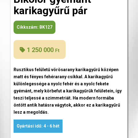
karikagyűrű pár
Cikkszám:
BK127
1 250 000
Ft
Rusztikus felületű vörösarany karikagyűrű középen
matt és fényes fehérarany csíkkal. A karikagyűrű
különlegessége a nyolc fehér és a nyolc fekete
gyémánt, mely körbefut a karikagyűrűk felületein, így
teszi teljessé a szimmetriát. Ha modern formába
öntött antik hatásra vágytok, akkor ez a karikagyűrű
lesz a megoldás.
Gyártási idő: 4 - 6 hét