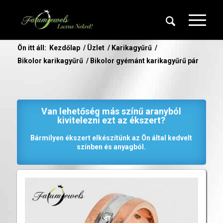
Ön itt áll:
Kezdőlap
/
Üzlet
/
Karikagyűrű
/
Bikolor karikagyűrű
/
Bikolor gyémánt karikagyűrű pár
Van lehetőség más színű aranyból
kivitelezni ezt az ékszert?
Bármilyen ékszert elkészítünk az Ön által kedvelt
színben és anyagból.