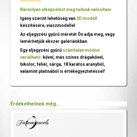
Bármilyen elképzelést meg tudunk valósítani
Igény szerint lehetőség van
3D modell
készítésére, viaszmodellel
Az eljegyzési gyűrű méretét Ön adja meg, vagy
lemérhetjük ékszer galériánkban.
Egy eljegyzési gyűrű
számtalan módon
variálható
: kővel, más színes drágakővel,
bikolor, fehér, sárga, 18 karátos aranyból,
valamint platinából is értékegyeztetéssel!
Érdekelhetnek még…