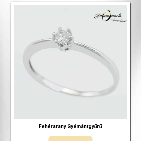
Fehérarany Gyémántgyűrű