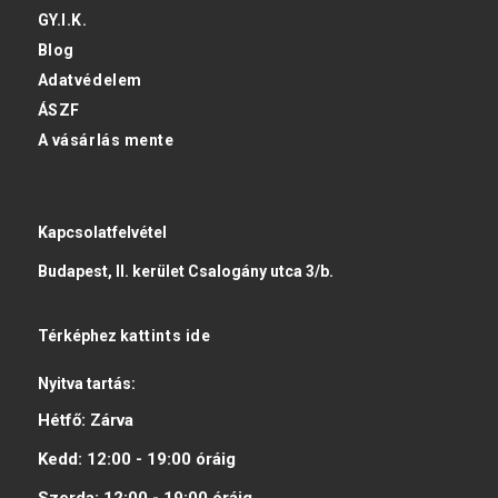
GY.I.K.
Blog
Adatvédelem
ÁSZF
A vásárlás mente
Kapcsolatfelvétel
Budapest, II. kerület Csalogány utca 3/b.
Térképhez
kattints ide
Nyitva tartás:
Hétfő:
Zárva
Kedd:
12:00 - 19:00
óráig
Szerda:
12:00 - 19:00
óráig