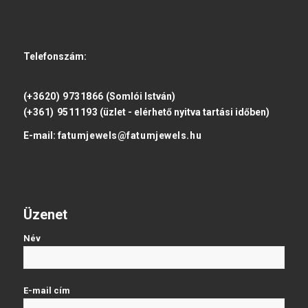
Telefonszám:
(+3620) 9731866
(Somlói István)
(+361) 9511193
(üzlet - elérhető nyitva tartási időben)
E-mail:
fatumjewels@fatumjewels.hu
Üzenet
Név
E-mail cím