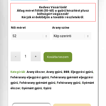
Kedves Vásárlónk!
Átlag méret fölött (55-től) a gyűrű készítést plusz
költségért végezzük!
Kérjük érdeklődjön a további részletekről.
Női méret
Arany színe
Kosárba teszem
Kategóriák:
Arany ékszer
,
Arany gyűrű
,
BBB
,
Eljegyzési gyűrű
,
Fehérarany eljegyzési gyűrű
,
Fehérarany gyémánt eljegyzési
gyűrű
,
Fehérarany gyémánt gyűrű
,
Fehérarany gyűrű
,
Gyémánt
ékszer
,
Gyémánt gyűrű
,
Gyűrű