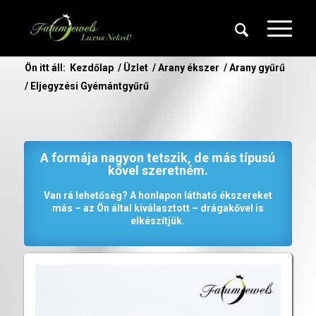
Ön itt áll:
Kezdőlap
/
Üzlet
/
Arany ékszer
/
Arany gyűrű
/
Eljegyzési Gyémántgyűrű
A formája nagyon tetszik, de más típusú
kővel szeretném.
Van rá lehetőség? A honlapon látható ékszereket
más – az Ön által kiválasztott – drágakővel is
elkészítjük.