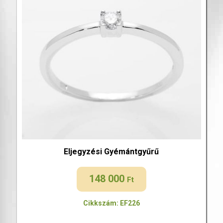
Eljegyzési Gyémántgyűrű
148 000
Ft
Cikkszám: EF226