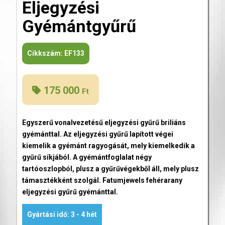
Eljegyzési
Gyémántgyűrű
Cikkszám:
EF133
175 000
Ft
Egyszerű vonalvezetésű eljegyzési gyűrű briliáns
gyémánttal. Az eljegyzési gyűrű lapított végei
kiemelik a gyémánt ragyogását, mely kiemelkedik a
gyűrű síkjából. A gyémántfoglalat négy
tartóoszlopból, plusz a gyűrűvégekből áll, mely plusz
támasztékként szolgál. Fatumjewels fehérarany
eljegyzési gyűrű gyémánttal.
Gyártási idő: 3 - 4 hét