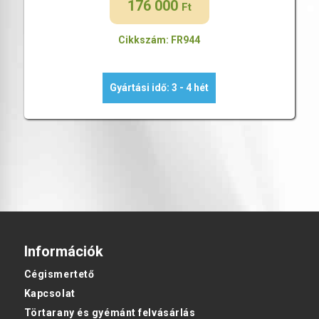
176 000
Ft
Cikkszám: FR944
Gyártási idő: 3 - 4 hét
Információk
Cégismertető
Kapcsolat
Törtarany és gyémánt felvásárlás