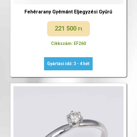
Fehérarany Gyémánt Eljegyzési Gyűrű
221 500
Ft
Cikkszám: EF260
Gyártási idő: 3 - 4 hét