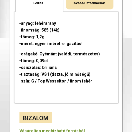
Leírás
További információk
-anyag: fehérarany
-finomság: 585 (14k)
-tömeg: 1,2g
-méret: egyéni méretre igazítás!
-drágakő: Gyémánt (valódi, természetes)
-tömeg: 0,09ct
-csiszolás: briliáns
-tisztaság: VS1 (tiszta, jó minőségű)
-szín: G / Top Wesselton / finom fehér
BIZALOM
Vásároljon megbízható forrásból