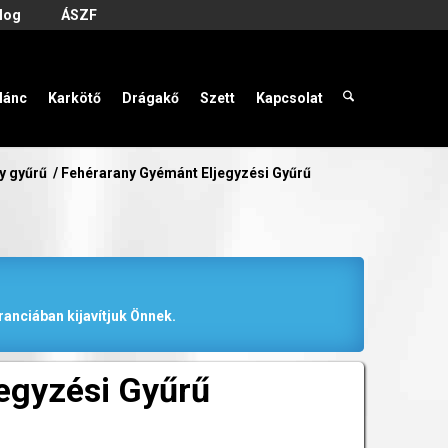
log
ÁSZF
lánc
Karkötő
Drágakő
Szett
Kapcsolat
y gyűrű
/
Fehérarany Gyémánt Eljegyzési Gyűrű
anciában kijavítjuk Önnek.
egyzési Gyűrű