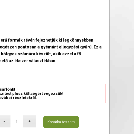
zerű formák révén fejezhetjük ki legkönnyebben
, egészen pontosan a gyémánt eljegyzési gyűrű. Ez a
hölgyek számára készült, akik ezzel a fő
hető az ékszer választékban.
sárlónk!
észítést plusz költségért végezzük!
ovábbi részletekről.
Kosárba teszem