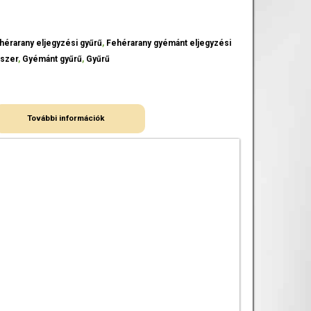
hérarany eljegyzési gyűrű
,
Fehérarany gyémánt eljegyzési
szer
,
Gyémánt gyűrű
,
Gyűrű
További információk