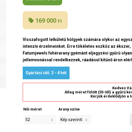
169 000
Ft
Visszafogott lelkületű hölgyek számára olykor az egys
intenzív érzelmeinket. Erre tökéletes eszköz az ékszer
Fatumjewels fehérarany gyémánt eljegyzési gyűrű olyan 
jellemvonással rendelkeznek, ráadásul kitűnő áron elér
Gyártási idő: 3 - 4 hét
Kedves Vá
Átlag méret fölött (55-től) a gyűrű k
Kérjük érdeklődjön a t
Női méret
Arany színe