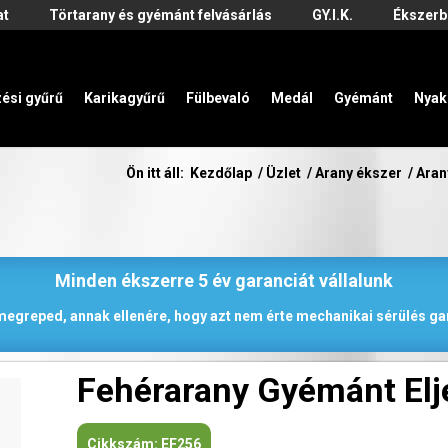
at
Törtarany és gyémánt felvásárlás
GY.I.K.
Ékszerb
zési gyűrű
Karikagyűrű
Fülbevaló
Medál
Gyémánt
Nyak
Ön itt áll:
Kezdőlap
/
Üzlet
/
Arany ékszer
/
Aran
Minden ékszerre 5 év garanciát vállalunk
 megreped, annak ellenére, hogy azt nem érte mechanikai sérülés gar
Fehérarany Gyémánt Elj
Cikkszám:
EF256