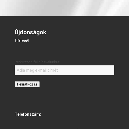
Újdonságok
Hírlevél
Iratkozzon fel hírlevelünkre:
Feliratkozás
Telefonszám: