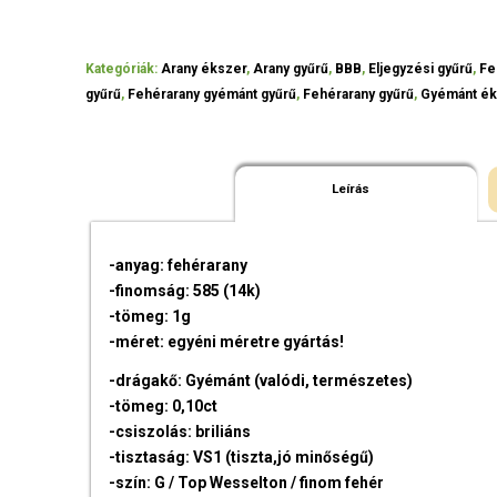
Kategóriák:
Arany ékszer
,
Arany gyűrű
,
BBB
,
Eljegyzési gyűrű
,
Fe
gyűrű
,
Fehérarany gyémánt gyűrű
,
Fehérarany gyűrű
,
Gyémánt ék
Leírás
-anyag: fehérarany
-finomság: 585 (14k)
-tömeg: 1g
-méret: egyéni méretre gyártás!
-drágakő: Gyémánt (valódi, természetes)
-tömeg: 0,10ct
-csiszolás: briliáns
-tisztaság: VS1 (tiszta,jó minőségű)
-szín: G / Top Wesselton / finom fehér