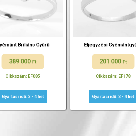
yémánt Briliáns Gyűrű
Eljegyzési Gyémántgy
389 000
201 000
Ft
Ft
Cikkszám: EF085
Cikkszám: EF178
Gyártási idő: 3 - 4 hét
Gyártási idő: 3 - 4 hét