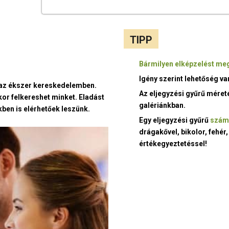
TIPP
Bármilyen elképzelést meg
Igény szerint lehetőség v
t az ékszer kereskedelemben.
Az eljegyzési gyűrű méret
kor felkereshet minket. Eladást
galériánkban.
ben is elérhetőek leszünk.
Egy eljegyzési gyűrű
szám
drágakővel, bikolor, fehér,
értékegyeztetéssel!