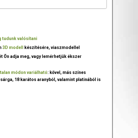
 tudunk valósítani
an
3D modell
készítésére, viaszmodellel
ét Ön adja meg, vagy lemérhetjük ékszer
talan módon variálható
: kővel, más színes
 sárga, 18 karátos aranyból, valamint platinából is