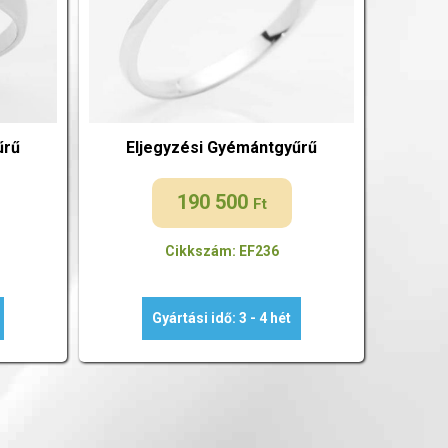
űrű
Eljegyzési Gyémántgyűrű
190 500
Ft
Cikkszám: EF236
Gyártási idő: 3 - 4 hét