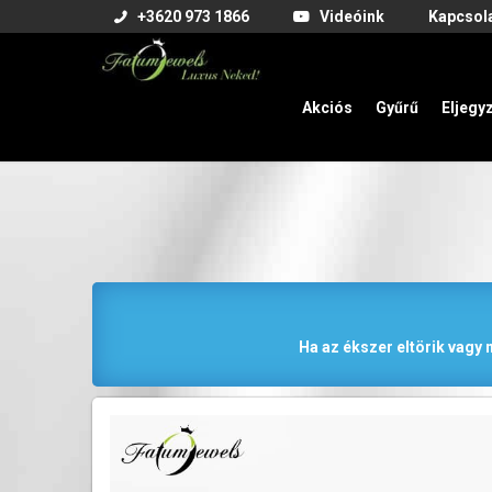
+3620 973 1866
Videóink
Kapcsol
Akciós
Gyűrű
Eljegy
Ha az ékszer eltörik vagy