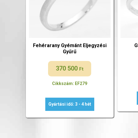
Fehérarany Gyémánt Eljegyzési
G
Gyűrű
370 500
Ft
Cikkszám: EF279
Gyártási idő: 3 - 4 hét