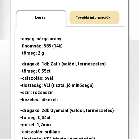
Leírás
További információk
-anyag: sárga arany
-finomság: 585 (14k)
-tömeg: 2 g
-drágakő: 1db Zafír (valódi, természetes)
-tömeg: 0,55ct
-csiszolás: ovál
-tisztaság: VLI (tiszta, jó minőségű)
-szín: rózsaszín
-kezelés: hőkezelt
-drágakő: 2db Gyémánt (valódi, természetes)
-tömeg: 0,04ct
-méret: 1,7mm
-csiszolás: briliáns
-tisztaság: VS1 (tiszta, jó minőségű)