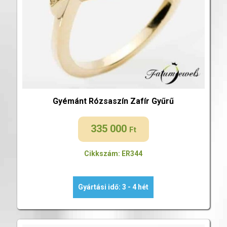
Gyémánt Rózsaszín Zafír Gyűrű
335 000
Ft
Cikkszám: ER344
Gyártási idő: 3 - 4 hét