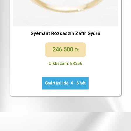
Gyémánt Rózsaszín Zafír Gyűrű
246 500
Ft
Cikkszám: ER356
Gyártási idő: 4 - 6 hét