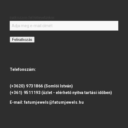
Iratkozzon fel hírlevelünkre:
Feliratkozás
Telefonszám:
(+3620) 9731866
(Somlói István)
(+361) 9511193
(üzlet - elérhető nyitva tartási időben)
E-mail:
fatumjewels@fatumjewels.hu