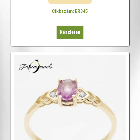
Cikkszám: ER345
Készleten