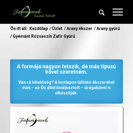
Ön itt áll:
Kezdőlap
/
Üzlet
/
Arany ékszer
/
Arany gyűrű
/
Gyémánt Rózsaszín Zafír Gyűrű
A formája nagyon tetszik, de más típusú
kővel szeretném.
Van rá lehetőség? A honlapon látható ékszereket
más – az Ön által kiválasztott – drágakővel is
elkészítjük.