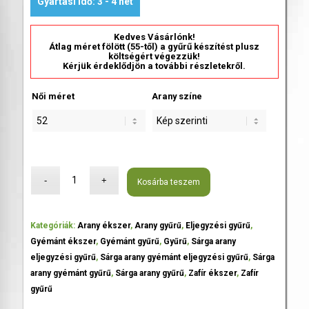
Gyártási idő: 3 - 4 hét
Kedves Vásárlónk!
Átlag méret fölött (55-től) a gyűrű készítést plusz
költségért végezzük!
Kérjük érdeklődjön a további részletekről.
Női méret
Arany színe
Kosárba teszem
Kategóriák:
Arany ékszer
,
Arany gyűrű
,
Eljegyzési gyűrű
,
Gyémánt ékszer
,
Gyémánt gyűrű
,
Gyűrű
,
Sárga arany
eljegyzési gyűrű
,
Sárga arany gyémánt eljegyzési gyűrű
,
Sárga
arany gyémánt gyűrű
,
Sárga arany gyűrű
,
Zafír ékszer
,
Zafír
gyűrű