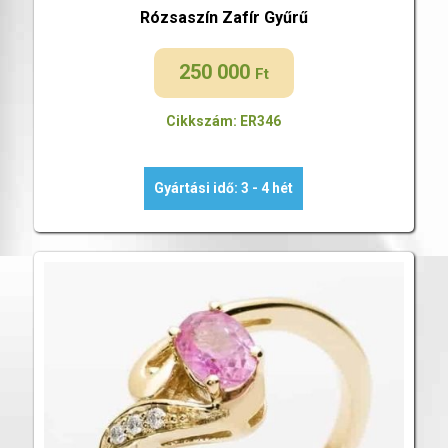
Rózsaszín Zafír Gyűrű
250 000
Ft
Cikkszám: ER346
Gyártási idő: 3 - 4 hét