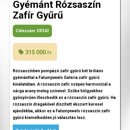
Gyémánt Rózsaszín
Zafír Gyűrű
Cikkszám:
ER342
315 000
Ft
Rózsaszínben pompázó zafír gyűrű két briliáns
gyémánttal a Fatumjewels Galéria zafír gyűrű
kínálatában. A rózsaszín zafír szépen harmonizál a
sárga arany meleg színével. Szőke hölgyekhez
gyönyörűen illeszkedik ez a rózsaszín zafír gyűrű. Ha
rózsaszín drágakővel díszített ékszert keresel
ajándékba, akkor ez a Fatumjewels rózsaszín zafír
gyűrű kiemelkedően jó választás lesz.