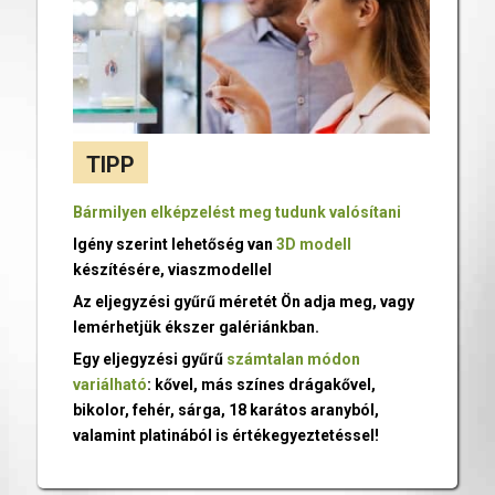
TIPP
Bármilyen elképzelést meg tudunk valósítani
Igény szerint lehetőség van
3D modell
készítésére, viaszmodellel
Az eljegyzési gyűrű méretét Ön adja meg, vagy
lemérhetjük ékszer galériánkban.
Egy eljegyzési gyűrű
számtalan módon
variálható
: kővel, más színes drágakővel,
bikolor, fehér, sárga, 18 karátos aranyból,
valamint platinából is értékegyeztetéssel!