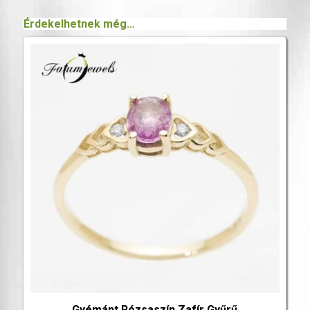
Érdekelhetnek még…
Gyémánt Rózsaszín Zafír Gyűrű