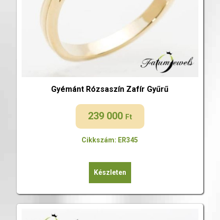
Gyémánt Rózsaszín Zafír Gyűrű
239 000
Ft
Cikkszám: ER345
Készleten