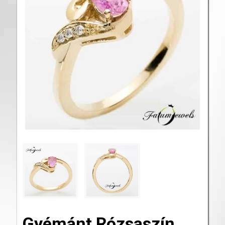
Gyémánt Rózsaszín