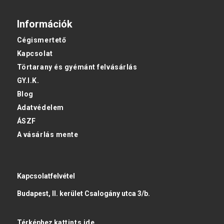
Információk
Cégismertető
Kapcsolat
Törtarany és gyémánt felvásárlás
GY.I.K.
Blog
Adatvédelem
ÁSZF
A vásárlás mente
Kapcsolatfelvétel
Budapest, II. kerület Csalogány utca 3/b.
Térképhez
kattints ide