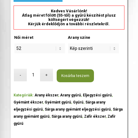
Kedves Vásárlónk!
Átlag méret fölött (55-től) a gyűrű készítést plusz
költségért végezzük!
Kérjük érdeklődjön a további részletekről.
Női méret
Arany színe
Kosárba teszem
Kategóriák:
Arany ékszer
,
Arany gyűrű
,
Eljegyzési gyűrű
,
Gyémánt ékszer
,
Gyémánt gyűrű
,
Gyűrű
,
Sárga arany
eljegyzési gyűrű
,
Sárga arany gyémánt eljegyzési gyűrű
,
Sárga
arany gyémánt gyűrű
,
Sárga arany gyűrű
,
Zafír ékszer
,
Zafír
gyűrű