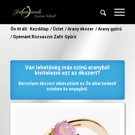
Ön itt áll:
Kezdőlap
/
Üzlet
/
Arany ékszer
/
Arany gyűrű
/
Gyémánt Rózsaszín Zafír Gyűrű
Van lehetőség más színű aranyból
kivitelezni ezt az ékszert?
Bármilyen ékszert elkészítünk az Ön által kedvelt
színben és anyagból.