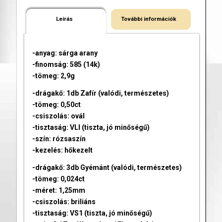
Leírás
További információk
-anyag: sárga arany
-finomság: 585 (14k)
-tömeg: 2,9g
-drágakő: 1db Zafír (valódi, természetes)
-tömeg: 0,50ct
-csiszolás: ovál
-tisztaság: VLI (tiszta, jó minőségű)
-szín: rózsaszín
-kezelés: hőkezelt
-drágakő: 3db Gyémánt (valódi, természetes)
-tömeg: 0,024ct
-méret: 1,25mm
-csiszolás: briliáns
-tisztaság: VS1 (tiszta, jó minőségű)