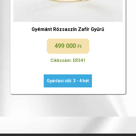
Gyémánt Rózsaszín Zafír Gyűrű
499 000
Ft
Cikkszám: ER341
Gyártási idő: 3 - 4 hét