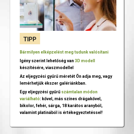
TIPP
Bármilyen elképzelést meg tudunk valósítani
Igény szerint lehetőség van
3D modell
készítésére, viaszmodellel
Az eljegyzési gyűrű méretét Ön adja meg, vagy
lemérhetjük ékszer galériánkban.
Egy eljegyzési gyűrű
számtalan módon
variálható
: kővel, más színes drágakővel,
bikolor, fehér, sárga, 18 karátos aranyból,
valamint platinából is értékegyeztetéssel!