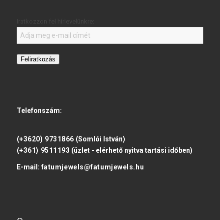
Iratkozzon fel hírlevelünkre:
Feliratkozás
Telefonszám:
(+3620) 9731866
(Somlói István)
(+361) 9511193
(üzlet - elérhető nyitva tartási időben)
E-mail:
fatumjewels@fatumjewels.hu