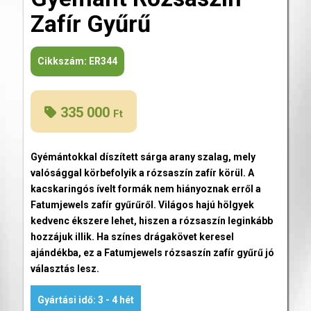
Zafír Gyűrű
Cikkszám:
ER344
335 000
Ft
Gyémántokkal díszített sárga arany szalag, mely
valósággal körbefolyik a rózsaszín zafír körül. A
kacskaringós ívelt formák nem hiányoznak erről a
Fatumjewels zafír gyűrűről. Világos hajú hölgyek
kedvenc ékszere lehet, hiszen a rózsaszín leginkább
hozzájuk illik. Ha színes drágakövet keresel
ajándékba, ez a Fatumjewels rózsaszín zafír gyűrű jó
választás lesz.
Gyártási idő: 3 - 4 hét