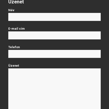
Üzenet
Név
E-mail cím
Telefon
Üzenet