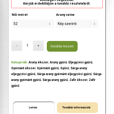
Kérjük érdeklődjön a további részletekről.
Női méret
Arany színe
Kosárba teszem
Kategóriák:
Arany ékszer
,
Arany gyűrű
,
Eljegyzési gyűrű
,
Gyémánt ékszer
,
Gyémánt gyűrű
,
Gyűrű
,
Sárga arany
eljegyzési gyűrű
,
Sárga arany gyémánt eljegyzési gyűrű
,
Sárga
arany gyémánt gyűrű
,
Sárga arany gyűrű
,
Zafír ékszer
,
Zafír
gyűrű
Leírás
További információk