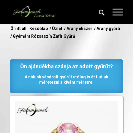
Ön itt áll:
Kezdőlap
/
Üzlet
/
Arany ékszer
/
Arany gyűrű
/
Gyémánt Rózsaszín Zafír Gyűrű
Ön ajándékba szánja az adott gyűrűt?
A nálunk vásárolt gyűrűt utólag is át tudjuk
méretezni a kívánt méretre.