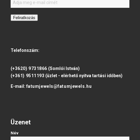
Feliratkozás
Telefonszám:
(+3620) 9731866
(Somlói István)
(+361) 9511193
(üzlet - elérhető nyitva tartási időben)
E-mail:
fatumjewels@fatumjewels.hu
Üzenet
Név