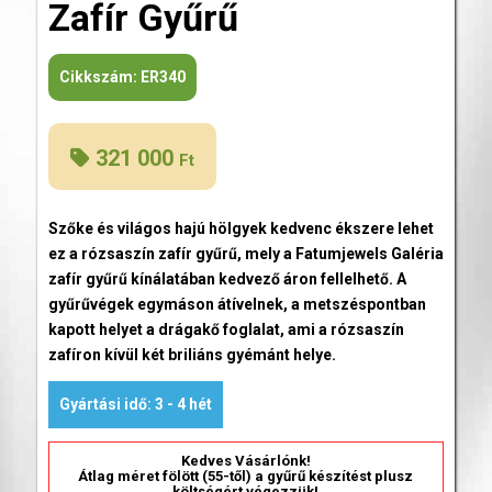
Zafír Gyűrű
Cikkszám:
ER340
321 000
Ft
Szőke és világos hajú hölgyek kedvenc ékszere lehet
ez a rózsaszín zafír gyűrű, mely a Fatumjewels Galéria
zafír gyűrű kínálatában kedvező áron fellelhető. A
gyűrűvégek egymáson átívelnek, a metszéspontban
kapott helyet a drágakő foglalat, ami a rózsaszín
zafíron kívül két briliáns gyémánt helye.
Gyártási idő: 3 - 4 hét
Kedves Vásárlónk!
Átlag méret fölött (55-től) a gyűrű készítést plusz
költségért végezzük!