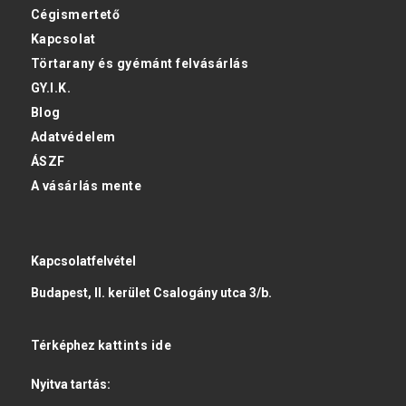
Cégismertető
Kapcsolat
Törtarany és gyémánt felvásárlás
GY.I.K.
Blog
Adatvédelem
ÁSZF
A vásárlás mente
Kapcsolatfelvétel
Budapest, II. kerület Csalogány utca 3/b.
Térképhez
kattints ide
Nyitva tartás: