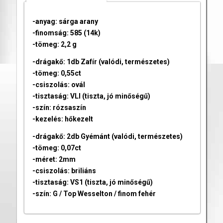
-anyag: sárga arany
-finomság: 585 (14k)
-tömeg: 2,2 g
-drágakő: 1db Zafír (valódi, természetes)
-tömeg: 0,55ct
-csiszolás: ovál
-tisztaság: VLI (tiszta, jó minőségű)
-szín: rózsaszín
-kezelés: hőkezelt
-drágakő: 2db Gyémánt (valódi, természetes)
-tömeg: 0,07ct
-méret: 2mm
-csiszolás: briliáns
-tisztaság: VS1 (tiszta, jó minőségű)
-szín: G / Top Wesselton / finom fehér