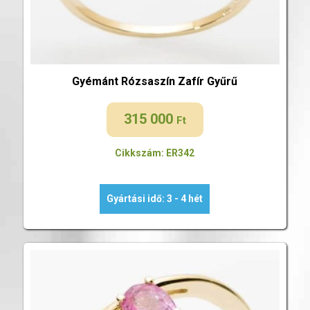
Gyémánt Rózsaszín Zafír Gyűrű
315 000
Ft
Cikkszám: ER342
Gyártási idő: 3 - 4 hét