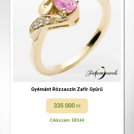
Gyémánt Rózsaszín Zafír Gyűrű
335 000
Ft
Cikkszám: ER344