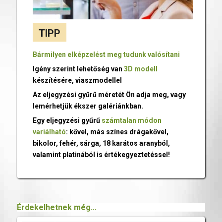
TIPP
Bármilyen elképzelést meg tudunk valósítani
Igény szerint lehetőség van
3D modell
készítésére, viaszmodellel
Az eljegyzési gyűrű méretét Ön adja meg, vagy
lemérhetjük ékszer galériánkban.
Egy eljegyzési gyűrű
számtalan módon
variálható
: kővel, más színes drágakővel,
bikolor, fehér, sárga, 18 karátos aranyból,
valamint platinából is értékegyeztetéssel!
Érdekelhetnek még…