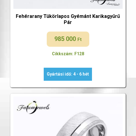
Fehérarany Tükörlapos Gyémánt Karikagyűrű
Pár
985 000
Ft
Cikkszám: F128
Gyártási idő: 4 - 6 hét