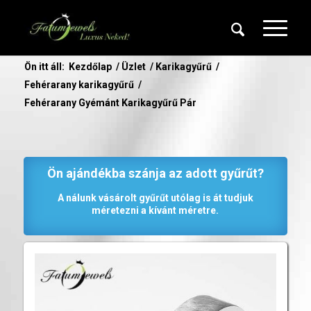
Ön itt áll:
Kezdőlap
/
Üzlet
/
Karikagyűrű
/
Fehérarany karikagyűrű
/
Fehérarany Gyémánt Karikagyűrű Pár
Ön ajándékba szánja az adott gyűrűt?
A nálunk vásárolt gyűrűt utólag is át tudjuk
méretezni a kívánt méretre.