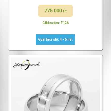
775 000
Ft
Cikkszám: F126
Gyártási idő: 4 - 6 hét