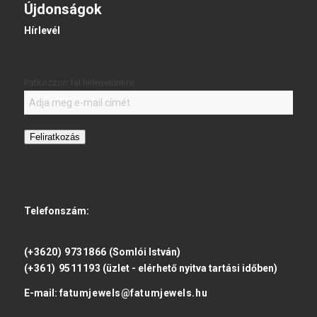
Újdonságok
Hírlevél
Iratkozzon fel hírlevelünkre:
Feliratkozás
Telefonszám:
(+3620) 9731866
(Somlói István)
(+361) 9511193
(üzlet - elérhető nyitva tartási időben)
E-mail:
fatumjewels@fatumjewels.hu