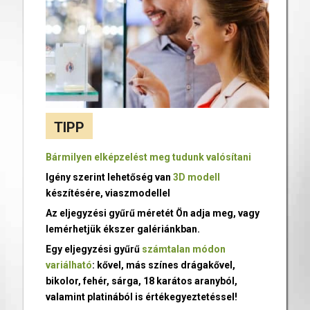
TIPP
Bármilyen elképzelést meg tudunk valósítani
Igény szerint lehetőség van
3D modell
készítésére, viaszmodellel
Az eljegyzési gyűrű méretét Ön adja meg, vagy
lemérhetjük ékszer galériánkban.
Egy eljegyzési gyűrű
számtalan módon
variálható
: kővel, más színes drágakővel,
bikolor, fehér, sárga, 18 karátos aranyból,
valamint platinából is értékegyeztetéssel!