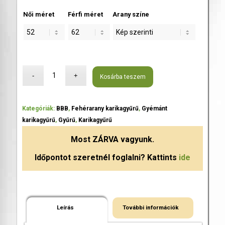
Női méret
Férfi méret
Arany színe
Kosárba teszem
Kategóriák:
BBB
,
Fehérarany karikagyűrű
,
Gyémánt
karikagyűrű
,
Gyűrű
,
Karikagyűrű
Most
ZÁRVA
vagyunk.
Időpontot szeretnél foglalni? Kattints
ide
Leírás
További információk