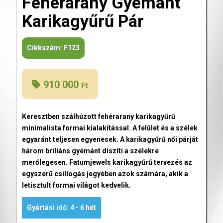
Fehérarany Gyémánt
Karikagyűrű Pár
Cikkszám:
F123
910 000
Ft
Keresztben szálhúzott fehérarany karikagyűrű
minimalista formai kialakítással. A felület és a szélek
egyaránt teljesen egyenesek. A karikagyűrű női párját
három briliáns gyémánt díszíti a szélekre
merőlegesen. Fatumjewels karikagyűrű tervezés az
egyszerű csillogás jegyében azok számára, akik a
letisztult formai világot kedvelik.
Gyártási idő: 4 - 6 hét