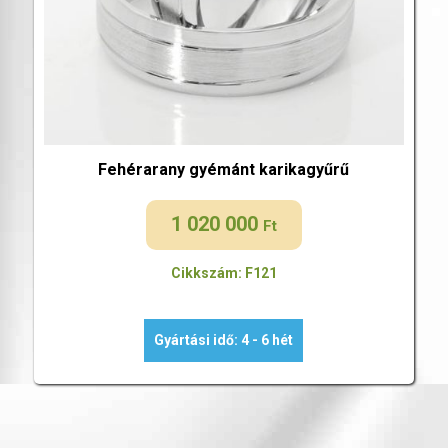
Fehérarany gyémánt karikagyűrű
1 020 000
Ft
Cikkszám: F121
Gyártási idő: 4 - 6 hét