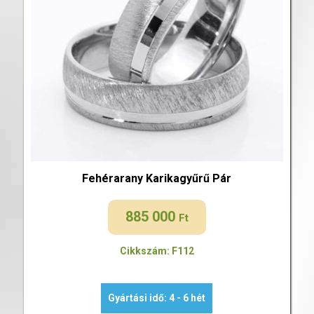
Fehérarany Karikagyűrű Pár
885 000
Ft
Cikkszám: F112
Gyártási idő: 4 - 6 hét