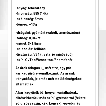
-anyag: fehérarany
-finomság: 585 (14k)
-szélesség: 5mm
-tömeg: ~13g
-drágakő: gyémánt (valódi, természetes)
-tömeg: 0,042ct
-méret: 3×1,5mm
-csiszolás: briliáns
-tisztaság: VS1 (tiszta, jó minőségű)
-szín: G /Top Wesselton /finom fehér
Az árak átlagos ujj méretre, egy pár
karikagyűrűre vonatkoznak. Az áraink
irányadóak, jelentős méretkülönbségeknél
eltérhetnek.
A karikagyűrűk bárhogyan variálhatóak,
elkészíthetőek más színű gyémánttal (fekete,
zöld, rózsaszín, kék, konyak), egyéb más