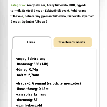
Kategóriák:
Arany ékszer
,
Arany fülbevaló
,
BBB
,
Egyedi
termék
,
Esküvői ékszer
,
Esküvői fülbevaló
,
Fehérarany
fülbevaló
,
Fehérarany gyémánt fülbevaló
,
Fülbevaló
,
Gyémánt
ékszer
,
Gyémánt fülbevaló
Leírás
További információk
-anyag: fehérarany
-finomság: 585 (14k)
-tömeg: 0,74g
-méret: 2,7mm
-drágakő: Gyémánt (valódi, természetes)
-össz. tömeg: 0,13ct
-csiszolás: briliáns
-tisztaság: SI1
-szín: kékeszöld