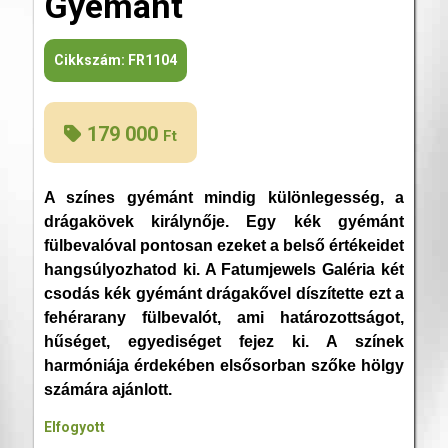
Gyémánt
Cikkszám:
FR1104
179 000
Ft
A színes gyémánt mindig különlegesség, a
drágakövek királynője. Egy kék gyémánt
fülbevalóval pontosan ezeket a belső értékeidet
hangsúlyozhatod ki. A Fatumjewels Galéria két
csodás kék gyémánt drágakővel díszítette ezt a
fehérarany fülbevalót, ami határozottságot,
hűséget, egyediséget fejez ki. A színek
harmóniája érdekében elsősorban szőke hölgy
számára ajánlott.
Elfogyott