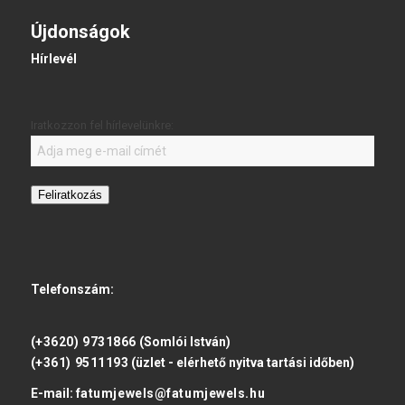
Újdonságok
Hírlevél
Iratkozzon fel hírlevelünkre:
Feliratkozás
Telefonszám:
(+3620) 9731866
(Somlói István)
(+361) 9511193
(üzlet - elérhető nyitva tartási időben)
E-mail:
fatumjewels@fatumjewels.hu