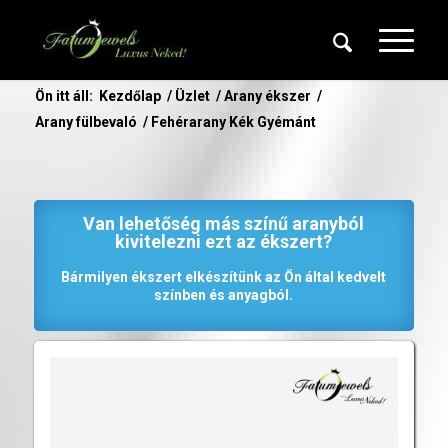
Ön itt áll:
Kezdőlap
/
Üzlet
/
Arany ékszer
/
Arany fülbevaló
/
Fehérarany Kék Gyémánt
Van lehetőség más színű aranyból
kivitelezni ezt az ékszert?
Bármilyen ékszert elkészítünk az Ön által kedvelt
színben és anyagból.