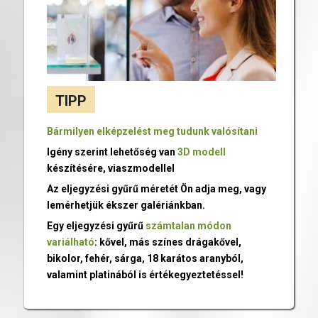
TIPP
Bármilyen elképzelést meg tudunk valósítani
Igény szerint lehetőség van
3D modell
készítésére, viaszmodellel
Az eljegyzési gyűrű méretét Ön adja meg, vagy
lemérhetjük ékszer galériánkban.
Egy eljegyzési gyűrű
számtalan módon
variálható
: kővel, más színes drágakővel,
bikolor, fehér, sárga, 18 karátos aranyból,
valamint platinából is értékegyeztetéssel!