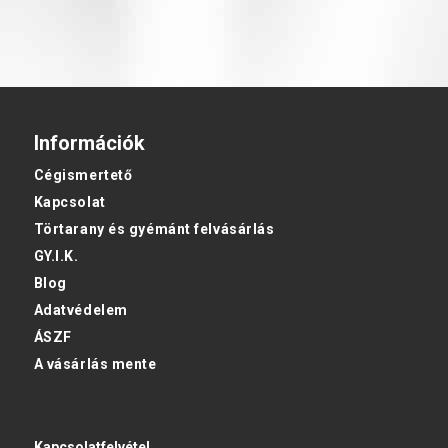
Információk
Cégismertető
Kapcsolat
Törtarany és gyémánt felvásárlás
GY.I.K.
Blog
Adatvédelem
ÁSZF
A vásárlás mente
Kapcsolatfelvétel