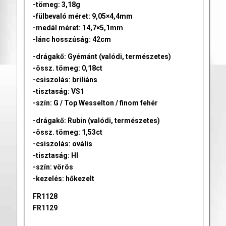
-tömeg: 3,18g
-fülbevaló méret: 9,05×4,4mm
-medál méret: 14,7×5,1mm
-lánc hosszúság: 42cm
-drágakő: Gyémánt (valódi, természetes)
-össz. tömeg: 0,18ct
-csiszolás: briliáns
-tisztaság: VS1
-szín: G / Top Wesselton / finom fehér
-drágakő: Rubin (valódi, természetes)
-össz. tömeg: 1,53ct
-csiszolás: ovális
-tisztaság: HI
-szín: vörös
-kezelés: hőkezelt
FR1128
FR1129