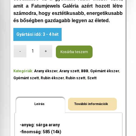
amit a Fatumjewels Galéria azért hozott létre
számodra, hogy esztétikusabb, energetikusabb
és bőségben gazdagabb legyen az életed.
Gyártási idő: 3 - 4 hét
Kosárba teszem
Kategóriák:
Arany ékszer
,
Arany szett
,
BBB
,
Gyémánt ékszer
,
Gyémánt szett
,
Rubin ékszer
,
Rubin szett
,
Szett
Leírás
További információk
-anyag: sárga arany
-finomság: 585 (14k)