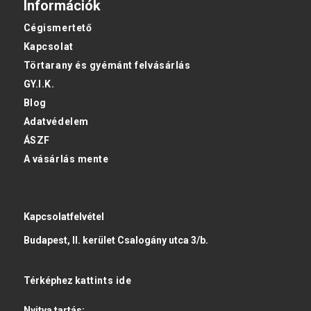
Információk
Cégismertető
Kapcsolat
Törtarany és gyémánt felvásárlás
GY.I.K.
Blog
Adatvédelem
ÁSZF
A vásárlás mente
Kapcsolatfelvétel
Budapest, II. kerület Csalogány utca 3/b.
Térképhez
kattints ide
Nyitva tartás: