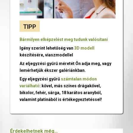
TIPP
Bármilyen elképzelést meg tudunk valósítani
Igény szerint lehetőség van
3D modell
készítésére, viaszmodellel
Az eljegyzési gyűrű méretét Ön adja meg, vagy
lemérhetjük ékszer galériánkban.
Egy eljegyzési gyűrű
számtalan módon
variálható
: kővel, más színes drágakővel,
bikolor, fehér, sárga, 18 karátos aranyból,
valamint platinából is értékegyeztetéssel!
Érdekelhetnek még…