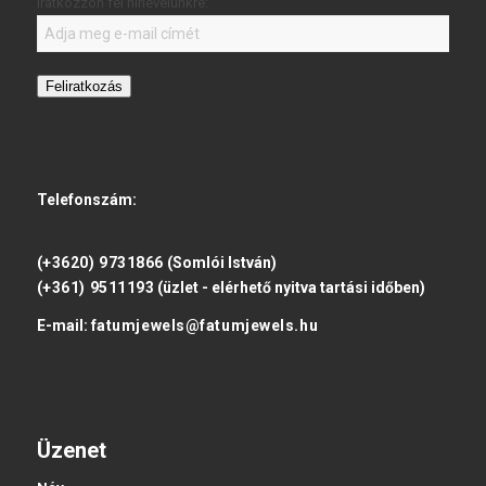
Iratkozzon fel hírlevelünkre:
Feliratkozás
Telefonszám:
(+3620) 9731866
(Somlói István)
(+361) 9511193
(üzlet - elérhető nyitva tartási időben)
E-mail:
fatumjewels@fatumjewels.hu
Üzenet