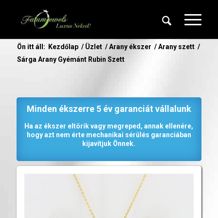
Ön itt áll:
Kezdőlap
/
Üzlet
/
Arany ékszer
/
Arany szett
/
Sárga Arany Gyémánt Rubin Szett
Minden ékszerre 5 év garanciát vállalunk
Ha az ékszer eltörik vagy megreped, annak ellenére,
hogy azt nem érte mechanikai sérülés garanciában
kijavítjuk Önnek.