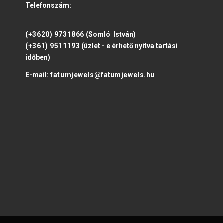
Telefonszám:
(+3620) 9731866
(Somlói István)
(+361) 9511193
(üzlet - elérhető nyitva tartási
időben)
E-mail:
fatumjewels@fatumjewels.hu