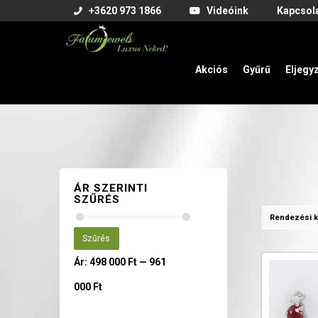
+3620 973 1866
Videóink
Kapcsol
Akciós
Gyűrű
Eljegy
ÁR SZERINTI
SZŰRÉS
Rendezési k
Szűrés
Ár:
498 000 Ft
—
961
000 Ft