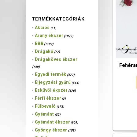
TERMÉKKATEGÓRIÁK
Akciós
(51)
Arany ékszer
(1077)
BBB
(1199)
Drágakő
(77)
Drágaköves ékszer
Fehéra
(140)
Egyedi termék
(477)
Eljegyzési gyűrű
(564)
Esküvői ékszer
(476)
Férfi ékszer
(3)
Fülbevaló
(178)
Gyémánt
(32)
Gyémánt ékszer
(909)
Gyöngy ékszer
(158)