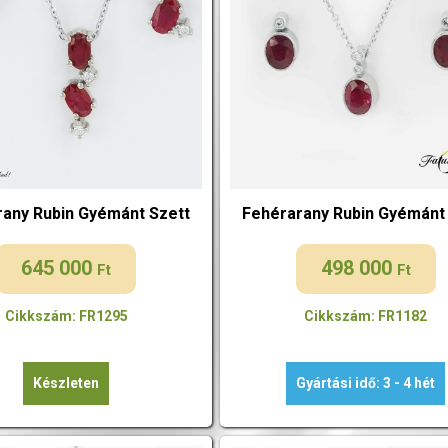
rany Rubin Gyémánt Szett
Fehérarany Rubin Gyémánt
645 000
498 000
Ft
Ft
Cikkszám: FR1295
Cikkszám: FR1182
Készleten
Gyártási idő: 3 - 4 hét