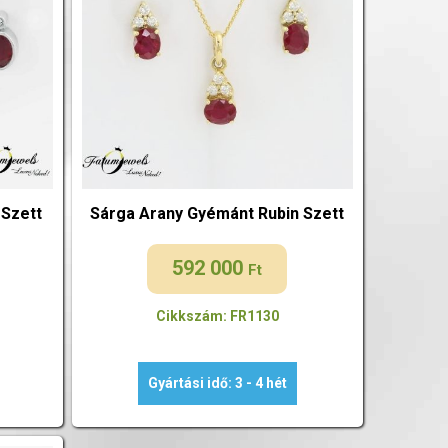
 Szett
Sárga Arany Gyémánt Rubin Szett
592 000
Ft
Cikkszám: FR1130
Gyártási idő: 3 - 4 hét