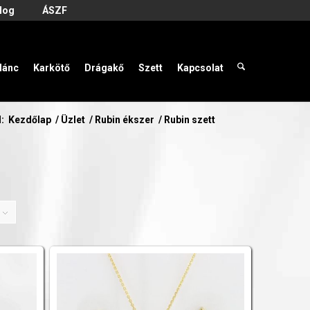
log
ÁSZF
lánc
Karkötő
Drágakő
Szett
Kapcsolat
l:
Kezdőlap
/
Üzlet
/
Rubin ékszer
/
Rubin szett