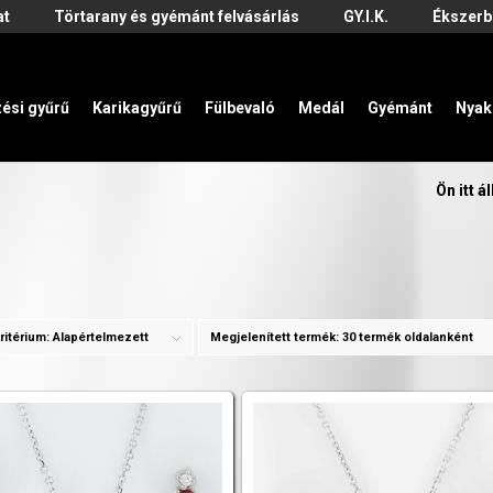
at
Törtarany és gyémánt felvásárlás
GY.I.K.
Ékszerb
zési gyűrű
Karikagyűrű
Fülbevaló
Medál
Gyémánt
Nyak
Ön itt ál
ritérium:
Alapértelmezett
Megjelenített termék:
30 termék oldalanként