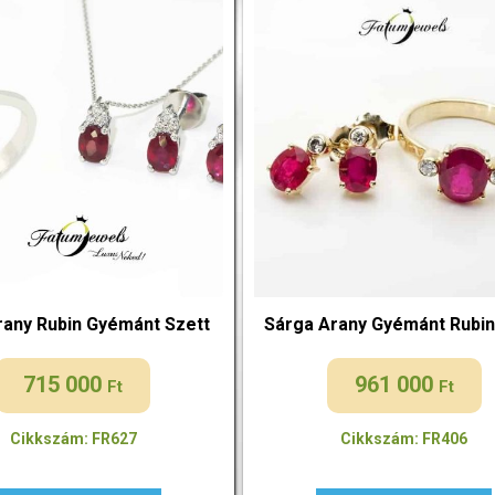
rany Rubin Gyémánt Szett
Sárga Arany Gyémánt Rubin
715 000
961 000
Ft
Ft
Cikkszám: FR627
Cikkszám: FR406