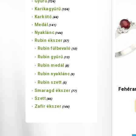
Gyűrű
(724)
Karikagyűrű
(104)
Karkötő
(44)
Medál
(141)
Nyaklánc
(144)
Rubin ékszer
(37)
Rubin fülbevaló
(10)
Rubin gyűrű
(13)
Rubin medál
(8)
Rubin nyaklánc
(9)
Rubin szett
(5)
Fehéra
Smaragd ékszer
(77)
Szett
(46)
Zafír ékszer
(144)