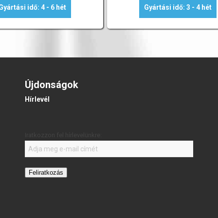
Gyártási idő: 4 - 6 hét
Gyártási idő: 3 - 4 hét
Újdonságok
Hírlevél
Iratkozzon fel hírlevelünkre:
Feliratkozás