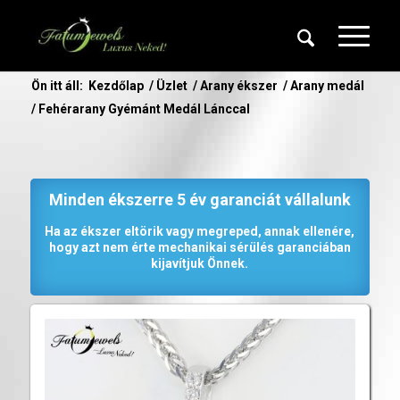
Ön itt áll:
Kezdőlap
/
Üzlet
/
Arany ékszer
/
Arany medál
/
Fehérarany Gyémánt Medál Lánccal
Minden ékszerre 5 év garanciát vállalunk
Ha az ékszer eltörik vagy megreped, annak ellenére,
hogy azt nem érte mechanikai sérülés garanciában
kijavítjuk Önnek.