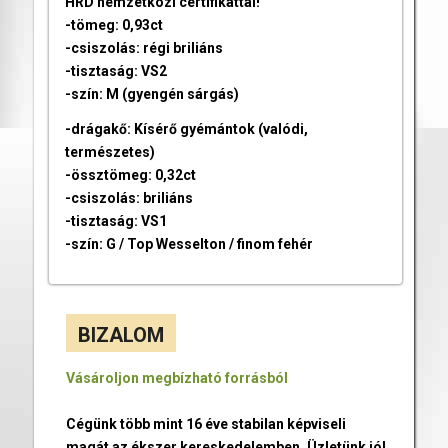
HRD nemzetközi certifikáttal!
-tömeg: 0,93ct
-csiszolás: régi briliáns
-tisztaság: VS2
-szín: M (gyengén sárgás)
-drágakő: Kísérő gyémántok (valódi,
természetes)
-össztömeg: 0,32ct
-csiszolás: briliáns
-tisztaság: VS1
-szín: G / Top Wesselton / finom fehér
BIZALOM
Vásároljon megbízható forrásból
Cégünk több mint 16 éve stabilan képviseli
magát az ékszer kereskedelemben. Üzletünk jól