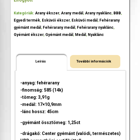
Kategóriák:
Arany ékszer
,
Arany medál
,
Arany nyaklánc
,
BBB
,
Egyedi termék
,
Esküvői ékszer
,
Esküvői medál
,
Fehérarany
gyémánt medál
,
Fehérarany medál
,
Fehérarany nyaklánc
,
Gyémánt ékszer
,
Gyémánt medál
,
Medál
,
Nyaklánc
Leírás
További információk
-anyag: fehérarany
-finomság: 585 (14k)
-tömeg: 3,91g
-medál: 17×10,9mm
-lánc hossz: 45cm
-gyémánt össztömeg: 1,25ct
-drágakő: Center gyémánt (valódi, természetes)