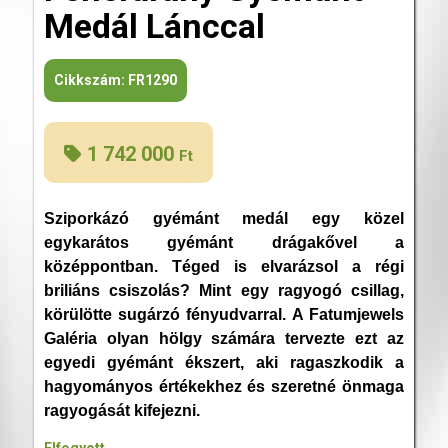
Medál Lánccal
Cikkszám:
FR1290
1 742 000
Ft
Sziporkázó gyémánt medál egy közel
egykarátos gyémánt drágakővel a
középpontban. Téged is elvarázsol a régi
briliáns csiszolás? Mint egy ragyogó csillag,
körülötte sugárzó fényudvarral. A Fatumjewels
Galéria olyan hölgy számára tervezte ezt az
egyedi gyémánt ékszert, aki ragaszkodik a
hagyományos értékekhez és szeretné önmaga
ragyogását kifejezni.
Elfogyott