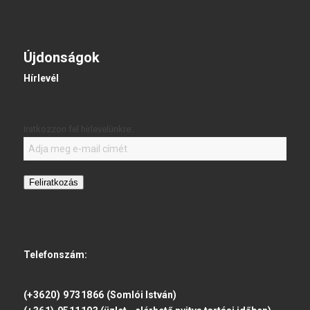
Újdonságok
Hírlevél
Iratkozzon fel hírlevelünkre:
Feliratkozás
Telefonszám:
(+3620) 9731866
(Somlói István)