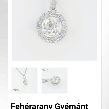
Fehérarany Gyémánt