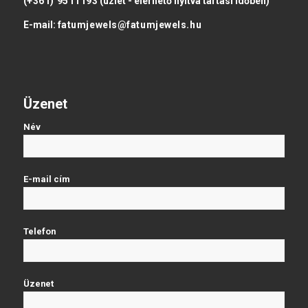
(+361) 9511193
(üzlet - elérhető nyitva tartási időben)
E-mail:
fatumjewels@fatumjewels.hu
Üzenet
Név
E-mail cím
Telefon
Üzenet