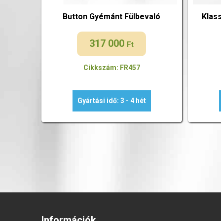
Button Gyémánt Fülbevaló
Klas
317 000
Ft
Cikkszám: FR457
Gyártási idő: 3 - 4 hét
Információk