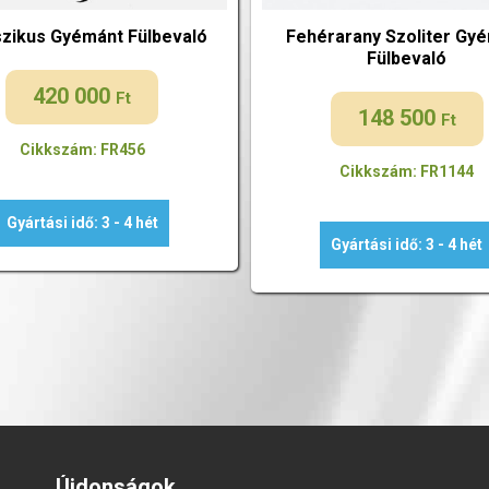
szikus Gyémánt Fülbevaló
Fehérarany Szoliter Gy
Fülbevaló
420 000
Ft
148 500
Ft
Cikkszám: FR456
Cikkszám: FR1144
Gyártási idő: 3 - 4 hét
Gyártási idő: 3 - 4 hét
Újdonságok