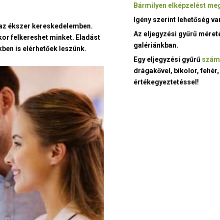
Bármilyen elképzelést meg
Igény szerint lehetőség v
t az ékszer kereskedelemben.
Az eljegyzési gyűrű méret
kor felkereshet minket. Eladást
galériánkban.
ben is elérhetőek leszünk.
Egy eljegyzési gyűrű
szám
drágakővel, bikolor, fehér,
értékegyeztetéssel!