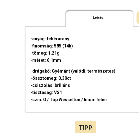
Leírás
-anyag: fehérarany
-finomság: 585 (14k)
-tömeg: 1,21g
-méret: 6,1mm
-drágakő: Gyémánt (valódi, természetes)
-össztömeg: 0,30ct
-csiszolás: briliáns
-tisztaság: VS1
-szín: G / Top Wesselton / finom fehér
TIPP