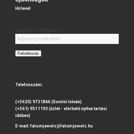
Hírlevél
Iratkozzon fel hírlevelünkre:
Feliratkozás
Telefonszám:
(+3620) 9731866
(Somlói István)
(+361) 9511193
(üzlet - elérhető nyitva tartási
időben)
E-mail:
fatumjewels@fatumjewels.hu