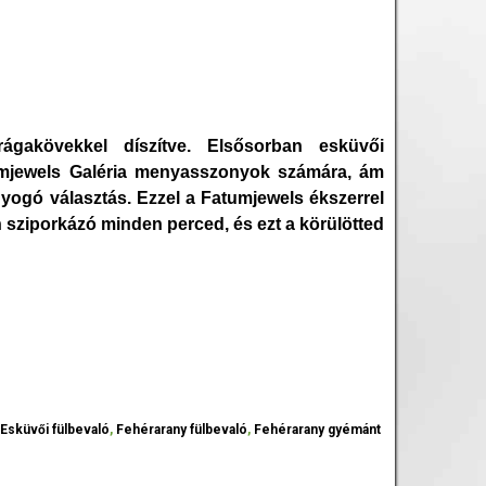
ágakövekkel díszítve. Elsősorban esküvői
atumjewels Galéria menyasszonyok számára, ám
gyogó választás. Ezzel a Fatumjewels ékszerrel
sziporkázó minden perced, és ezt a körülötted
,
Esküvői fülbevaló
,
Fehérarany fülbevaló
,
Fehérarany gyémánt