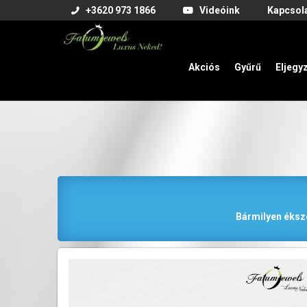
+3620 973 1866
Videóink
Kapcsol
Akciós
Gyűrű
Eljegy
Bármilyen éksze