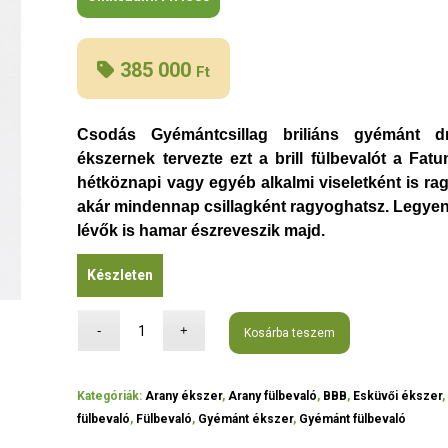
385 000
Ft
Csodás Gyémántcsillag briliáns gyémánt dr
ékszernek tervezte ezt a brill fülbevalót a F
hétköznapi vagy egyéb alkalmi viseletként is ra
akár mindennap csillagként ragyoghatsz. Legyen 
lévők is hamar észreveszik majd.
Készleten
Kosárba teszem
Kategóriák:
Arany ékszer
,
Arany fülbevaló
,
BBB
,
Esküvői ékszer
fülbevaló
,
Fülbevaló
,
Gyémánt ékszer
,
Gyémánt fülbevaló