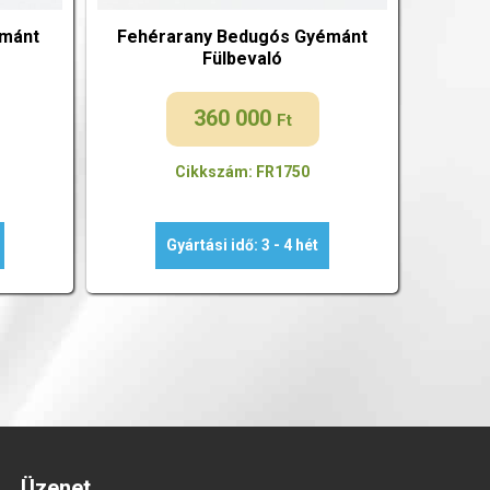
émánt
Fehérarany Bedugós Gyémánt
Fülbevaló
360 000
Ft
Cikkszám: FR1750
Gyártási idő: 3 - 4 hét
Üzenet