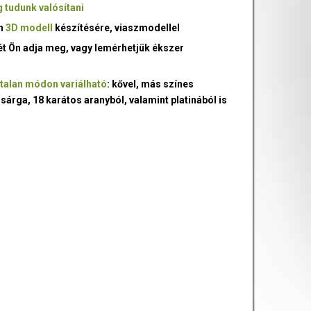
 tudunk valósítani
an
3D modell
készítésére, viaszmodellel
ét Ön adja meg, vagy lemérhetjük ékszer
talan módon variálható
: kővel, más színes
 sárga, 18 karátos aranyból, valamint platinából is