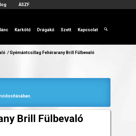
log
ÁSZF
lánc
Karkötő
Drágakő
Szett
Kapcsolat
aló
/
Gyémántcsillag Fehérarany Brill Fülbevaló
r módosításában.
ny Brill Fülbevaló