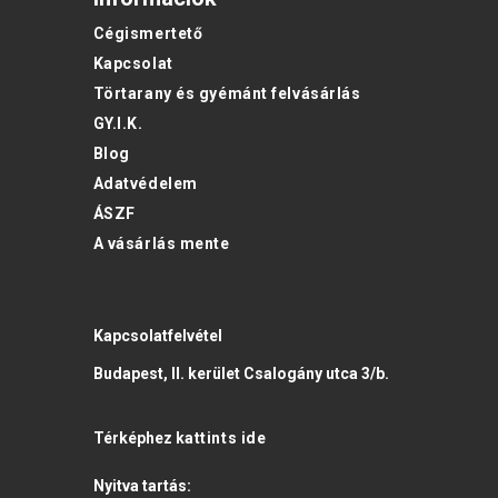
Cégismertető
Kapcsolat
Törtarany és gyémánt felvásárlás
GY.I.K.
Blog
Adatvédelem
ÁSZF
A vásárlás mente
Kapcsolatfelvétel
Budapest, II. kerület Csalogány utca 3/b.
Térképhez
kattints ide
Nyitva tartás: