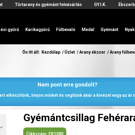
at
Törtarany és gyémánt felvásárlás
GY.I.K.
Ékszerb
zési gyűrű
Karikagyűrű
Fülbevaló
Medál
Gyémánt
Nyak
Ön itt áll:
Kezdőlap
/
Üzlet
/
Arany ékszer
/
Arany fülbev
Nem pont erre gondolt?
rt elkészítünk, hívjon minket és segítünk akár a kinézet vagy az á
Gyémántcsillag Fehérara
Cikkszám:
FR1380