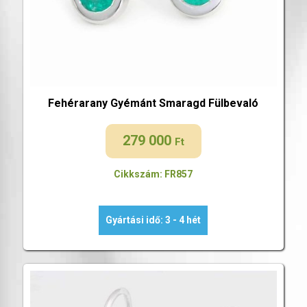
Fehérarany Gyémánt Smaragd Fülbevaló
279 000
Ft
Cikkszám: FR857
Gyártási idő: 3 - 4 hét