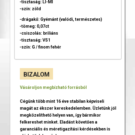
-tisztaság: LI-MI
-szín: zöld
-drágakő: Gyémánt (valódi, természetes)
-tömeg: 0,07ct
-csiszolás: briliáns
-tisztaság: VS1
-szín: G / finom fehér
BIZALOM
Vásároljon megbízható forrásból
Cégünk több mint 16 éve stabilan képviseli
magát az ékszer kereskedelemben. Üzletünk jól
megközelíthető helyen van, így bármikor
felkereshet minket. Eladást követően a
garanciális és méretigazítási kérdésekben is