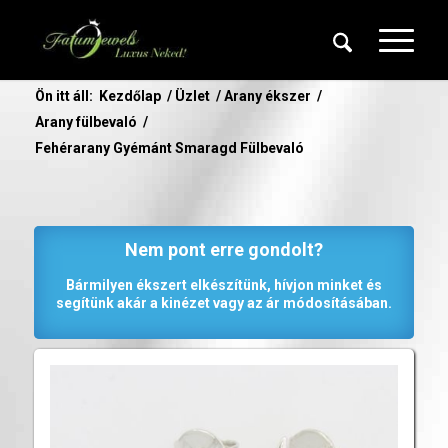
Ön itt áll:
Kezdőlap
/
Üzlet
/
Arany ékszer
/
Arany fülbevaló
/
Fehérarany Gyémánt Smaragd Fülbevaló
Nem pont erre gondolt?
Bármilyen ékszert elkészítünk, hívjon minket és
segítünk akár a kinézet vagy az ár módosításában.