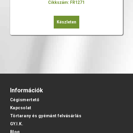
Cikkszám: FR1271
Készleten
Információk
Cégismertető
Kapcsolat
Törtarany és gyémánt felvásárlás
GY.I.K.
Blog