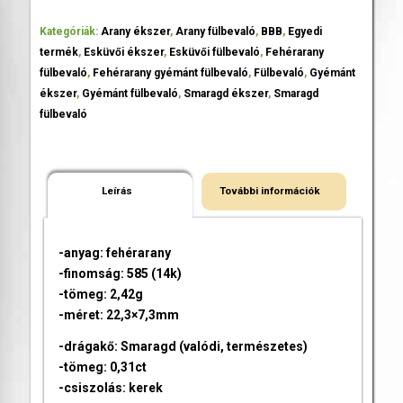
Kategóriák:
Arany ékszer
,
Arany fülbevaló
,
BBB
,
Egyedi
termék
,
Esküvői ékszer
,
Esküvői fülbevaló
,
Fehérarany
fülbevaló
,
Fehérarany gyémánt fülbevaló
,
Fülbevaló
,
Gyémánt
ékszer
,
Gyémánt fülbevaló
,
Smaragd ékszer
,
Smaragd
fülbevaló
Leírás
További információk
-anyag: fehérarany
-finomság: 585 (14k)
-tömeg: 2,42g
-méret: 22,3×7,3mm
-drágakő: Smaragd (valódi, természetes)
-tömeg: 0,31ct
-csiszolás: kerek