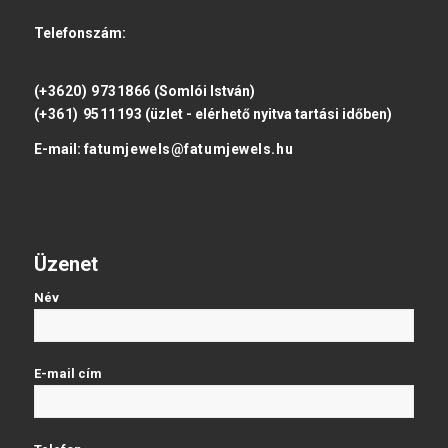
Telefonszám:
(+3620) 9731866
(Somlói István)
(+361) 9511193
(üzlet - elérhető nyitva tartási időben)
E-mail:
fatumjewels@fatumjewels.hu
Üzenet
Név
E-mail cím