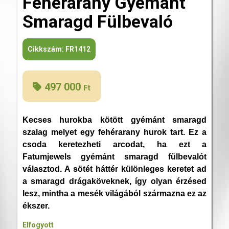
Fehérarany Gyémánt
Smaragd Fülbevaló
Cikkszám:
FR1412
497 000
Ft
Kecses hurokba kötött gyémánt smaragd
szalag melyet egy fehérarany hurok tart. Ez a
csoda keretezheti arcodat, ha ezt a
Fatumjewels gyémánt smaragd fülbevalót
választod. A sötét háttér különleges keretet ad
a smaragd drágaköveknek, így olyan érzésed
lesz, mintha a mesék világából származna ez az
ékszer.
Elfogyott