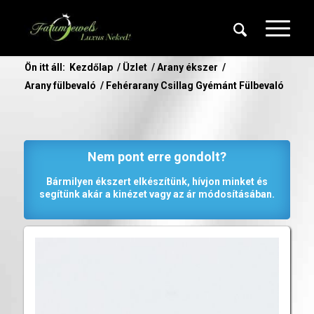
Ön itt áll:
Kezdőlap
/
Üzlet
/
Arany ékszer
/
Arany fülbevaló
/
Fehérarany Csillag Gyémánt Fülbevaló
Nem pont erre gondolt?
Bármilyen ékszert elkészítünk, hívjon minket és
segítünk akár a kinézet vagy az ár módosításában.