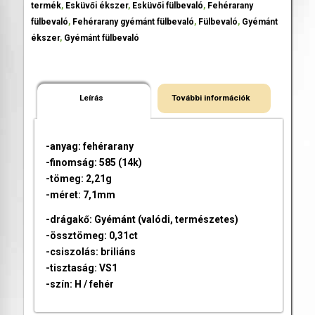
termék
,
Esküvői ékszer
,
Esküvői fülbevaló
,
Fehérarany
fülbevaló
,
Fehérarany gyémánt fülbevaló
,
Fülbevaló
,
Gyémánt
ékszer
,
Gyémánt fülbevaló
Leírás
További információk
-anyag: fehérarany
-finomság: 585 (14k)
-tömeg: 2,21g
-méret: 7,1mm
-drágakő: Gyémánt (valódi, természetes)
-össztömeg: 0,31ct
-csiszolás: briliáns
-tisztaság: VS1
-szín: H / fehér