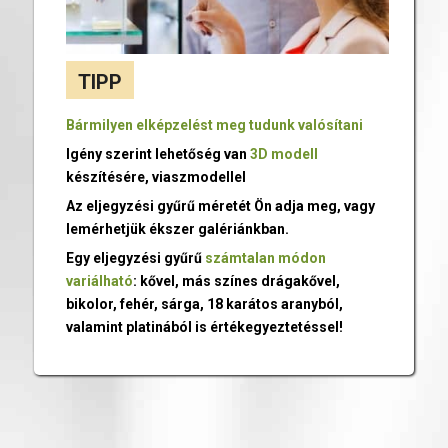
TIPP
Bármilyen elképzelést meg tudunk valósítani
Igény szerint lehetőség van
3D modell
készítésére, viaszmodellel
Az eljegyzési gyűrű méretét Ön adja meg, vagy
lemérhetjük ékszer galériánkban.
Egy eljegyzési gyűrű
számtalan módon
variálható
: kővel, más színes drágakővel,
bikolor, fehér, sárga, 18 karátos aranyból,
valamint platinából is értékegyeztetéssel!