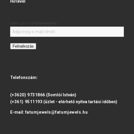
Hírlevél
Iratkozzon fel hírlevelünkre:
Feliratkozás
Telefonszám:
(+3620) 9731866
(Somlói István)
(+361) 9511193
(üzlet - elérhető nyitva tartási időben)
E-mail:
fatumjewels@fatumjewels.hu