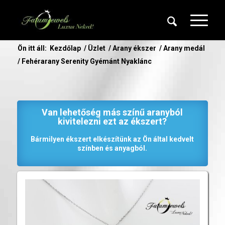
Ön itt áll:
Kezdőlap
/
Üzlet
/
Arany ékszer
/
Arany medál
/
Fehérarany Serenity Gyémánt Nyaklánc
Van lehetőség más színű aranyból
kivitelezni ezt az ékszert?
Bármilyen ékszert elkészítünk az Ön által kedvelt
színben és anyagból.