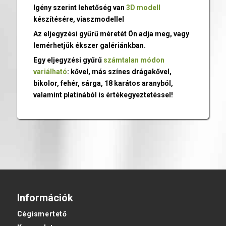
Igény szerint lehetőség van
3D modell
készítésére, viaszmodellel
Az eljegyzési gyűrű méretét Ön adja meg, vagy
lemérhetjük ékszer galériánkban.
Egy eljegyzési gyűrű
számtalan módon
variálható
: kővel, más színes drágakővel,
bikolor, fehér, sárga, 18 karátos aranyból,
valamint platinából is értékegyeztetéssel!
Információk
Cégismertető