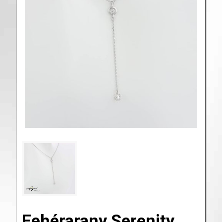
Fehérarany Serenity