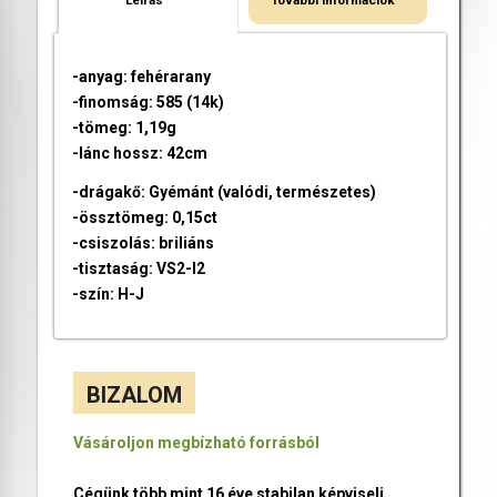
Leírás
További információk
-anyag: fehérarany
-finomság: 585 (14k)
-tömeg: 1,19g
-lánc hossz: 42cm
-drágakő: Gyémánt (valódi, természetes)
-össztömeg: 0,15ct
-csiszolás: briliáns
-tisztaság: VS2-I2
-szín: H-J
BIZALOM
Vásároljon megbízható forrásból
Cégünk több mint 16 éve stabilan képviseli