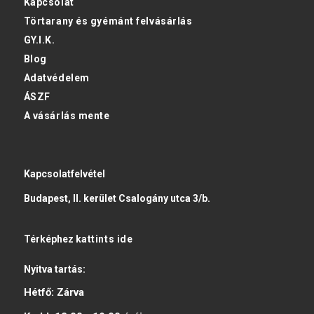
Kapcsolat
Törtarany és gyémánt felvásárlás
GY.I.K.
Blog
Adatvédelem
ÁSZF
A vásárlás mente
Kapcsolatfelvétel
Budapest, II. kerület Csalogány utca 3/b.
Térképhez
kattints ide
Nyitva tartás:
Hétfő:
Zárva