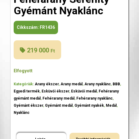
Gyémánt Nyaklánc
Cikkszám:
FR1436
219 000
Ft
Elfogyott
Kategóriák:
Arany ékszer
,
Arany medál
,
Arany nyaklánc
,
BBB
,
Egyedi termék
,
Esküvői ékszer
,
Esküvői medál
,
Fehérarany
gyémánt medál
,
Fehérarany medál
,
Fehérarany nyaklánc
,
Gyémánt ékszer
,
Gyémánt medál
,
Gyémánt nyakék
,
Medál
,
Nyaklánc