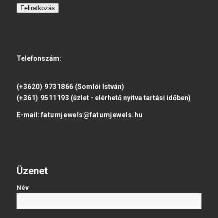
Feliratkozás
Telefonszám:
(+3620) 9731866
(Somlói István)
(+361) 9511193
(üzlet - elérhető nyitva tartási időben)
E-mail:
fatumjewels@fatumjewels.hu
Üzenet
Név