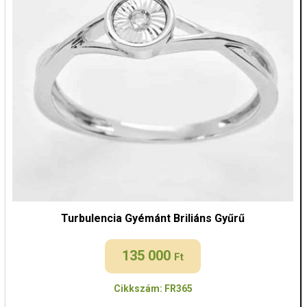
Turbulencia Gyémánt Briliáns Gyűrű
135 000
Ft
Cikkszám: FR365