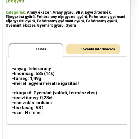
Elfogyott
Kategóriák:
Arany ékszer
,
Arany gyűrű
,
BBB
,
Egyedi termék
,
Eljegyzési gyűrű
,
Fehérarany eljegyzési gyűrű
,
Fehérarany gyémánt
eljegyzési gyűrű
,
Fehérarany gyémánt gyűrű
,
Fehérarany gyűrű
,
Gyémánt ékszer
,
Gyémánt gyűrű
,
Gyűrű
Leírás
További információk
-anyag: fehérarany
-finomság: 585 (14k)
-tömeg: 1,49g
-méret: egyéni méretre igazítás!
-drágakő: Gyémánt (valódi, természetes)
-össztömeg: 0,28ct
-csiszolás: briliáns
-tisztaság: VS1
-szín: H / fehér