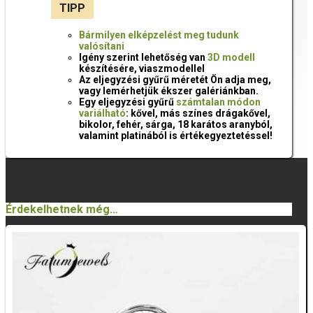
TIPP
Bármilyen elképzelést meg tudunk
valósítani
Igény szerint lehetőség van
3D modell
készítésére, viaszmodellel
Az eljegyzési gyűrű méretét Ön adja meg,
vagy lemérhetjük ékszer galériánkban.
Egy eljegyzési gyűrű
számtalan módon
variálható
: kővel, más színes drágakővel,
bikolor, fehér, sárga, 18 karátos aranyból,
valamint platinából is értékegyeztetéssel!
Érdekelhetnek még…