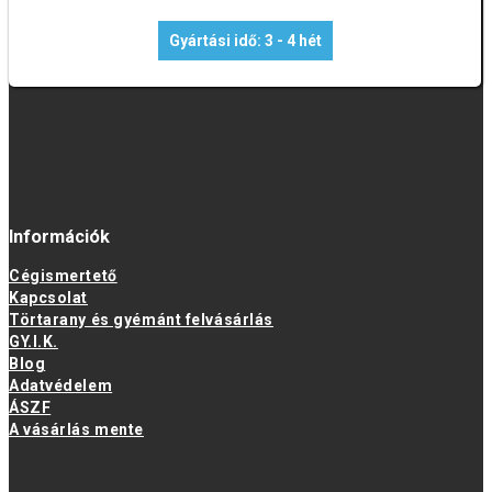
Gyártási idő: 3 - 4 hét
Információk
Cégismertető
Kapcsolat
Törtarany és gyémánt felvásárlás
GY.I.K.
Blog
Adatvédelem
ÁSZF
A vásárlás mente