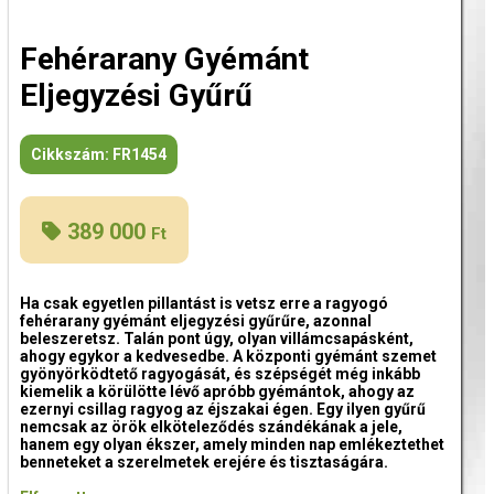
Fehérarany Gyémánt
Eljegyzési Gyűrű
Cikkszám:
FR1454
389 000
Ft
Ha csak egyetlen pillantást is vetsz erre a ragyogó
fehérarany gyémánt eljegyzési gyűrűre, azonnal
beleszeretsz. Talán pont úgy, olyan villámcsapásként,
ahogy egykor a kedvesedbe. A központi gyémánt szemet
gyönyörködtető ragyogását, és szépségét még inkább
kiemelik a körülötte lévő apróbb gyémántok, ahogy az
ezernyi csillag ragyog az éjszakai égen. Egy ilyen gyűrű
nemcsak az örök elköteleződés szándékának a jele,
hanem egy olyan ékszer, amely minden nap emlékeztethet
benneteket a szerelmetek erejére és tisztaságára.