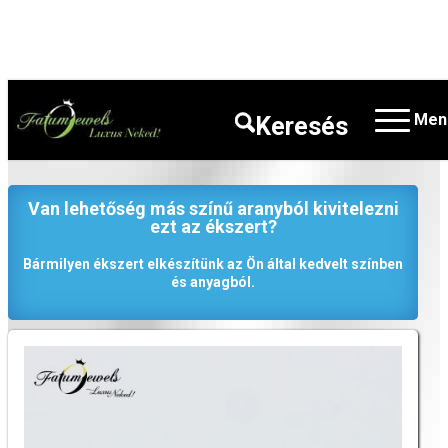
Ön itt áll:
Kezdőlap
/
Üzlet
/
Arany ékszer
/
1
2
3
4
Men
Keresés
Arany gyűrű
/
Fehérarany Gyémánt Eljegyzési Gyűrű
Van lehetőség más színű aranyból kivitelezni
ezt az ékszert?
Bármilyen ékszert elkészítünk az Ön által kedvelt színben
és anyagból.