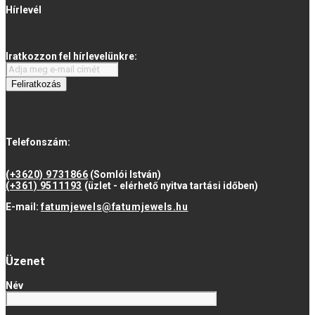
Hírlevél
Iratkozzon fel hírlevelünkre:
Feliratkozás
Telefonszám:
(+3620) 9731866
(Somlói István)
(+361) 9511193
(üzlet - elérhető nyitva tartási időben)
E-mail:
fatumjewels@fatumjewels.hu
Üzenet
Név