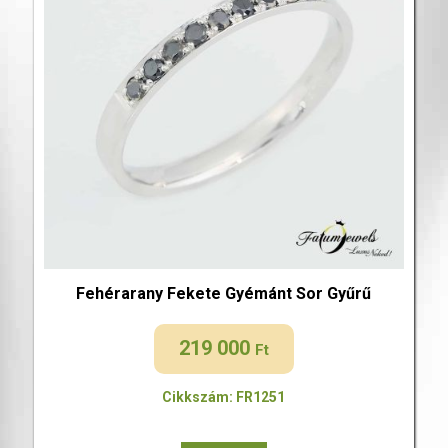
Fehérarany Fekete Gyémánt Sor Gyűrű
219 000
Ft
Cikkszám: FR1251