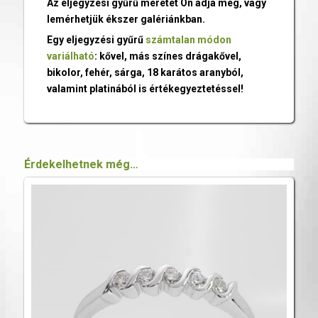
Az eljegyzési gyűrű méretét Ön adja meg, vagy
lemérhetjük ékszer galériánkban.
Egy eljegyzési gyűrű
számtalan módon
variálható
: kővel, más színes drágakővel,
bikolor, fehér, sárga, 18 karátos aranyból,
valamint platinából is értékegyeztetéssel!
Érdekelhetnek még…