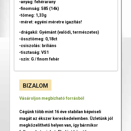
-anyag: fehérarany
-finomság: 585 (14k)
-tömeg: 1,33g
-méret: egyéni méretre igazítás!
-drágakő: Gyémánt (valódi, természetes)
-össztömeg: 0,18ct
-csiszolás: briliáns
-tisztaság: VS1
-szín: G / finom fehér
BIZALOM
Vásároljon megbízható forrásból
Cégünk több mint 16 éve stabilan képviseli
magát az ékszer kereskedelemben. Üzletünk jól
megközelíthető helyen van, így bármikor