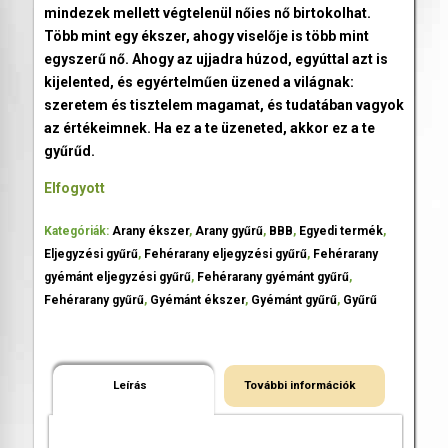
mindezek mellett végtelenül nőies nő birtokolhat.
Több mint egy ékszer, ahogy viselője is több mint
egyszerű nő. Ahogy az ujjadra húzod, egyúttal azt is
kijelented, és egyértelműen üzened a világnak:
szeretem és tisztelem magamat, és tudatában vagyok
az értékeimnek. Ha ez a te üzeneted, akkor ez a te
gyűrűd.
Elfogyott
Kategóriák:
Arany ékszer
,
Arany gyűrű
,
BBB
,
Egyedi termék
,
Eljegyzési gyűrű
,
Fehérarany eljegyzési gyűrű
,
Fehérarany
gyémánt eljegyzési gyűrű
,
Fehérarany gyémánt gyűrű
,
Fehérarany gyűrű
,
Gyémánt ékszer
,
Gyémánt gyűrű
,
Gyűrű
Leírás
További információk