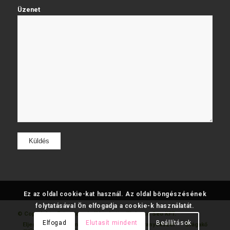
Üzenet
Ez az oldal cookie-kat használ. Az oldal böngészésének
folytatásával Ön elfogadja a cookie-k használatát.
© Copyright - Fatumjewels
Készítette: Web and Seo KFT.
Elfogad
Elutasít mindent
Beállítások
Eljegyzési
Gyémánt
Karikagyűrű
Aranyékszer
Drágakő