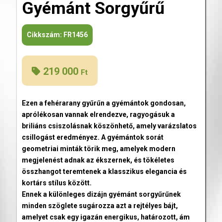
Gyémánt Sorgyűrű
Cikkszám:
FR1456
219 000
Ft
Ezen a fehérarany gyűrűn a gyémántok gondosan,
aprólékosan vannak elrendezve, ragyogásuk a
briliáns csiszolásnak köszönhető, amely varázslatos
csillogást eredményez. A gyémántok sorát
geometriai minták törik meg, amelyek modern
megjelenést adnak az ékszernek, és tökéletes
összhangot teremtenek a klasszikus elegancia és
kortárs stílus között.
Ennek a különleges dizájn gyémánt sorgyűrűnek
minden szöglete sugározza azt a rejtélyes bájt,
amelyet csak egy igazán energikus, határozott, ám