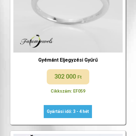
Gyémánt Eljegyzési Gyűrű
302 000
Ft
Cikkszám: EF059
Gyártási idő: 3 - 4 hét