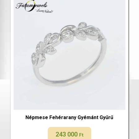
Népmese Fehérarany Gyémánt Gyűrű
243 000
Ft