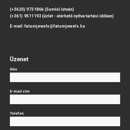
(+3620) 9731866
(Somlói István)
(+361) 9511193
(üzlet - elérhető nyitva tartási időben)
E-mail:
fatumjewels@fatumjewels.hu
Üzenet
Név
E-mail cím
Telefon