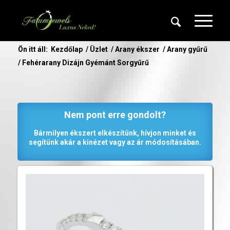
Ön itt áll:
Kezdőlap
/
Üzlet
/
Arany ékszer
/
Arany gyűrű
/
Fehérarany Dizájn Gyémánt Sorgyűrű
Nem pont erre gondolt?
Bármilyen ékszert elkészítünk, hívjon minket és
segítünk akár a kinézet vagy az ár módosításában.