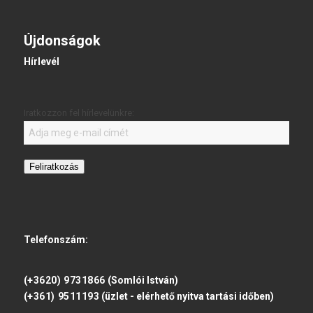
Újdonságok
Hírlevél
Iratkozzon fel hírlevelünkre:
Feliratkozás
Telefonszám:
(+3620) 9731866
(Somlói István)
(+361) 9511193
(üzlet - elérhető nyitva tartási időben)