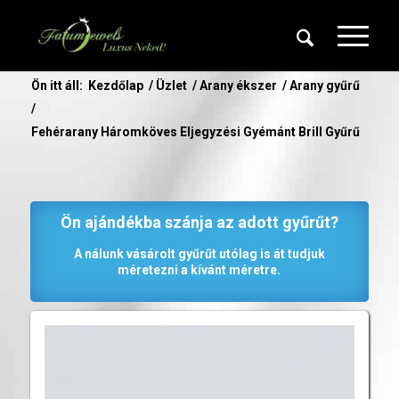
Ön itt áll:
Kezdőlap
/
Üzlet
/
Arany ékszer
/
Arany gyűrű
/
Fehérarany Háromköves Eljegyzési Gyémánt Brill Gyűrű
Ön ajándékba szánja az adott gyűrűt?
A nálunk vásárolt gyűrűt utólag is át tudjuk
méretezni a kívánt méretre.