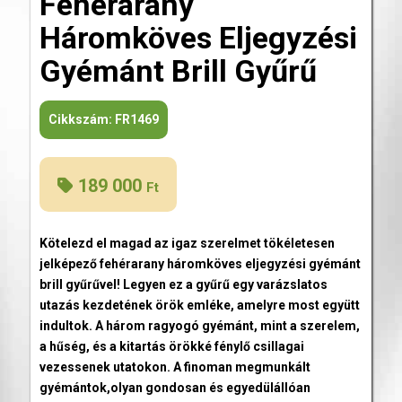
Fehérarany
Háromköves Eljegyzési
Gyémánt Brill Gyűrű
Cikkszám:
FR1469
189 000
Ft
Kötelezd el magad az igaz szerelmet tökéletesen
jelképező fehérarany háromköves eljegyzési gyémánt
brill gyűrűvel! Legyen ez a gyűrű egy varázslatos
utazás kezdetének örök emléke, amelyre most együtt
indultok. A három ragyogó gyémánt, mint a szerelem,
a hűség, és a kitartás örökké fénylő csillagai
vezessenek utatokon. A finoman megmunkált
gyémántok,olyan gondosan és egyedülállóan