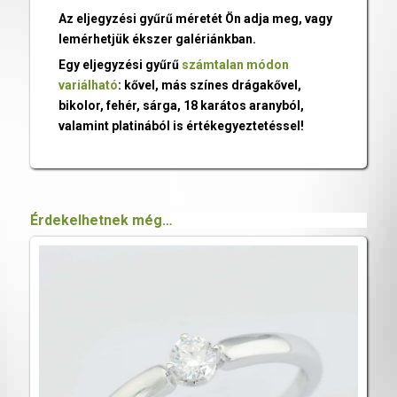
Az eljegyzési gyűrű méretét Ön adja meg, vagy
lemérhetjük ékszer galériánkban.
Egy eljegyzési gyűrű
számtalan módon
variálható
: kővel, más színes drágakővel,
bikolor, fehér, sárga, 18 karátos aranyból,
valamint platinából is értékegyeztetéssel!
Érdekelhetnek még…