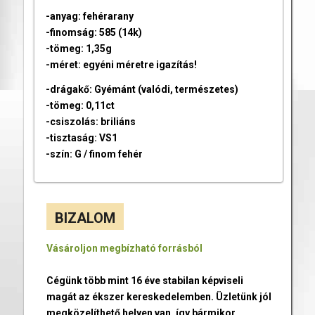
-anyag: fehérarany
-finomság: 585 (14k)
-tömeg: 1,35g
-méret: egyéni méretre igazítás!
-drágakő: Gyémánt (valódi, természetes)
-tömeg: 0,11ct
-csiszolás: briliáns
-tisztaság: VS1
-szín: G / finom fehér
BIZALOM
Vásároljon megbízható forrásból
Cégünk több mint 16 éve stabilan képviseli
magát az ékszer kereskedelemben. Üzletünk jól
megközelíthető helyen van, így bármikor