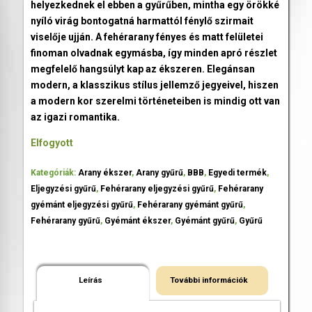
helyezkednek el ebben a gyűrűben, mintha egy örökké
nyíló virág bontogatná harmattól fénylő szirmait
viselője ujján. A fehérarany fényes és matt felületei
finoman olvadnak egymásba, így minden apró részlet
megfelelő hangsúlyt kap az ékszeren. Elegánsan
modern, a klasszikus stílus jellemző jegyeivel, hiszen
a modern kor szerelmi történeteiben is mindig ott van
az igazi romantika.
Elfogyott
Kategóriák:
Arany ékszer
,
Arany gyűrű
,
BBB
,
Egyedi termék
,
Eljegyzési gyűrű
,
Fehérarany eljegyzési gyűrű
,
Fehérarany
gyémánt eljegyzési gyűrű
,
Fehérarany gyémánt gyűrű
,
Fehérarany gyűrű
,
Gyémánt ékszer
,
Gyémánt gyűrű
,
Gyűrű
Leírás
További információk