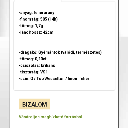
-anyag: fehérarany
-finomság: 585 (14k)
-tömeg: 1,7g
-lánc hossz: 42cm
-drágakő: Gyémántok (valódi, természetes)
-tömeg: 0,20ct
-csiszolás: briliáns
-tisztaság: VS1
-szín: G / Top Wesselton / finom fehér
BIZALOM
Vásároljon megbízható forrásból