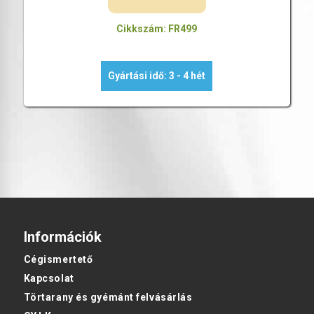
Cikkszám: FR499
Gyártási idő: 3 - 4 hét
Információk
Cégismertető
Kapcsolat
Törtarany és gyémánt felvásárlás