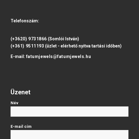
Telefonszám:
(+3620) 9731866
(Somlói István)
(+361) 9511193
(üzlet - elérhető nyitva tartási időben)
E-mail:
fatumjewels@fatumjewels.hu
Üzenet
Név
E-mail cím