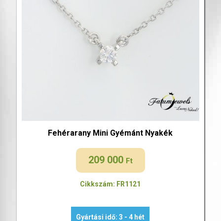
Fehérarany Mini Gyémánt Nyakék
209 000
Ft
Cikkszám: FR1121
Gyártási idő: 3 - 4 hét