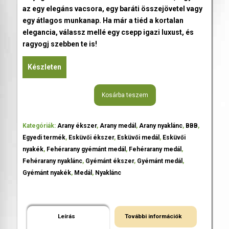
az egy elegáns vacsora, egy baráti összejövetel vagy
egy átlagos munkanap. Ha már a tiéd a kortalan
elegancia, válassz mellé egy csepp igazi luxust, és
ragyogj szebben te is!
Készleten
Kosárba teszem
Kategóriák:
Arany ékszer
,
Arany medál
,
Arany nyaklánc
,
BBB
,
Egyedi termék
,
Esküvői ékszer
,
Esküvői medál
,
Esküvői
nyakék
,
Fehérarany gyémánt medál
,
Fehérarany medál
,
Fehérarany nyaklánc
,
Gyémánt ékszer
,
Gyémánt medál
,
Gyémánt nyakék
,
Medál
,
Nyaklánc
Leírás
További információk