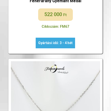
Fehérarany Gyémánt Medál
522 000
Ft
Cikkszám: FM67
Gyártási idő: 3 - 4 hét