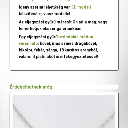
Igény szerint lehetőség van
3D modell
készítésére, viaszmodellel
Az eljegyzési gyűrű méretét Ön adja meg, vagy
lemérhetjük ékszer galériánkban.
Egy eljegyzési gyűrű
számtalan módon
variálható
: kővel, más színes drágakővel,
bikolor, fehér, sárga, 18 karátos aranyból,
valamint platinából is értékegyeztetéssel!
Érdekelhetnek még…