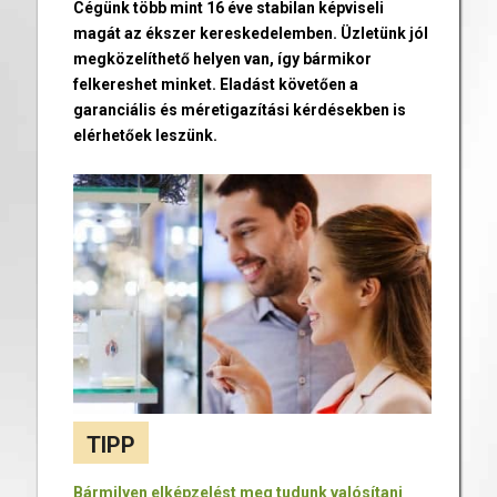
Cégünk több mint 16 éve stabilan képviseli
magát az ékszer kereskedelemben. Üzletünk jól
megközelíthető helyen van, így bármikor
felkereshet minket. Eladást követően a
garanciális és méretigazítási kérdésekben is
elérhetőek leszünk.
TIPP
Bármilyen elképzelést meg tudunk valósítani