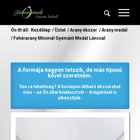
Ön itt áll:
Kezdőlap
/
Üzlet
/
Arany ékszer
/
Arany medál
/
Fehérarany Minimál Gyémánt Medál Lánccal
A formája nagyon tetszik, de más típusú
kővel szeretném.
Van rá lehetőség? A honlapon látható ékszereket
más – az Ön által kiválasztott – drágakővel is
elkészítjük.