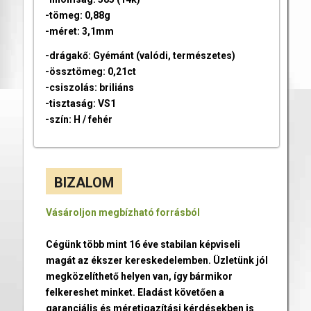
-tömeg: 0,88g
-méret: 3,1mm
-drágakő: Gyémánt (valódi, természetes)
-össztömeg: 0,21ct
-csiszolás: briliáns
-tisztaság: VS1
-szín: H / fehér
BIZALOM
Vásároljon megbízható forrásból
Cégünk több mint 16 éve stabilan képviseli
magát az ékszer kereskedelemben. Üzletünk jól
megközelíthető helyen van, így bármikor
felkereshet minket. Eladást követően a
garanciális és méretigazítási kérdésekben is