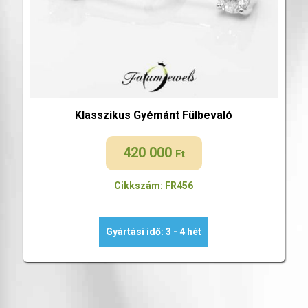
Klasszikus Gyémánt Fülbevaló
420 000
Ft
Cikkszám: FR456
Gyártási idő: 3 - 4 hét