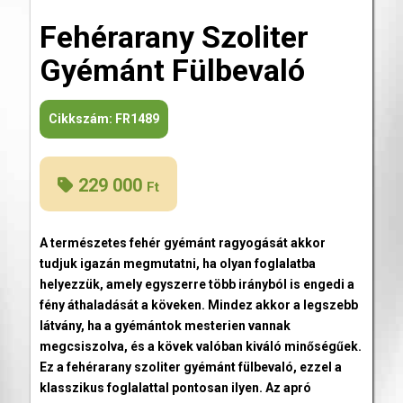
Fehérarany Szoliter
Gyémánt Fülbevaló
Cikkszám:
FR1489
229 000
Ft
A természetes fehér gyémánt ragyogását akkor
tudjuk igazán megmutatni, ha olyan foglalatba
helyezzük, amely egyszerre több irányból is engedi a
fény áthaladását a köveken. Mindez akkor a legszebb
látvány, ha a gyémántok mesterien vannak
megcsiszolva, és a kövek valóban kiváló minőségűek.
Ez a fehérarany szoliter gyémánt fülbevaló, ezzel a
klasszikus foglalattal pontosan ilyen. Az apró