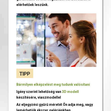
elérhetőek leszünk.
TIPP
Bármilyen elképzelést meg tudunk valósítani
Igény szerint lehetőség van
3D modell
készítésére, viaszmodellel
Az eljegyzési gyűrű méretét Ön adja meg, vagy
lemérhetjük ékszer galériánkban.