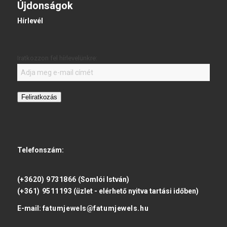
Újdonságok
Hírlevél
Iratkozzon fel hírlevelünkre:
Feliratkozás
Telefonszám:
(+3620) 9731866
(Somlói István)
(+361) 9511193
(üzlet - elérhető nyitva tartási időben)
E-mail:
fatumjewels@fatumjewels.hu