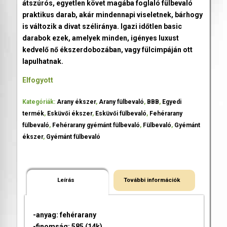
átszúrós, egyetlen követ magába foglaló fülbevaló
praktikus darab, akár mindennapi viseletnek, bárhogy
is változik a divat széliránya. Igazi időtlen basic
darabok ezek, amelyek minden, igényes luxust
kedvelő nő ékszerdobozában, vagy fülcimpáján ott
lapulhatnak.
Elfogyott
Kategóriák:
Arany ékszer
,
Arany fülbevaló
,
BBB
,
Egyedi
termék
,
Esküvői ékszer
,
Esküvői fülbevaló
,
Fehérarany
fülbevaló
,
Fehérarany gyémánt fülbevaló
,
Fülbevaló
,
Gyémánt
ékszer
,
Gyémánt fülbevaló
Leírás
További információk
-anyag: fehérarany
-finomság: 585 (14k)