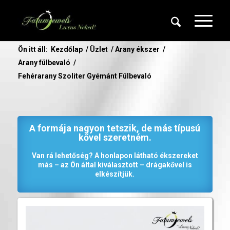
Ön itt áll:
Kezdőlap
/
Üzlet
/
Arany ékszer
/
Arany fülbevaló
/
Fehérarany Szoliter Gyémánt Fülbevaló
A formája nagyon tetszik, de más típusú
kővel szeretném.
Van rá lehetőség? A honlapon látható ékszereket
más – az Ön által kiválasztott – drágakővel is
elkészítjük.