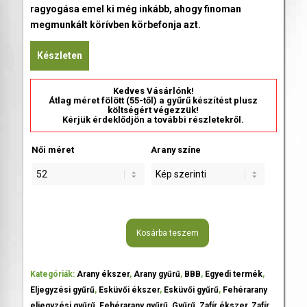
ragyogása emel ki még inkább, ahogy finoman
megmunkált körívben körbefonja azt.
Készleten
Kedves Vásárlónk!
Átlag méret fölött (55-től) a gyűrű készítést plusz
költségért végezzük!
Kérjük érdeklődjön a további részletekről.
Női méret
Arany színe
Kosárba teszem
Kategóriák:
Arany ékszer
,
Arany gyűrű
,
BBB
,
Egyedi termék
,
Eljegyzési gyűrű
,
Esküvői ékszer
,
Esküvői gyűrű
,
Fehérarany
eljegyzési gyűrű
,
Fehérarany gyűrű
,
Gyűrű
,
Zafír ékszer
,
Zafír