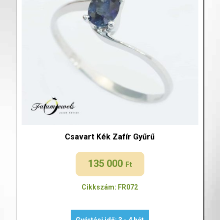
Csavart Kék Zafír Gyűrű
135 000
Ft
Cikkszám: FR072