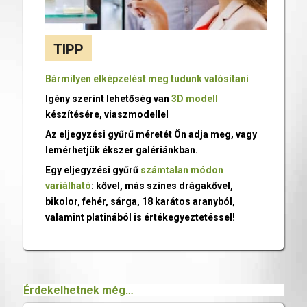
TIPP
Bármilyen elképzelést meg tudunk valósítani
Igény szerint lehetőség van
3D modell
készítésére, viaszmodellel
Az eljegyzési gyűrű méretét Ön adja meg, vagy
lemérhetjük ékszer galériánkban.
Egy eljegyzési gyűrű
számtalan módon
variálható
: kővel, más színes drágakővel,
bikolor, fehér, sárga, 18 karátos aranyból,
valamint platinából is értékegyeztetéssel!
Érdekelhetnek még…