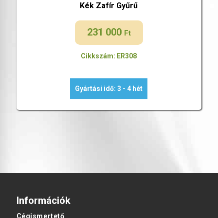
Kék Zafír Gyűrű
231 000
Ft
Cikkszám: ER308
Gyártási idő: 3 - 4 hét
Információk
Cégismertető