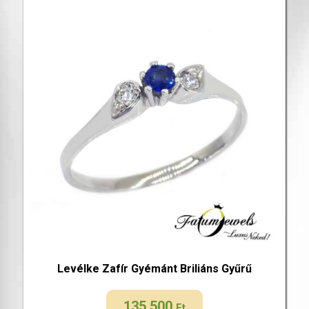
Levélke Zafír Gyémánt Briliáns Gyűrű
135 500
Ft