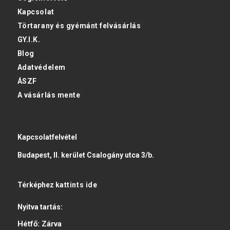
Kapcsolat
Törtarany és gyémánt felvásárlás
GY.I.K.
Blog
Adatvédelem
ÁSZF
A vásárlás mente
Kapcsolatfelvétel
Budapest, II. kerület Csalogány utca 3/b.
Térképhez
kattints ide
Nyitva tartás:
Hétfő:
Zárva