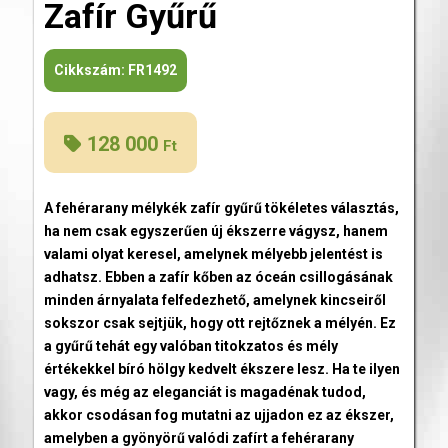
Zafír Gyűrű
Cikkszám:
FR1492
128 000
Ft
A fehérarany mélykék zafír gyűrű tökéletes választás,
ha nem csak egyszerűen új ékszerre vágysz, hanem
valami olyat keresel, amelynek mélyebb jelentést is
adhatsz. Ebben a zafír kőben az óceán csillogásának
minden árnyalata felfedezhető, amelynek kincseiről
sokszor csak sejtjük, hogy ott rejtőznek a mélyén. Ez
a gyűrű tehát egy valóban titokzatos és mély
értékekkel bíró hölgy kedvelt ékszere lesz. Ha te ilyen
vagy, és még az eleganciát is magadénak tudod,
akkor csodásan fog mutatni az ujjadon ez az ékszer,
amelyben a gyönyörű valódi zafírt a fehérarany