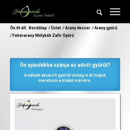
Ön itt áll:
Kezdőlap
/
Üzlet
/
Arany ékszer
/
Arany gyűrű
/
Fehérarany Mélykék Zafír Gyűrű
Ön ajándékba szánja az adott gyűrűt?
A nálunk vásárolt gyűrűt utólag is át tudjuk
méretezni a kívánt méretre.