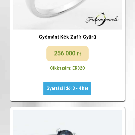
Gyémánt Kék Zafír Gyűrű
256 000
Ft
Cikkszám: ER320
Gyártási idő: 3 - 4 hét