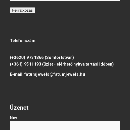
Feliratkozás
Telefonszám:
(+3620) 9731866
(Somlói István)
(+361) 9511193
(üzlet - elérhető nyitva tartási időben)
E-mail:
fatumjewels@fatumjewels.hu
Üzenet
Név