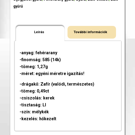
gyűrű
Leírás
További információk
-anyag: fehérarany
-finomság: 585 (14k)
-tömeg: 1,27g
-méret: egyéni méretre igazítás!
-drágakő: Zafír (valódi, természetes)
-tömeg: 0,49ct
-csiszolás: kerek
-tisztaság: LI
-szín: mélykék
-kezelés: hőkezelt