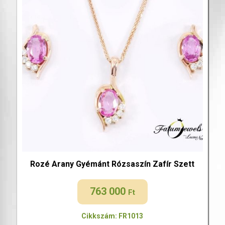
Rozé Arany Gyémánt Rózsaszín Zafír Szett
763 000
Ft
Cikkszám: FR1013