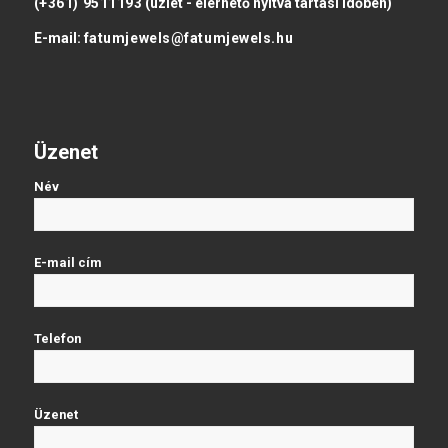
(+361) 9511193
(üzlet - elérhető nyitva tartási időben)
E-mail:
fatumjewels@fatumjewels.hu
Üzenet
Név
E-mail cím
Telefon
Üzenet