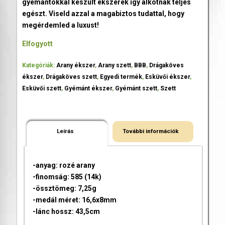
gyémántokkal készült ékszerek így alkotnak teljes
egészt. Viseld azzal a magabiztos tudattal, hogy
megérdemled a luxust!
Elfogyott
Kategóriák:
Arany ékszer
,
Arany szett
,
BBB
,
Drágaköves
ékszer
,
Drágaköves szett
,
Egyedi termék
,
Esküvői ékszer
,
Esküvői szett
,
Gyémánt ékszer
,
Gyémánt szett
,
Szett
Leírás
További információk
-anyag: rozé arany
-finomság: 585 (14k)
-össztömeg: 7,25g
-medál méret: 16,6x8mm
-lánc hossz: 43,5cm