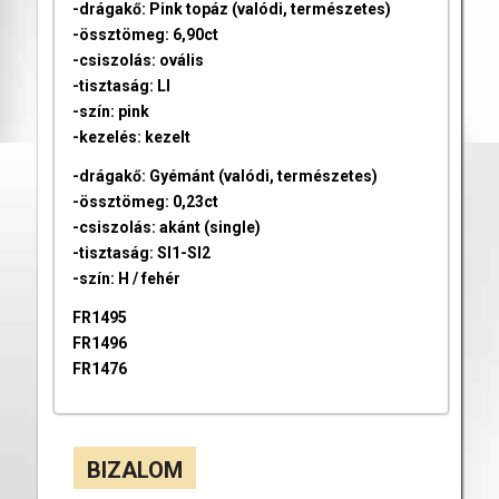
-drágakő: Pink topáz (valódi, természetes)
-össztömeg: 6,90ct
-csiszolás: ovális
-tisztaság: LI
-szín: pink
-kezelés: kezelt
-drágakő: Gyémánt (valódi, természetes)
-össztömeg: 0,23ct
-csiszolás: akánt (single)
-tisztaság: SI1-SI2
-szín: H / fehér
FR1495
FR1496
FR1476
BIZALOM