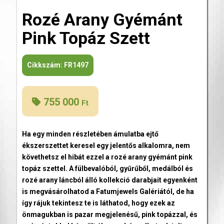
Rozé Arany Gyémánt
Pink Topáz Szett
Cikkszám:
FR1497
755 000
Ft
Ha egy minden részletében ámulatba ejtő
ékszerszettet keresel egy jelentős alkalomra, nem
követhetsz el hibát ezzel a rozé arany gyémánt pink
topáz szettel. A fülbevalóból, gyűrűből, medálból és
rozé arany láncból álló kollekció darabjait egyenként
is megvásárolhatod a Fatumjewels Galériától, de ha
így rájuk tekintesz te is láthatod, hogy ezek az
önmagukban is pazar megjelenésű, pink topázzal, és