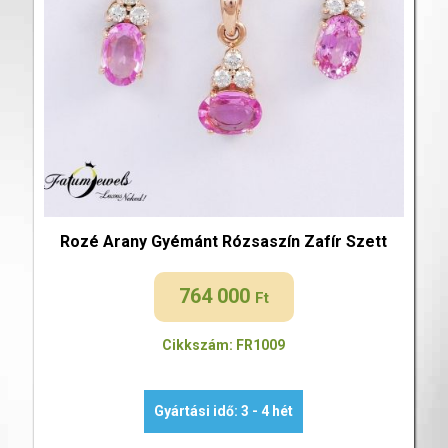
Rozé Arany Gyémánt Rózsaszín Zafír Szett
764 000
Ft
Cikkszám: FR1009
Gyártási idő: 3 - 4 hét