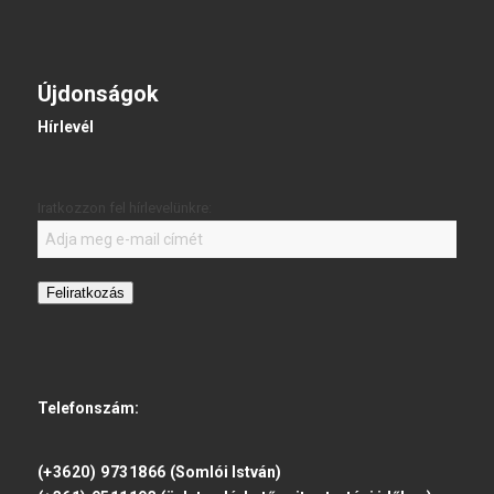
Újdonságok
Hírlevél
Iratkozzon fel hírlevelünkre:
Feliratkozás
Telefonszám:
(+3620) 9731866
(Somlói István)