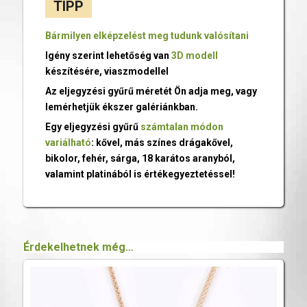
TIPP
Bármilyen elképzelést meg tudunk valósítani
Igény szerint lehetőség van
3D modell
készítésére, viaszmodellel
Az eljegyzési gyűrű méretét Ön adja meg, vagy
lemérhetjük ékszer galériánkban.
Egy eljegyzési gyűrű
számtalan módon
variálható
: kővel, más színes drágakővel,
bikolor, fehér, sárga, 18 karátos aranyból,
valamint platinából is értékegyeztetéssel!
Érdekelhetnek még…