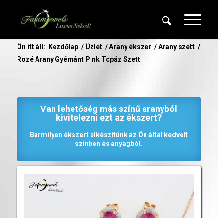
Ön itt áll:
Kezdőlap
/
Üzlet
/
Arany ékszer
/
Arany szett
/
Rozé Arany Gyémánt Pink Topáz Szett
Van lehetőség más színű aranyból
kivitelezni ezt az ékszert?
Bármilyen ékszert elkészítünk az Ön által kedvelt
színben és anyagból.