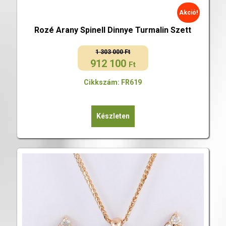
Akció!
Rozé Arany Spinell Dinnye Turmalin Szett
1 303 000
Ft
912 100
Original
Current
Ft
price
price
Cikkszám: FR619
was:
is:
1
912
303
100 Ft.
Készleten
000 Ft.