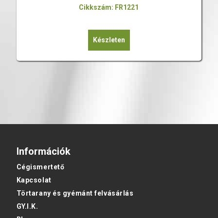
Cikkszám: FR1221
Készleten
Információk
Cégismertető
Kapcsolat
Törtarany és gyémánt felvásárlás
GY.I.K.