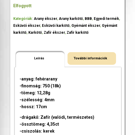
Elfogyott
Kategóriák:
Arany ékszer
,
Arany karkötő
,
BBB
,
Egyedi termék
,
Esküvői ékszer
,
Esküvői karkötő
,
Gyémánt ékszer
,
Gyémánt
karkötő
,
Karkötő
,
Zafír ékszer
,
Zafír karkötő
Leírás
További információk
-anyag: fehérarany
-finomság: 750 (18k)
-tömeg: 12,28g
-szélesség: 4mm
-hossz: 17cm
-drágakő: Zafír (valódi, természetes)
-össztömeg: 4,35ct
-csiszolás: kerek