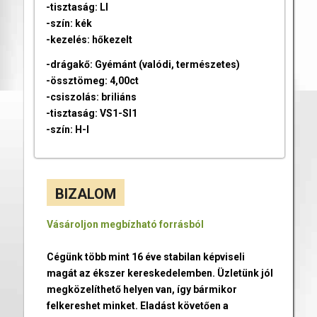
-tisztaság: LI
-szín: kék
-kezelés: hőkezelt
-drágakő: Gyémánt (valódi, természetes)
-össztömeg: 4,00ct
-csiszolás: briliáns
-tisztaság: VS1-SI1
-szín: H-I
BIZALOM
Vásároljon megbízható forrásból
Cégünk több mint 16 éve stabilan képviseli
magát az ékszer kereskedelemben. Üzletünk jól
megközelíthető helyen van, így bármikor
felkereshet minket. Eladást követően a