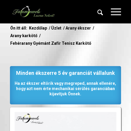
Ön itt áll:
Kezdőlap
/
Üzlet
/
Arany ékszer
/
Arany karkötő
/
Fehérarany Gyémánt Zafír Tenisz Karkötő
Minden ékszerre 5 év garanciát vállalunk
Ha az ékszer eltörik vagy megreped, annak ellenére,
hogy azt nem érte mechanikai sérülés garanciában
kijavítjuk Önnek.