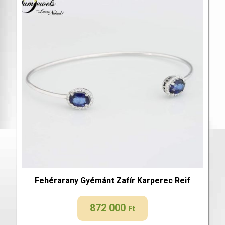
Fehérarany Gyémánt Zafír Karperec Reif
872 000
Ft