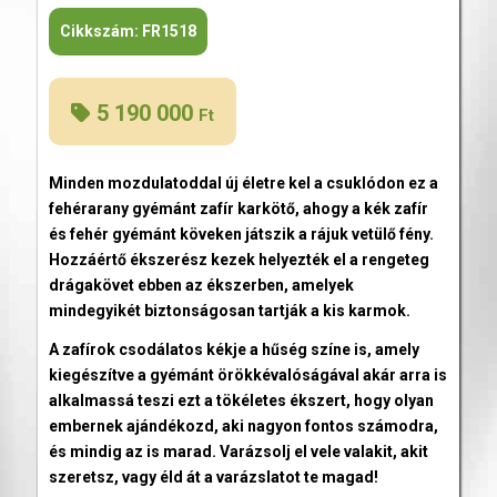
Cikkszám:
FR1518
5 190 000
Ft
Minden mozdulatoddal új életre kel a csuklódon ez a
fehérarany gyémánt zafír karkötő, ahogy a kék zafír
és fehér gyémánt köveken játszik a rájuk vetülő fény.
Hozzáértő ékszerész kezek helyezték el a rengeteg
drágakövet ebben az ékszerben, amelyek
mindegyikét biztonságosan tartják a kis karmok.
A zafírok csodálatos kékje a hűség színe is, amely
kiegészítve a gyémánt örökkévalóságával akár arra is
alkalmassá teszi ezt a tökéletes ékszert, hogy olyan
embernek ajándékozd, aki nagyon fontos számodra,
és mindig az is marad. Varázsolj el vele valakit, akit
szeretsz, vagy éld át a varázslatot te magad!