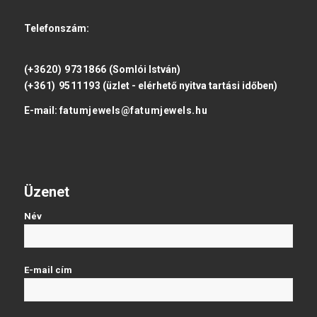
Telefonszám:
(+3620) 9731866
(Somlói István)
(+361) 9511193
(üzlet - elérhető nyitva tartási időben)
E-mail:
fatumjewels@fatumjewels.hu
Üzenet
Név
E-mail cím